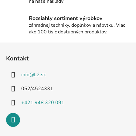
k
na naše náklady
y
v
Rozsiahly sortiment výrobkov
ý
záhradnej techniky, doplnkov a nábytku. Viac
p
ako 100 tisíc dostupných produktov.
i
s
Z
u
á
Kontakt
p
ä
info
@
L2.sk
t
i
052/4524331
e
+421 948 320 091