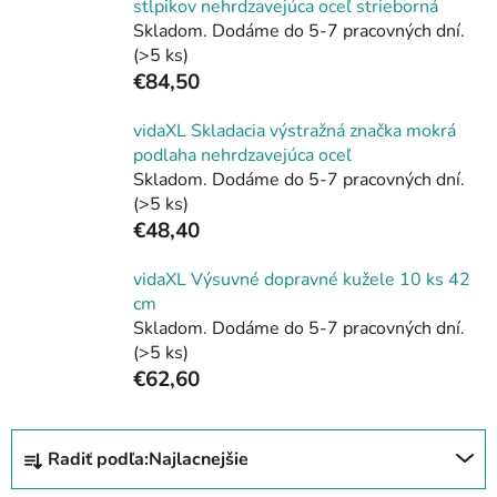
stĺpikov nehrdzavejúca oceľ strieborná
Skladom. Dodáme do 5-7 pracovných dní.
(>5 ks)
€84,50
vidaXL Skladacia výstražná značka mokrá
podlaha nehrdzavejúca oceľ
Skladom. Dodáme do 5-7 pracovných dní.
(>5 ks)
€48,40
vidaXL Výsuvné dopravné kužele 10 ks 42
cm
Skladom. Dodáme do 5-7 pracovných dní.
(>5 ks)
€62,60
R
Radiť podľa:
Najlacnejšie
a