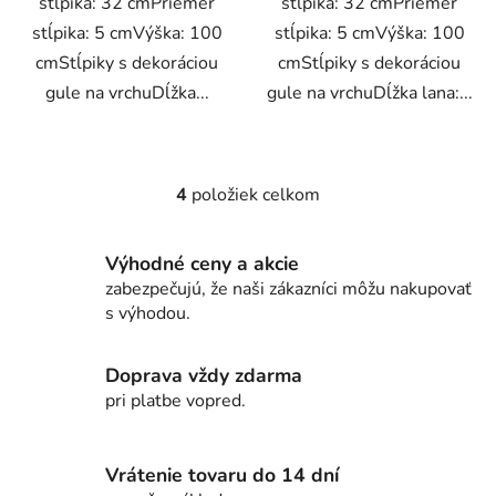
stĺpika: 32 cmPriemer
stĺpika: 32 cmPriemer
stĺpika: 5 cmVýška: 100
stĺpika: 5 cmVýška: 100
cmStĺpiky s dekoráciou
cmStĺpiky s dekoráciou
gule na vrchuDĺžka...
gule na vrchuDĺžka lana:...
4
položiek celkom
O
v
l
Výhodné ceny a akcie
á
zabezpečujú, že naši zákazníci môžu nakupovať
d
s výhodou.
a
c
i
Doprava vždy zdarma
e
pri platbe vopred.
p
r
v
Vrátenie tovaru do 14 dní