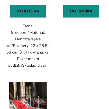
DO KOŠÍKA
DO KOŠÍKA
Farba:
StriebornáMateriál:
Nehrdzavejúca
oceľRozmery: 22 x 28,5 x
58 cm (Š x H x V)Značka:
Pozor mokrá
podlahaSkladací dizajn