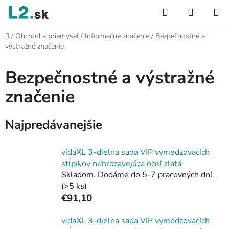
Prejsť
Hľadať
NÁKUP
na
KOŠÍK
obsah
Domov
/
Obchod a priemysel
/
Informačné značenie
/
Bezpečnostné a
výstražné značenie
Bezpečnostné a výstražné
značenie
Najpredávanejšie
vidaXL 3-dielna sada VIP vymedzovacích
stĺpikov nehrdzavejúca oceľ zlatá
Skladom. Dodáme do 5-7 pracovných dní.
(>5 ks)
€91,10
vidaXL 3-dielna sada VIP vymedzovacích