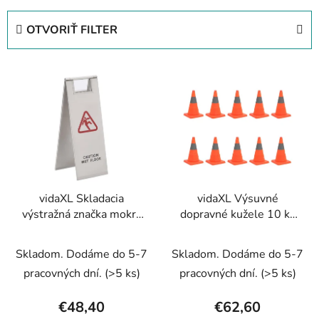
d
e
OTVORIŤ FILTER
n
i
V
e
ý
p
p
r
i
o
s
d
p
u
r
k
vidaXL Skladacia
vidaXL Výsuvné
o
t
výstražná značka mokrá
dopravné kužele 10 ks
d
o
podlaha nehrdzavejúca
42 cm
u
v
oceľ
Skladom. Dodáme do 5-7
Skladom. Dodáme do 5-7
k
t
pracovných dní.
(>5 ks)
pracovných dní.
(>5 ks)
o
€48,40
€62,60
v