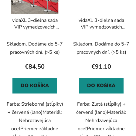
vidaXL 3-dielna sada
vidaXL 3-dielna sada
VIP vymedzovacích
VIP vymedzovacích
stĺpikov nehrdzavejúca
stĺpikov nehrdzavejúca
oceľ strieborná
oceľ zlatá
Skladom. Dodáme do 5-7
Skladom. Dodáme do 5-7
pracovných dní.
(>5 ks)
pracovných dní.
(>5 ks)
€84,50
€91,10
DO KOŠÍKA
DO KOŠÍKA
Farba: Strieborná (stĺpiky)
Farba: Zlatá (stĺpiky) +
+ červená (lano)Materiál:
červená (lano)Materiál:
Nehrdzavejúca
Nehrdzavejúca
oceľPriemer základne
oceľPriemer základne