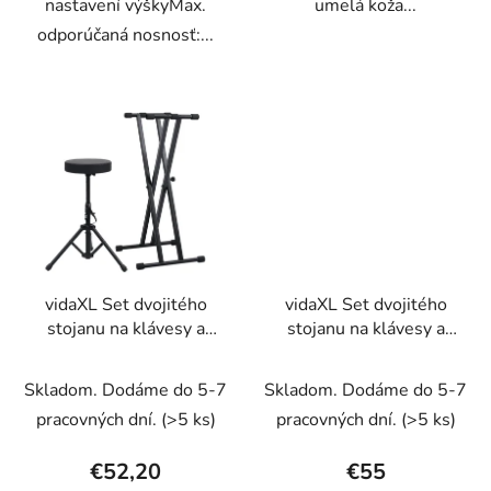
nastavení výškyMax.
umelá koža...
odporúčaná nosnosť:...
vidaXL Set dvojitého
vidaXL Set dvojitého
stojanu na klávesy a
stojanu na klávesy a
stoličky čierny
stoličky čierny
Skladom. Dodáme do 5-7
Skladom. Dodáme do 5-7
pracovných dní.
(>5 ks)
pracovných dní.
(>5 ks)
€52,20
€55