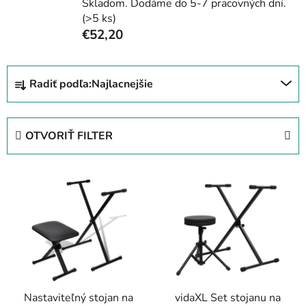
Skladom. Dodáme do 5-7 pracovných dní.
(>5 ks)
€52,20
R
Radiť podľa:
Najlacnejšie
a
d
e
OTVORIŤ FILTER
n
i
V
e
ý
p
p
r
i
o
s
d
p
u
r
k
Nastaviteľný stojan na
vidaXL Set stojanu na
o
t