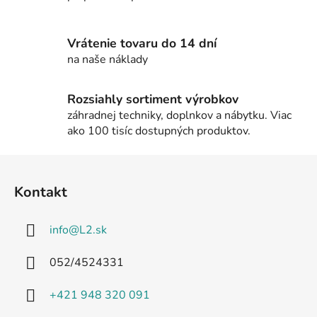
p
r
v
Vrátenie tovaru do 14 dní
k
na naše náklady
y
v
Rozsiahly sortiment výrobkov
ý
záhradnej techniky, doplnkov a nábytku. Viac
p
ako 100 tisíc dostupných produktov.
i
s
Z
u
á
Kontakt
p
ä
info
@
L2.sk
t
i
052/4524331
e
+421 948 320 091