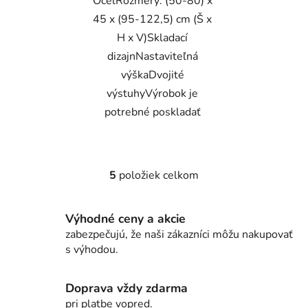
OceľRozmery: (50-80) x
45 x (95-122,5) cm (Š x
H x V)Skladací
dizajnNastaviteľná
výškaDvojité
výstuhyVýrobok je
potrebné poskladať
5
položiek celkom
O
v
l
Výhodné ceny a akcie
á
zabezpečujú, že naši zákazníci môžu nakupovať
d
s výhodou.
a
c
i
Doprava vždy zdarma
e
pri platbe vopred.