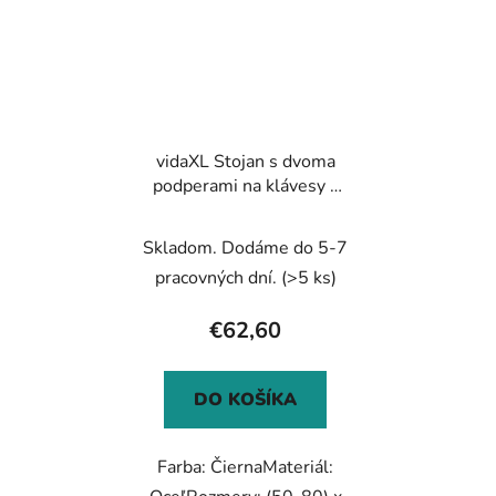
vidaXL Stojan s dvoma
podperami na klávesy v
tvare X čierny
Skladom. Dodáme do 5-7
pracovných dní.
(>5 ks)
€62,60
DO KOŠÍKA
Farba: ČiernaMateriál: