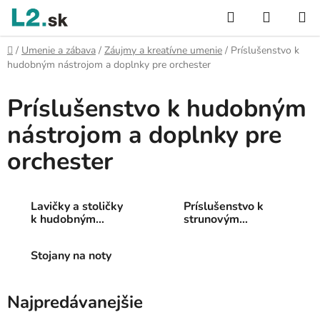
Prejsť
Hľadať
NÁKUP
na
KOŠÍK
obsah
Domov
/
Umenie a zábava
/
Záujmy a kreatívne umenie
/
Príslušenstvo k
hudobným nástrojom a doplnky pre orchester
Príslušenstvo k hudobným
nástrojom a doplnky pre
orchester
Lavičky a stoličky
Príslušenstvo k
k hudobným
strunovým
nástrojom
nástrojom
Stojany na noty
Najpredávanejšie