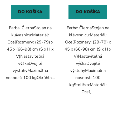
DO KOŠÍKA
DO KOŠÍKA
Farba: ČiernaStojan na
Farba: ČiernaStojan na
klávesnicu:Materiál:
klávesnicu:Materiál:
OceľRozmery: (29-79) x
OceľRozmery: (29-79) x
45 x (66-98) cm (Š x H x
45 x (66-98) cm (Š x H x
V)Nastaviteľná
V)Nastaviteľná
výškaDvojité
výškaDvojité
výstuhyMaximálna
výstuhyMaximálna
nosnosť: 100 kgOkrúhla...
nosnosť: 100
kgStolička:Materiál:
Oceľ,...