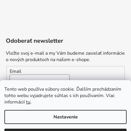
Odoberať newsletter
Vložte svoj e-mail a my Vám budeme zasielať informácie
o nových produktoch na našom e-shope.
Email
Vložením e-mailu súhlasíte s
podmienkami ochrany
Tento web používa súbory cookie. Ďalším prechádzaním
osobných údajov
tohto webu vyjadrujete súhlas s ich používaním. Viac
informácií
tu
.
PRIHLÁSIŤ SA
„Odpovedám okamžite. S čím vám
Nastavenie
môžem pomôcť?“