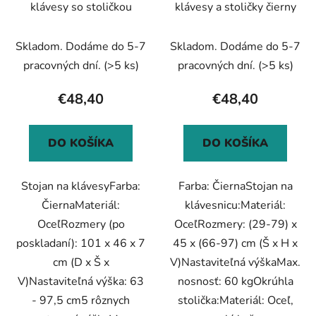
klávesy so stoličkou
klávesy a stoličky čierny
d
o
u
v
Skladom. Dodáme do 5-7
Skladom. Dodáme do 5-7
k
t
pracovných dní.
(>5 ks)
pracovných dní.
(>5 ks)
o
€48,40
€48,40
v
DO KOŠÍKA
DO KOŠÍKA
Stojan na klávesyFarba:
Farba: ČiernaStojan na
ČiernaMateriál:
klávesnicu:Materiál:
OceľRozmery (po
OceľRozmery: (29-79) x
poskladaní): 101 x 46 x 7
45 x (66-97) cm (Š x H x
cm (D x Š x
V)Nastaviteľná výškaMax.
V)Nastaviteľná výška: 63
nosnosť: 60 kgOkrúhla
- 97,5 cm5 rôznych
stolička:Materiál: Oceľ,