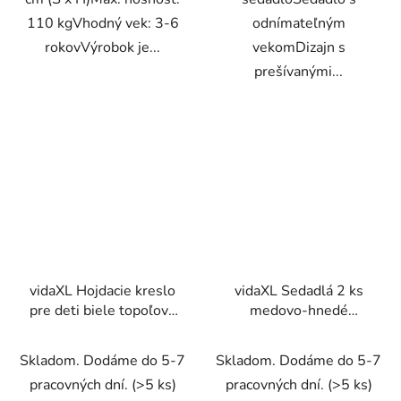
110 kgVhodný vek: 3-6
odnímateľným
rokovVýrobok je...
vekomDizajn s
prešívanými...
vidaXL Hojdacie kreslo
vidaXL Sedadlá 2 ks
pre deti biele topoľový
medovo-hnedé
masív
40x40x75 cm masív
borovica
Skladom. Dodáme do 5-7
Skladom. Dodáme do 5-7
pracovných dní.
(>5 ks)
pracovných dní.
(>5 ks)