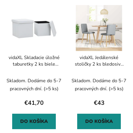
V
e
ý
p
p
r
i
o
s
d
p
u
r
k
vidaXL Skladacie úložné
vidaXL Jedálenské
o
t
taburetky 2 ks biele
stoličky 2 ks bledosivé
d
o
umelá koža
látkové
u
v
Skladom. Dodáme do 5-7
Skladom. Dodáme do 5-7
k
t
pracovných dní.
(>5 ks)
pracovných dní.
(>5 ks)
o
€41,70
€43
v
DO KOŠÍKA
DO KOŠÍKA