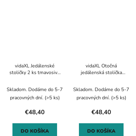
vidaXL Jedálenské
vidaXL Otočná
stoličky 2 ks tmavosivé
jedálenská stolička
látkové
krémová umelá koža
Skladom. Dodáme do 5-7
Skladom. Dodáme do 5-7
pracovných dní.
(>5 ks)
pracovných dní.
(>5 ks)
€48,40
€48,40
DO KOŠÍKA
DO KOŠÍKA