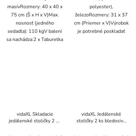
masívRozmery: 40 x 40 x
polyester),
75 cm (Š x H x V)Max.
železoRozmery: 31 x 37
nosnosť (jedného
cm (Priemer x V)Výrobok
sedadla): 110 kgV balení
je potrebné poskladať
sa nachádza:2 x Taburetka
vidaXL Skladacie
vidaXL Jedálenské
jedálenské stoličky 2 ks
stoličky 2 ks bledosivé
čierne umelá koža
látkové