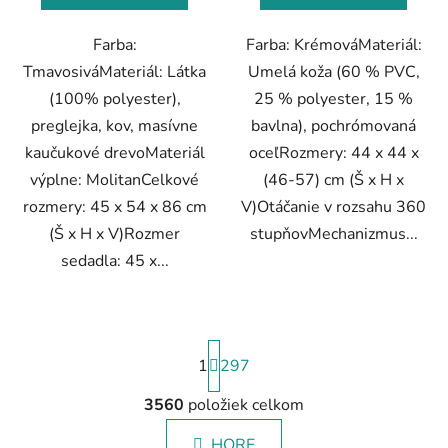
Farba:
Farba: KrémováMateriál:
TmavosiváMateriál: Látka
Umelá koža (60 % PVC,
(100% polyester),
25 % polyester, 15 %
preglejka, kov, masívne
bavlna), pochrómovaná
kaučukové drevoMateriál
oceľRozmery: 44 x 44 x
výplne: MolitanCelkové
(46-57) cm (Š x H x
rozmery: 45 x 54 x 86 cm
V)Otáčanie v rozsahu 360
(Š x H x V)Rozmer
stupňovMechanizmus...
sedadla: 45 x...
S
1
297
t
r
á
3560
položiek celkom
O
n
v
k
HORE