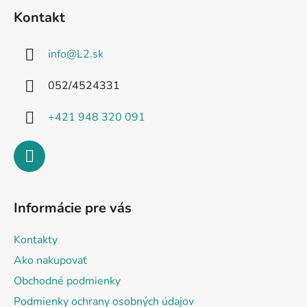
á
Kontakt
p
ä
info
@
L2.sk
t
i
052/4524331
e
+421 948 320 091
Informácie pre vás
Kontakty
Ako nakupovať
Obchodné podmienky
Podmienky ochrany osobných údajov