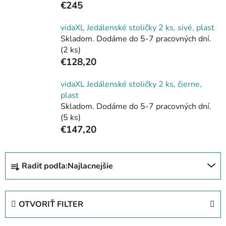
€245
vidaXL Jedálenské stoličky 2 ks, sivé, plast
Skladom. Dodáme do 5-7 pracovných dní.
(2 ks)
€128,20
vidaXL Jedálenské stoličky 2 ks, čierne,
plast
Skladom. Dodáme do 5-7 pracovných dní.
(5 ks)
€147,20
R
Radiť podľa:
Najlacnejšie
a
d
e
OTVORIŤ FILTER
n
i