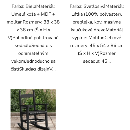
Farba: BielaMateriál:
Farba: SvetlosiváMateriál:
Umelá koža + MDF +
Látka (100% polyester),
molitanRozmery: 38 x 38
preglejka, kov, masívne
x 38 cm (Š x H x
kaučukové drevoMateriál
V)Pohodlné polstrované
výplne: MolitanCelkové
sedadloSedadlo s
rozmery: 45 x 54 x 86 cm
odnímateľným
(Š x H x V)Rozmer
vekomJednoducho sa
sedadla: 45...
čistíSkladací dizajnV...