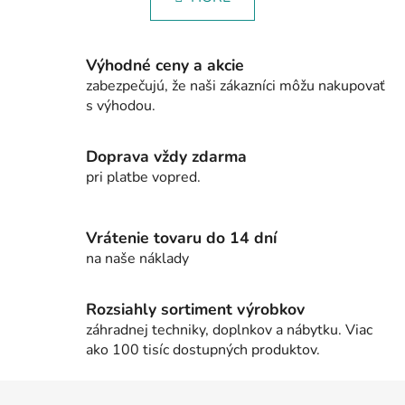
l
o
á
v
a
d
n
Výhodné ceny a akcie
a
i
zabezpečujú, že naši zákazníci môžu nakupovať
c
e
s výhodou.
i
e
p
Doprava vždy zdarma
r
pri platbe vopred.
v
k
y
Vrátenie tovaru do 14 dní
v
na naše náklady
ý
p
i
Rozsiahly sortiment výrobkov
s
záhradnej techniky, doplnkov a nábytku. Viac
u
ako 100 tisíc dostupných produktov.
Z