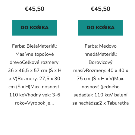
€45,50
€45,50
DO KOŠÍKA
DO KOŠÍKA
Farba: BielaMateriál:
Farba: Medovo
Masívne topoľové
hnedáMateriál:
drevoCelkové rozmery:
Borovicový
36 x 46,5 x 57 cm (Š x H
masívRozmery: 40 x 40 x
x V)Rozmery: 27,5 x 30
75 cm (Š x H x V)Max.
cm (Š x H)Max. nosnosť:
nosnosť (jedného
110 kgVhodný vek: 3-6
sedadla): 110 kgV balení
rokovVýrobok je...
sa nachádza:2 x Taburetka