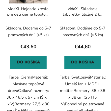
vidaXL Hojdacie kreslo
vidaXL Skladacie
pre deti čierne topoľový
taburetky, úložné 2 ks,
masív
svetlosivé, umelý ľan
Skladom. Dodáme do 5-7
Skladom. Dodáme do 5-7
pracovných dní.
(>5 ks)
pracovných dní.
(>5 ks)
€43,60
€44,60
DO KOŠÍKA
DO KOŠÍKA
Farba: ČiernaMateriál:
Farba: SvetlosiváMateriál:
Masívne topoľové
Umelý ľan + MDF +
drevoCelkové rozmery:
molitanRozmery: 38 x 38
36 x 46,5 x 57 cm (Š x H
x 38 cm (Š x H x
x V)Rozmery: 27,5 x 30
V)Pohodlné polstrované
cm (Š x H)Max. nosnosť:
sedadloSedadlo s