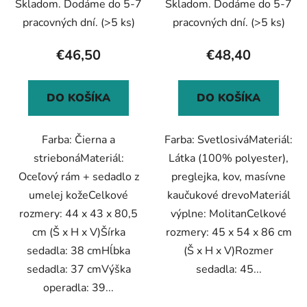
Skladom. Dodáme do 5-7
Skladom. Dodáme do 5-7
pracovných dní.
(>5 ks)
pracovných dní.
(>5 ks)
€46,50
€48,40
DO KOŠÍKA
DO KOŠÍKA
Farba: Čierna a
Farba: SvetlosiváMateriál:
striebonáMateriál:
Látka (100% polyester),
Oceľový rám + sedadlo z
preglejka, kov, masívne
umelej kožeCelkové
kaučukové drevoMateriál
rozmery: 44 x 43 x 80,5
výplne: MolitanCelkové
cm (Š x H x V)Šírka
rozmery: 45 x 54 x 86 cm
sedadla: 38 cmHĺbka
(Š x H x V)Rozmer
sedadla: 37 cmVýška
sedadla: 45...
operadla: 39...