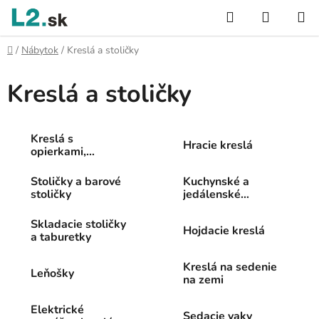
Prejsť
Hľadať
NÁKUP
na
KOŠÍK
obsah
Domov
/
Nábytok
/
Kreslá a stoličky
Kreslá a stoličky
Kreslá s
Hracie kreslá
opierkami,
polohovacie a
rozkladacie
Stoličky a barové
Kuchynské a
kreslá
stoličky
jedálenské
stoličky
Skladacie stoličky
Hojdacie kreslá
a taburetky
Kreslá na sedenie
Leňošky
na zemi
Elektrické
Sedacie vaky