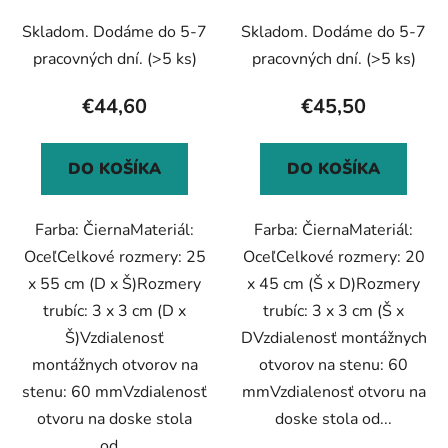
u
v
oceľ
oceľ
Skladom. Dodáme do 5-7
Skladom. Dodáme do 5-7
k
t
pracovných dní.
(>5 ks)
pracovných dní.
(>5 ks)
o
€44,60
€45,50
v
DO KOŠÍKA
DO KOŠÍKA
Farba: ČiernaMateriál:
Farba: ČiernaMateriál:
OceľCelkové rozmery: 25
OceľCelkové rozmery: 20
x 55 cm (D x Š)Rozmery
x 45 cm (Š x D)Rozmery
trubíc: 3 x 3 cm (D x
trubíc: 3 x 3 cm (Š x
Š)Vzdialenosť
DVzdialenosť montážnych
montážnych otvorov na
otvorov na stenu: 60
stenu: 60 mmVzdialenosť
mmVzdialenosť otvoru na
otvoru na doske stola
doske stola od...
od...