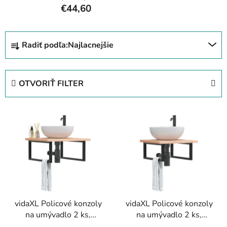
€44,60
R
Radiť podľa:
Najlacnejšie
a
d
e
OTVORIŤ FILTER
n
i
V
e
ý
p
p
r
i
o
s
d
p
u
r
k
vidaXL Policové konzoly
vidaXL Policové konzoly
o
t
na umývadlo 2 ks,
na umývadlo 2 ks,
d
o
čierne, obdĺžnikové,
čierne, obdĺžnikové,