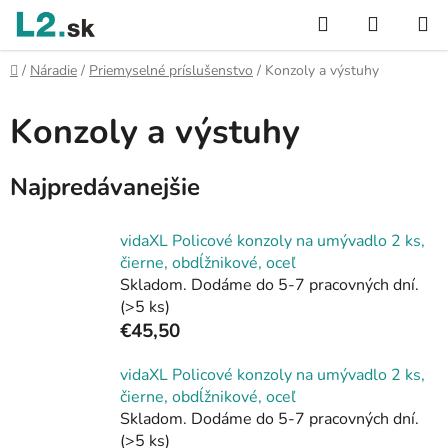
Prejsť
Hľadať
NÁKUP
na
KOŠÍK
obsah
Domov
/
Náradie
/
Priemyselné príslušenstvo
/
Konzoly a výstuhy
Konzoly a výstuhy
Najpredávanejšie
vidaXL Policové konzoly na umývadlo 2 ks,
čierne, obdĺžnikové, oceľ
Skladom. Dodáme do 5-7 pracovných dní.
(>5 ks)
€45,50
vidaXL Policové konzoly na umývadlo 2 ks,
čierne, obdĺžnikové, oceľ
Skladom. Dodáme do 5-7 pracovných dní.
(>5 ks)