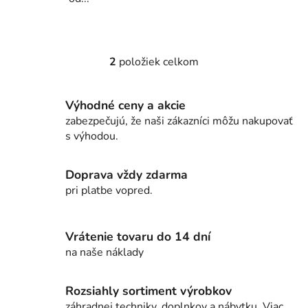
2
položiek celkom
O
v
l
Výhodné ceny a akcie
á
zabezpečujú, že naši zákazníci môžu nakupovať
d
s výhodou.
a
c
i
Doprava vždy zdarma
e
pri platbe vopred.
p
r
v
Vrátenie tovaru do 14 dní
k
na naše náklady
y
v
Rozsiahly sortiment výrobkov
ý
záhradnej techniky, doplnkov a nábytku. Viac