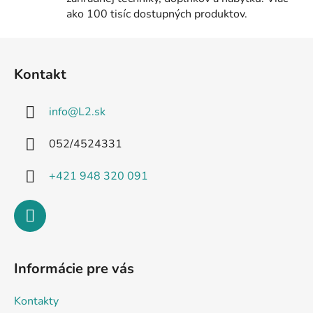
p
ako 100 tisíc dostupných produktov.
i
s
Z
u
á
Kontakt
p
ä
info
@
L2.sk
t
i
052/4524331
e
+421 948 320 091
Informácie pre vás
Kontakty