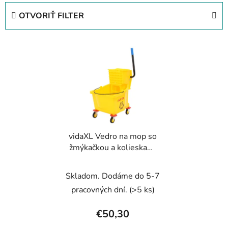
e
OTVORIŤ FILTER
n
i
V
e
ý
p
p
r
i
o
s
d
p
u
r
k
vidaXL Vedro na mop so
o
t
žmýkačkou a kolieskami
d
o
žlté 36 l polypropylén
u
v
Skladom. Dodáme do 5-7
k
t
pracovných dní.
(>5 ks)
o
€50,30
v