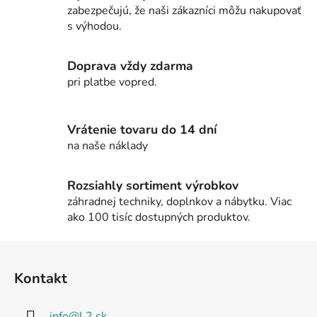
á
zabezpečujú, že naši zákazníci môžu nakupovať
d
s výhodou.
a
c
i
Doprava vždy zdarma
e
pri platbe vopred.
p
r
v
Vrátenie tovaru do 14 dní
k
na naše náklady
y
v
Rozsiahly sortiment výrobkov
ý
záhradnej techniky, doplnkov a nábytku. Viac
p
ako 100 tisíc dostupných produktov.
i
s
Z
u
á
Kontakt
p
ä
info
@
L2.sk