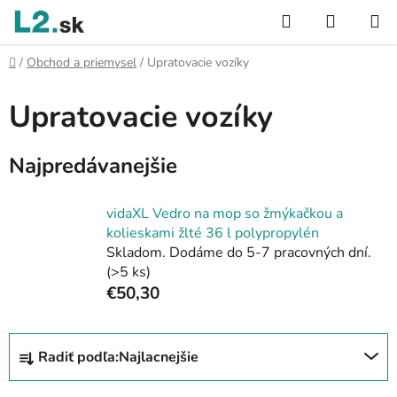
Prejsť
Hľadať
NÁKUP
na
KOŠÍK
obsah
Domov
/
Obchod a priemysel
/
Upratovacie vozíky
Upratovacie vozíky
Najpredávanejšie
vidaXL Vedro na mop so žmýkačkou a
kolieskami žlté 36 l polypropylén
Skladom. Dodáme do 5-7 pracovných dní.
(>5 ks)
€50,30
R
Radiť podľa:
Najlacnejšie
a
d