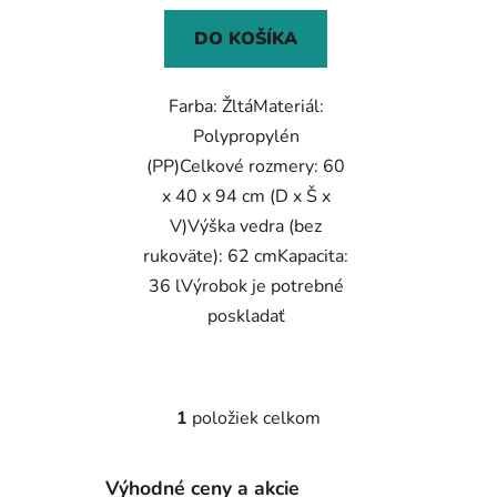
DO KOŠÍKA
Farba: ŽltáMateriál:
Polypropylén
(PP)Celkové rozmery: 60
x 40 x 94 cm (D x Š x
V)Výška vedra (bez
rukoväte): 62 cmKapacita:
36 lVýrobok je potrebné
poskladať
1
položiek celkom
O
v
l
Výhodné ceny a akcie