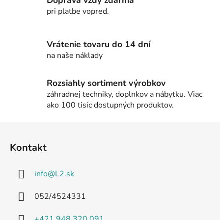
r
pri platbe vopred.
v
k
y
Vrátenie tovaru do 14 dní
v
na naše náklady
ý
p
i
Rozsiahly sortiment výrobkov
s
záhradnej techniky, doplnkov a nábytku. Viac
u
ako 100 tisíc dostupných produktov.
Z
á
Kontakt
p
ä
info
@
L2.sk
t
i
052/4524331
e
+421 948 320 091