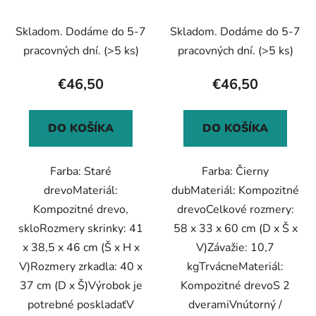
staré drevo kompozitné
Čierny dub 58 x 33 x 60
drevo
cm
Skladom. Dodáme do 5-7
Skladom. Dodáme do 5-7
pracovných dní.
(>5 ks)
pracovných dní.
(>5 ks)
€46,50
€46,50
DO KOŠÍKA
DO KOŠÍKA
Farba: Staré
Farba: Čierny
drevoMateriál:
dubMateriál: Kompozitné
Kompozitné drevo,
drevoCelkové rozmery:
skloRozmery skrinky: 41
58 x 33 x 60 cm (D x Š x
x 38,5 x 46 cm (Š x H x
V)Závažie: 10,7
V)Rozmery zrkadla: 40 x
kgTrvácneMateriál:
37 cm (D x Š)Výrobok je
Kompozitné drevoS 2
potrebné poskladaťV
dveramiVnútorný /