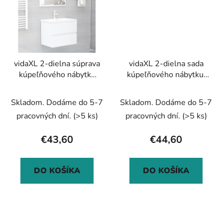
vidaXL 2-dielna súprava
vidaXL 2-dielna sada
kúpeľňového nábytku
kúpeľňového nábytku,
biela drevotrieska
hnedý dub, kompozitné
drevo
Skladom. Dodáme do 5-7
Skladom. Dodáme do 5-7
pracovných dní.
(>5 ks)
pracovných dní.
(>5 ks)
€43,60
€44,60
DO KOŠÍKA
DO KOŠÍKA