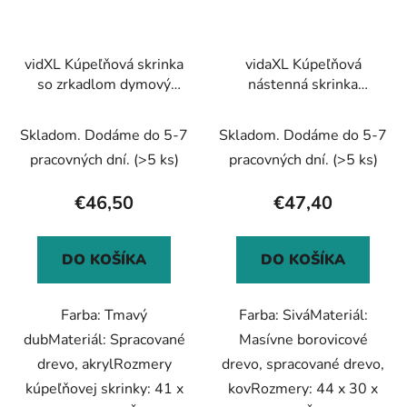
vidXL Kúpeľňová skrinka
vidaXL Kúpeľňová
so zrkadlom dymový
nástenná skrinka
dub 41x38,5x48 cm
"BODO" šedá
44x30x60 cm
Skladom. Dodáme do 5-7
Skladom. Dodáme do 5-7
pracovných dní.
(>5 ks)
pracovných dní.
(>5 ks)
€46,50
€47,40
DO KOŠÍKA
DO KOŠÍKA
Farba: Tmavý
Farba: SiváMateriál:
dubMateriál: Spracované
Masívne borovicové
drevo, akrylRozmery
drevo, spracované drevo,
kúpeľňovej skrinky: 41 x
kovRozmery: 44 x 30 x