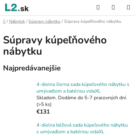
Prejsť
Hľadať
NÁKUP
na
KOŠÍK
obsah
Domov
/
Nábytok
/
Súpravy nábytku
/
Súpravy kúpeľňového nábytku
Súpravy kúpeľňového
nábytku
Najpredávanejšie
4-dielna čierna sada kúpeľového nábytku s
umývadlom a batériou vidaXL
Skladom. Dodáme do 5-7 pracovných dní.
(>5 ks)
€131
4-dielna béžová sada kúpeľového nábytku
s umývadlom a batériou vidaXL