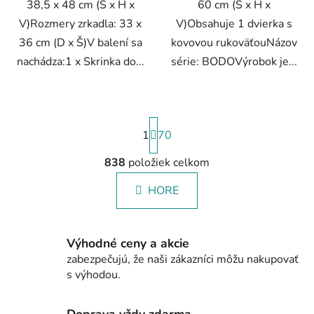
38,5 x 48 cm (Š x H x
60 cm (Š x H x
V)Rozmery zrkadla: 33 x
V)Obsahuje 1 dvierka s
36 cm (D x Š)V balení sa
kovovou rukoväťouNázov
nachádza:1 x Skrinka do...
série: BODOVýrobok je...
S
1
t
70
r
á
838
položiek celkom
O
n
v
k
HORE
l
o
á
v
a
d
n
Výhodné ceny a akcie
a
i
zabezpečujú, že naši zákazníci môžu nakupovať
c
e
s výhodou.
i
e
p
Doprava vždy zdarma