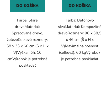
DO KOŠÍKA
DO KOŠÍKA
Farba: Staré
Farba: Betónovo
drevoMateriál:
siváMateriál: Kompozitné
Spracované drevo,
drevoRozmery: 90 x 38,5
železoCelkové rozmery:
x 46 cm (Š x H x
58 x 33 x 60 cm (Š x H x
V)Maximálna nosnosť
V)Výška nôh: 10
(celková): 60 kgVýrobok
cmVýrobok je potrebné
je potrebné poskladať
poskladať