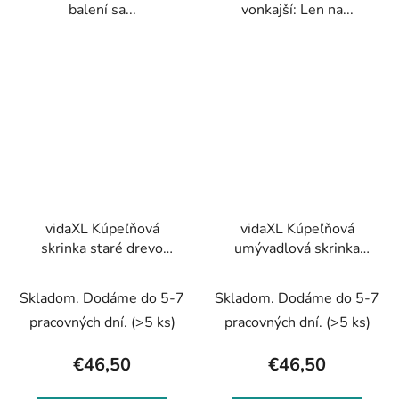
balení sa...
vonkajší: Len na...
vidaXL Kúpeľňová
vidaXL Kúpeľňová
skrinka staré drevo
umývadlová skrinka
58x33x60 cm
betónová 90x38,5x46
kompozitné drevo
cm komp. drevo
Skladom. Dodáme do 5-7
Skladom. Dodáme do 5-7
pracovných dní.
(>5 ks)
pracovných dní.
(>5 ks)
€46,50
€46,50