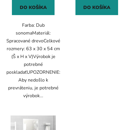
DO KOŠÍKA
DO KOŠÍKA
Farba: Dub
sonomaMateriál:
Spracované drevoCelkové
rozmery: 63 x 30 x 54 cm
(Š x H x V)Výrobok je
potrebné
poskladaťUPOZORNENIE:
Aby nedošlo k
prevráteniu, je potrebné
výrobok...