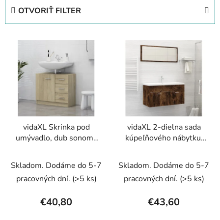
e
OTVORIŤ FILTER
n
i
V
e
ý
p
p
r
i
o
s
d
p
u
r
k
vidaXL Skrinka pod
vidaXL 2-dielna sada
o
t
umývadlo, dub sonoma
kúpeľňového nábytku,
d
o
63x30x54 cm,
tmavý dub, kompozitné
u
v
kompozitné drevo
drevo
Skladom. Dodáme do 5-7
Skladom. Dodáme do 5-7
k
t
pracovných dní.
(>5 ks)
pracovných dní.
(>5 ks)
o
€40,80
€43,60
v