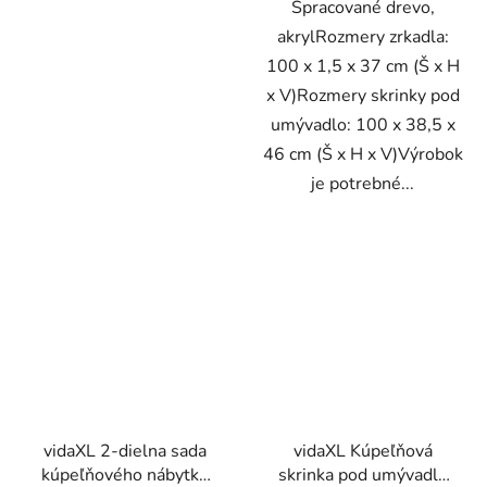
Spracované drevo,
akrylRozmery zrkadla:
100 x 1,5 x 37 cm (Š x H
x V)Rozmery skrinky pod
umývadlo: 100 x 38,5 x
46 cm (Š x H x V)Výrobok
je potrebné...
vidaXL 2-dielna sada
vidaXL Kúpeľňová
kúpeľňového nábytku
skrinka pod umývadlo