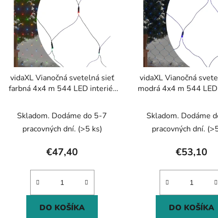
s
p
r
o
d
vidaXL Vianočná svetelná sieť
vidaXL Vianočná svete
u
farbná 4x4 m 544 LED interiér
modrá 4x4 m 544 LED 
k
exteriér
exteriér
t
Skladom. Dodáme do 5-7
Skladom. Dodáme d
o
pracovných dní.
(>5 ks)
pracovných dní.
(>5
v
€47,40
€53,10
DO KOŠÍKA
DO KOŠÍKA