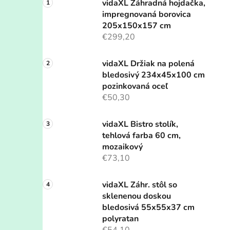
vidaXL Záhradná hojdačka,
impregnovaná borovica
205x150x157 cm
€299,20
vidaXL Držiak na polená
bledosivý 234x45x100 cm
pozinkovaná oceľ
€50,30
vidaXL Bistro stolík,
tehlová farba 60 cm,
mozaikový
€73,10
vidaXL Záhr. stôl so
sklenenou doskou
bledosivá 55x55x37 cm
polyratan
€54,10