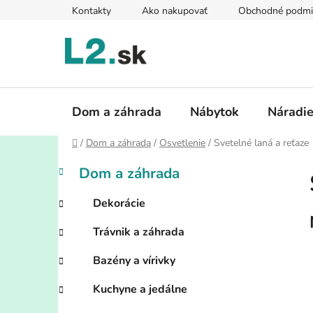
Prejsť
Kontakty
Ako nakupovať
Obchodné podmi
na
obsah
Dom a záhrada
Nábytok
Náradi
Domov
/
Dom a záhrada
/
Osvetlenie
/
Svetelné laná a reťaze
B
K
Preskočiť
Dom a záhrada
a
kategórie
o
t
č
Dekorácie
e
n
g
Trávnik a záhrada
ý
ó
p
r
Bazény a vírivky
i
a
e
n
Kuchyne a jedálne
e