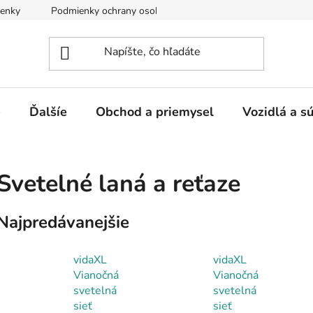
enky
Podmienky ochrany osobných údajov
e
Ďalšíe
Obchod a priemysel
Vozidlá a s
Svetelné laná a reťaze
Najpredávanejšie
vidaXL
vidaXL
Vianočná
Vianočná
svetelná
svetelná
sieť
sieť