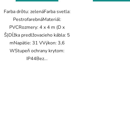
Farba drôtu: zelenáFarba svetla:
PestrofarebnáMateriál:
PVCRozmery: 4 x 4 m (D x
Š)Dĺžka predlžovacieho kábla: 5
mNapätie: 31 VVýkon: 3,6
WStupeň ochrany krytom:
IP44Bez...
O
v
l
á
d
a
c
i
e