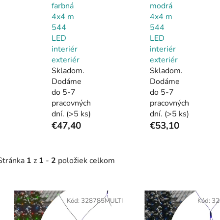
farbná
modrá
4x4 m
4x4 m
544
544
LED
LED
interiér
interiér
exteriér
exteriér
Skladom.
Skladom.
Dodáme
Dodáme
do 5-7
do 5-7
pracovných
pracovných
dní.
(>5 ks)
dní.
(>5 ks)
€47,40
€53,10
Stránka
1
z
1
-
2
položiek celkom
V
ý
Kód:
328785MULTI
Kód:
32
p