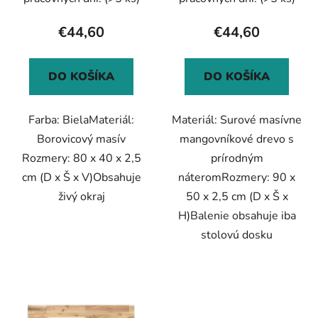
t
o
€44,60
€44,60
v
DO KOŠÍKA
DO KOŠÍKA
Farba: BielaMateriál:
Materiál: Surové masívne
Borovicový masív
mangovníkové drevo s
Rozmery: 80 x 40 x 2,5
prírodným
cm (D x Š x V)Obsahuje
náteromRozmery: 90 x
živý okraj
50 x 2,5 cm (D x Š x
H)Balenie obsahuje iba
stolovú dosku