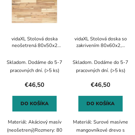
vidaXL Stolová doska
vidaXL Stolová doska so
neošetrená 80x50x2
zakrivením 80x60x2,5
cm masívna akácia
cm surový mangový
masív
Skladom. Dodáme do 5-7
Skladom. Dodáme do 5-7
pracovných dní.
(>5 ks)
pracovných dní.
(>5 ks)
€46,50
€46,50
DO KOŠÍKA
DO KOŠÍKA
Materiál: Akáciový masív
Materiál: Surové masívne
(neošetrený)Rozmery: 80
mangovníkové drevo s