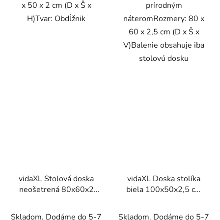
x 50 x 2 cm (D x Š x
prírodným
H)Tvar: Obdĺžnik
náteromRozmery: 80 x
60 x 2,5 cm (D x Š x
V)Balenie obsahuje iba
stolovú dosku
vidaXL Stolová doska
vidaXL Doska stolíka
neošetrená 80x60x2
biela 100x50x2,5 cm
cm masívna akácia
masívne borovicové
drevo
Skladom. Dodáme do 5-7
Skladom. Dodáme do 5-7