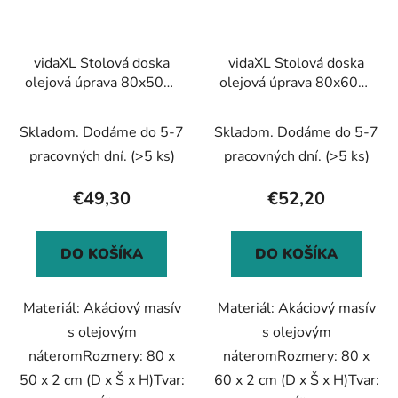
vidaXL Stolová doska
vidaXL Stolová doska
olejová úprava 80x50x2
olejová úprava 80x60x2
cm masívna akácia
cm masívna akácia
Skladom. Dodáme do 5-7
Skladom. Dodáme do 5-7
pracovných dní.
(>5 ks)
pracovných dní.
(>5 ks)
€49,30
€52,20
DO KOŠÍKA
DO KOŠÍKA
Materiál: Akáciový masív
Materiál: Akáciový masív
s olejovým
s olejovým
náteromRozmery: 80 x
náteromRozmery: 80 x
50 x 2 cm (D x Š x H)Tvar:
60 x 2 cm (D x Š x H)Tvar: