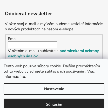
Odoberať newsletter
Vložte svoj e-mail a my Vám budeme zasielať informácie
o nových produktoch na našom e-shope.
Email
Vložením e-mailu súhlasíte s
podmienkami ochrany
osobných údajov
Tento web používa súbory cookie. Ďalším prechádzaním
PRIHLÁSIŤ SA
tohto webu vyjadrujete súhlas s ich používaním. Viac
informácií
tu
.
„Odpovedám okamžite. S čím vám
Nastavenie
môžem pomôcť?“
Vytvoril Shoptet Premium
Copyright 2026
L2.sk
. Všetky práva vyhradené.
Obľúbená ponuka
: Zaplaťte vopred a získajte
S
Súhlasím
dopravu zdarma!