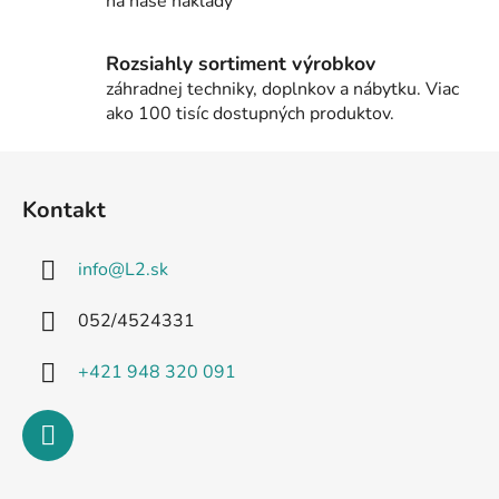
na naše náklady
ý
p
i
Rozsiahly sortiment výrobkov
s
záhradnej techniky, doplnkov a nábytku. Viac
u
ako 100 tisíc dostupných produktov.
Z
á
Kontakt
p
ä
info
@
L2.sk
t
i
052/4524331
e
+421 948 320 091