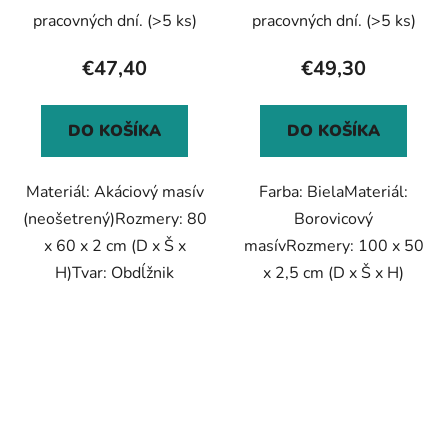
pracovných dní.
(>5 ks)
pracovných dní.
(>5 ks)
€47,40
€49,30
DO KOŠÍKA
DO KOŠÍKA
Materiál: Akáciový masív
Farba: BielaMateriál:
(neošetrený)Rozmery: 80
Borovicový
x 60 x 2 cm (D x Š x
masívRozmery: 100 x 50
H)Tvar: Obdĺžnik
x 2,5 cm (D x Š x H)