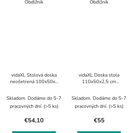
Obdĺžnik
Obdĺžnik
vidaXL Stolová doska
vidaXL Doska stola
neošetrená 100x50x2
110x50x2,5 cm
cm masívna akácia
obdĺžniková masívna
akácia
Skladom. Dodáme do 5-7
Skladom. Dodáme do 5-7
pracovných dní.
(>5 ks)
pracovných dní.
(>5 ks)
€54,10
€55