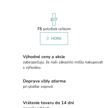
S
1
t
7
r
á
75
položiek celkom
O
n
v
k
HORE
l
o
á
v
a
d
n
Výhodné ceny a akcie
a
i
zabezpečujú, že naši zákazníci môžu nakupovať
c
e
s výhodou.
i
e
p
Doprava vždy zdarma
r
pri platbe vopred.
v
k
y
Vrátenie tovaru do 14 dní
v