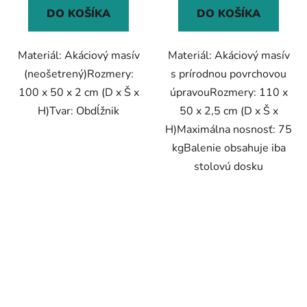
DO KOŠÍKA
DO KOŠÍKA
Materiál: Akáciový masív
Materiál: Akáciový masív
(neošetrený)Rozmery:
s prírodnou povrchovou
100 x 50 x 2 cm (D x Š x
úpravouRozmery: 110 x
H)Tvar: Obdĺžnik
50 x 2,5 cm (D x Š x
H)Maximálna nosnosť: 75
kgBalenie obsahuje iba
stolovú dosku