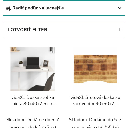
R
Radiť podľa:
Najlacnejšie
a
d
e
OTVORIŤ FILTER
n
i
V
e
ý
p
p
r
i
o
s
d
p
u
r
k
vidaXL Doska stolíka
vidaXL Stolová doska so
o
t
biela 80x40x2,5 cm
zakrivením 90x50x2,5
d
o
masívne borovicové
cm surový mangový
u
v
drevo
masív
Skladom. Dodáme do 5-7
Skladom. Dodáme do 5-7
k
pracovných dní.
(>5 ks)
pracovných dní.
(>5 ks)