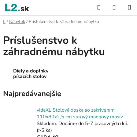
Prejsť
Hľadať
NÁKUP
na
KOŠÍK
obsah
Domov
/
Nábytok
/
Príslušenstvo k záhradnému nábytku
Príslušenstvo k
záhradnému nábytku
Diely a doplnky
písacích stolov
Najpredávanejšie
vidaXL Stolová doska so zakrivením
110x80x2,5 cm surový mangový masív
Skladom. Dodáme do 5-7 pracovných dní.
(>5 ks)