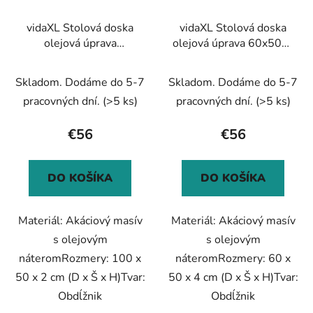
vidaXL Stolová doska
vidaXL Stolová doska
olejová úprava
olejová úprava 60x50x4
100x50x2 cm masívna
cm masívna akácia
akácia
Skladom. Dodáme do 5-7
Skladom. Dodáme do 5-7
pracovných dní.
(>5 ks)
pracovných dní.
(>5 ks)
€56
€56
DO KOŠÍKA
DO KOŠÍKA
Materiál: Akáciový masív
Materiál: Akáciový masív
s olejovým
s olejovým
náteromRozmery: 100 x
náteromRozmery: 60 x
50 x 2 cm (D x Š x H)Tvar:
50 x 4 cm (D x Š x H)Tvar:
Obdĺžnik
Obdĺžnik