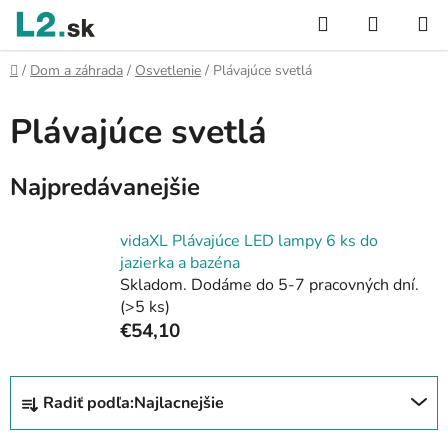
Prejsť
Hľadať
NÁKUP
na
KOŠÍK
obsah
Domov
/
Dom a záhrada
/
Osvetlenie
/
Plávajúce svetlá
Plávajúce svetlá
Najpredávanejšie
vidaXL Plávajúce LED lampy 6 ks do
jazierka a bazéna
Skladom. Dodáme do 5-7 pracovných dní.
(>5 ks)
€54,10
R
Radiť podľa:
Najlacnejšie
a
d