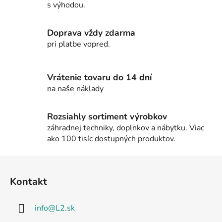
s výhodou.
a
c
i
Doprava vždy zdarma
e
pri platbe vopred.
p
r
v
Vrátenie tovaru do 14 dní
k
na naše náklady
y
v
Rozsiahly sortiment výrobkov
ý
záhradnej techniky, doplnkov a nábytku. Viac
p
ako 100 tisíc dostupných produktov.
i
s
Z
u
á
Kontakt
p
ä
info
@
L2.sk
t