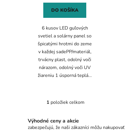
DO KOŠÍKA
6 kusov LED guľových
svetiel a solárny panel so
špicatými hrotmi do zeme
v každej sadePP/materiál,
trvácny plast, odolný voči
nárazom, odolný voči UV
žiareniu 1 úsporná teplá...
1
položiek celkom
O
v
l
Výhodné ceny a akcie
á
zabezpečujú, že naši zákazníci môžu nakupovať
d