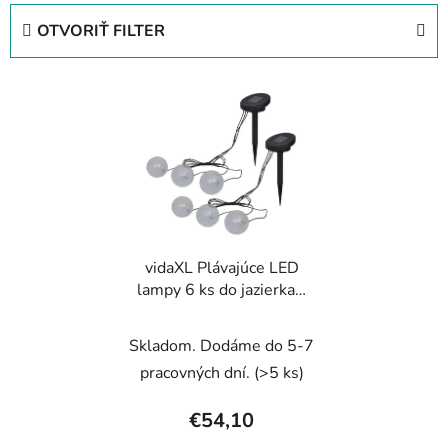
e
OTVORIŤ FILTER
n
i
V
e
ý
p
p
r
i
o
s
d
p
u
r
k
vidaXL Plávajúce LED
o
t
lampy 6 ks do jazierka a
d
o
bazéna
u
v
Skladom. Dodáme do 5-7
k
t
pracovných dní.
(>5 ks)
o
€54,10
v