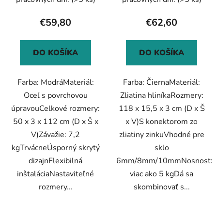
€59,80
€62,60
DO KOŠÍKA
DO KOŠÍKA
Farba: ModráMateriál:
Farba: ČiernaMateriál:
Oceľ s povrchovou
Zliatina hliníkaRozmery:
úpravouCelkové rozmery:
118 x 15,5 x 3 cm (D x Š
50 x 3 x 112 cm (D x Š x
x V)S konektorom zo
V)Závažie: 7,2
zliatiny zinkuVhodné pre
kgTrvácneÚsporný skrytý
sklo
dizajnFlexibilná
6mm/8mm/10mmNosnosť:
inštaláciaNastaviteľné
viac ako 5 kgDá sa
rozmery...
skombinovať s...