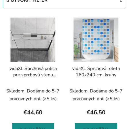
OTVORIŤ FILTER
n
i
V
e
ý
p
p
r
i
o
s
d
p
u
r
k
vidaXL Sprchová polica
vidaXL Sprchová roleta
o
t
pre sprchovú stenu
160x240 cm, kruhy
d
o
čierna 80 cm hliník
u
v
Skladom. Dodáme do 5-7
Skladom. Dodáme do 5-7
k
t
pracovných dní.
(>5 ks)
pracovných dní.
(>5 ks)
o
€44,60
€46,50
v