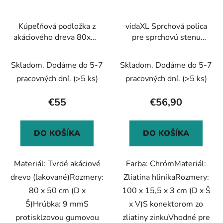
Kúpeľňová podložka z
vidaXL Sprchová polica
akáciového dreva 80x50
pre sprchovú stenu
cm 2 ks
čierna 100 cm hliník
Skladom. Dodáme do 5-7
Skladom. Dodáme do 5-7
pracovných dní.
(>5 ks)
pracovných dní.
(>5 ks)
€55
€56,90
DO KOŠÍKA
DO KOŠÍKA
Materiál: Tvrdé akáciové
Farba: ChrómMateriál:
drevo (lakované)Rozmery:
Zliatina hliníkaRozmery:
80 x 50 cm (D x
100 x 15,5 x 3 cm (D x Š
Š)Hrúbka: 9 mmS
x V)S konektorom zo
protisklzovou gumovou
zliatiny zinkuVhodné pre