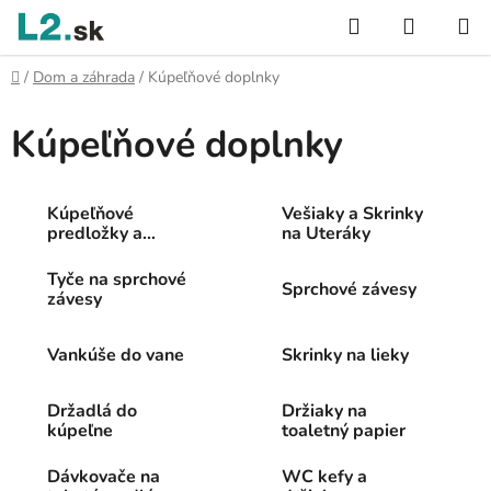
Prejsť
Hľadať
NÁKUP
na
KOŠÍK
obsah
Domov
/
Dom a záhrada
/
Kúpeľňové doplnky
Kúpeľňové doplnky
Kúpeľňové
Vešiaky a Skrinky
predložky a
na Uteráky
koberce
Tyče na sprchové
Sprchové závesy
závesy
Vankúše do vane
Skrinky na lieky
Držadlá do
Držiaky na
kúpeľne
toaletný papier
Dávkovače na
WC kefy a