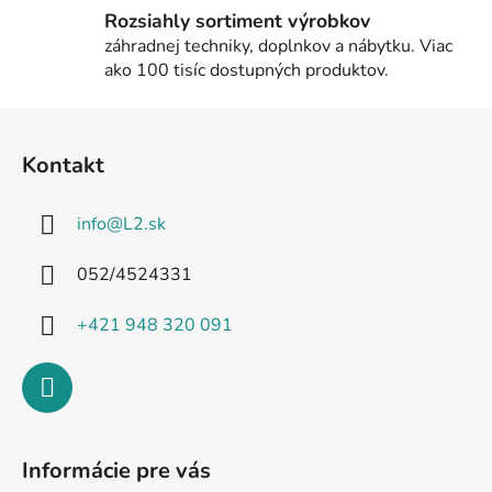
i
Rozsiahly sortiment výrobkov
s
záhradnej techniky, doplnkov a nábytku. Viac
u
ako 100 tisíc dostupných produktov.
Z
á
Kontakt
p
ä
info
@
L2.sk
t
i
052/4524331
e
+421 948 320 091
Informácie pre vás