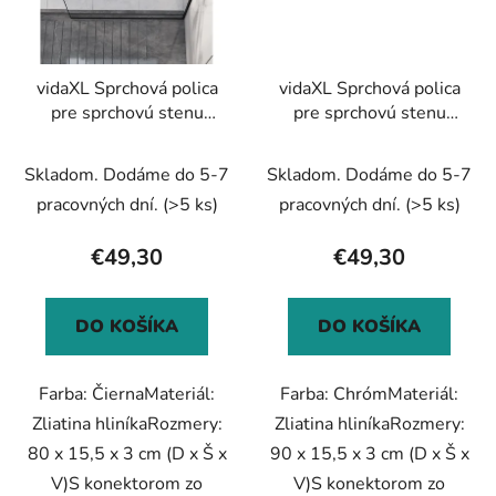
vidaXL Sprchová polica
vidaXL Sprchová polica
pre sprchovú stenu
pre sprchovú stenu
čierna 80 cm hliník
čierna 90 cm hliník
Skladom. Dodáme do 5-7
Skladom. Dodáme do 5-7
pracovných dní.
(>5 ks)
pracovných dní.
(>5 ks)
€49,30
€49,30
DO KOŠÍKA
DO KOŠÍKA
Farba: ČiernaMateriál:
Farba: ChrómMateriál:
Zliatina hliníkaRozmery:
Zliatina hliníkaRozmery:
80 x 15,5 x 3 cm (D x Š x
90 x 15,5 x 3 cm (D x Š x
V)S konektorom zo
V)S konektorom zo