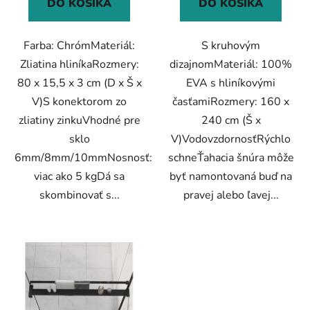
DO KOŠÍKA
DO KOŠÍKA
Farba: ChrómMateriál:
S kruhovým
Zliatina hliníkaRozmery:
dizajnomMateriál: 100%
80 x 15,5 x 3 cm (D x Š x
EVA s hliníkovými
V)S konektorom zo
časťamiRozmery: 160 x
zliatiny zinkuVhodné pre
240 cm (Š x
sklo
V)VodovzdornosťRýchlo
6mm/8mm/10mmNosnosť:
schneŤahacia šnúra môže
viac ako 5 kgDá sa
byť namontovaná buď na
skombinovať s...
pravej alebo ľavej...