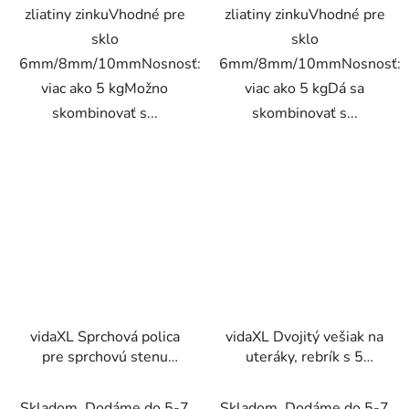
zliatiny zinkuVhodné pre
zliatiny zinkuVhodné pre
sklo
sklo
6mm/8mm/10mmNosnosť:
6mm/8mm/10mmNosnosť:
viac ako 5 kgMožno
viac ako 5 kgDá sa
skombinovať s...
skombinovať s...
vidaXL Sprchová polica
vidaXL Dvojitý vešiak na
pre sprchovú stenu
uteráky, rebrík s 5
čierna 90 cm hliník
priečkami, bambus,
50x160 cm
Skladom. Dodáme do 5-7
Skladom. Dodáme do 5-7