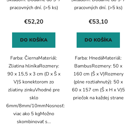
pracovných dní.
(>5 ks)
pracovných dní.
(>5 ks)
€52,20
€53,10
DO KOŠÍKA
DO KOŠÍKA
Farba: ČiernaMateriál:
Farba: HnedáMateriál:
Zliatina hliníkaRozmery:
BambusRozmery: 50 x
90 x 15,5 x 3 cm (D x Š x
160 cm (Š x V)Rozmery
V)S konektorom zo
(plne roztiahnutý): 50 x
zliatiny zinkuVhodné pre
60 x 157 cm (Š x H x V)5
sklo
priečok na každej strane
6mm/8mm/10mmNosnosť:
viac ako 5 kgMožno
skombinovať s...