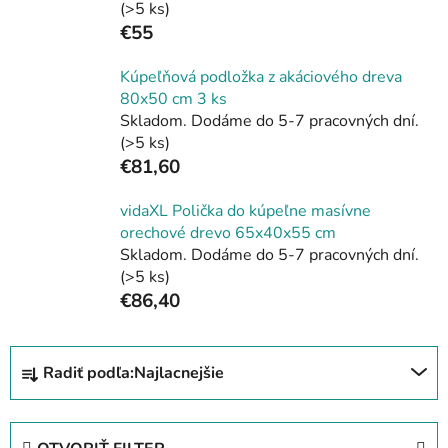
(>5 ks)
€55
Kúpeľňová podložka z akáciového dreva
80x50 cm 3 ks
Skladom. Dodáme do 5-7 pracovných dní.
(>5 ks)
€81,60
vidaXL Polička do kúpeľne masívne
orechové drevo 65x40x55 cm
Skladom. Dodáme do 5-7 pracovných dní.
(>5 ks)
€86,40
R
Radiť podľa:
Najlacnejšie
a
d
e