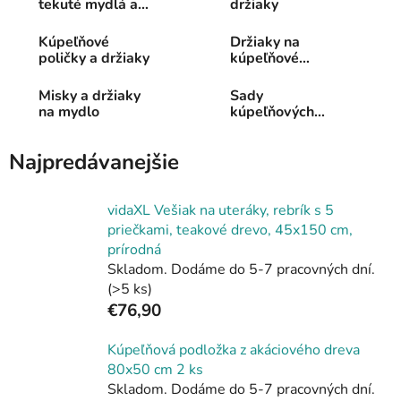
tekuté mydlá a
držiaky
krémy
Kúpeľňové
Držiaky na
poličky a držiaky
kúpeľňové
doplnky
Misky a držiaky
Sady
na mydlo
kúpeľňových
doplnkov
Najpredávanejšie
vidaXL Vešiak na uteráky, rebrík s 5
priečkami, teakové drevo, 45x150 cm,
prírodná
Skladom. Dodáme do 5-7 pracovných dní.
(>5 ks)
€76,90
Kúpeľňová podložka z akáciového dreva
80x50 cm 2 ks
Skladom. Dodáme do 5-7 pracovných dní.