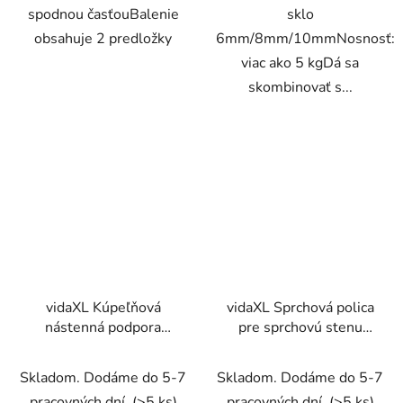
spodnou časťouBalenie
sklo
obsahuje 2 predložky
6mm/8mm/10mmNosnosť:
viac ako 5 kgDá sa
skombinovať s...
vidaXL Kúpeľňová
vidaXL Sprchová polica
nástenná podpora
pre sprchovú stenu
Modrá 50 x 3 x 112 cm
čierna 118 cm hliník
Skladom. Dodáme do 5-7
Skladom. Dodáme do 5-7
pracovných dní.
(>5 ks)
pracovných dní.
(>5 ks)