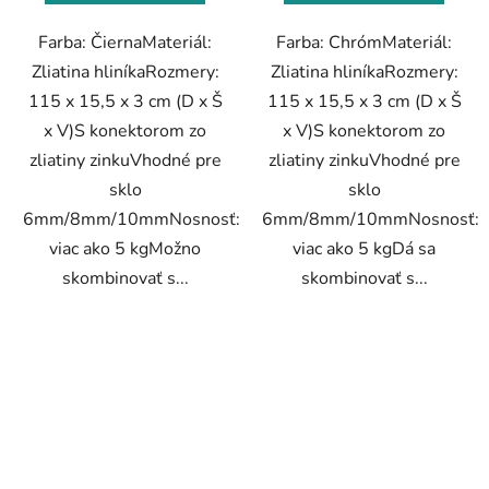
Farba: ČiernaMateriál:
Farba: ChrómMateriál:
Zliatina hliníkaRozmery:
Zliatina hliníkaRozmery:
115 x 15,5 x 3 cm (D x Š
115 x 15,5 x 3 cm (D x Š
x V)S konektorom zo
x V)S konektorom zo
zliatiny zinkuVhodné pre
zliatiny zinkuVhodné pre
sklo
sklo
6mm/8mm/10mmNosnosť:
6mm/8mm/10mmNosnosť:
viac ako 5 kgMožno
viac ako 5 kgDá sa
skombinovať s...
skombinovať s...