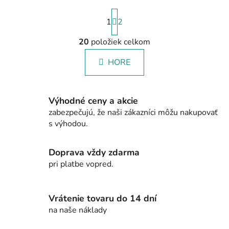
S
1
t
2
r
á
20
položiek celkom
O
n
v
k
HORE
l
o
á
v
a
d
n
Výhodné ceny a akcie
a
i
zabezpečujú, že naši zákazníci môžu nakupovať
c
e
s výhodou.
i
e
p
Doprava vždy zdarma
r
pri platbe vopred.
v
k
y
Vrátenie tovaru do 14 dní
v
na naše náklady
ý
p