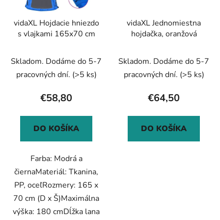
vidaXL Hojdacie hniezdo
vidaXL Jednomiestna
s vlajkami 165x70 cm
hojdačka, oranžová
Skladom. Dodáme do 5-7
Skladom. Dodáme do 5-7
pracovných dní.
(>5 ks)
pracovných dní.
(>5 ks)
€58,80
€64,50
DO KOŠÍKA
DO KOŠÍKA
Farba: Modrá a
čiernaMateriál: Tkanina,
PP, oceľRozmery: 165 x
70 cm (D x Š)Maximálna
výška: 180 cmDĺžka lana