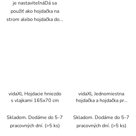
je nastaviteľnáDá sa
použiť ako hojdačka na
strom alebo hojdačka do...
vidaXL Hojdacie hniezdo
vidaXL Jednomiestna
s vlajkami 165x70 cm
hojdačka a hojdačka pre
batoľatá 2 v 1, oranžová
Skladom. Dodáme do 5-7
Skladom. Dodáme do 5-7
pracovných dní.
(>5 ks)
pracovných dní.
(>5 ks)