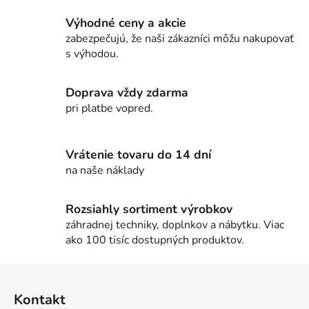
v
l
Výhodné ceny a akcie
á
zabezpečujú, že naši zákazníci môžu nakupovať
d
s výhodou.
a
c
i
Doprava vždy zdarma
e
pri platbe vopred.
p
r
v
Vrátenie tovaru do 14 dní
k
na naše náklady
y
v
Rozsiahly sortiment výrobkov
ý
záhradnej techniky, doplnkov a nábytku. Viac
p
ako 100 tisíc dostupných produktov.
i
s
Z
u
á
Kontakt
p