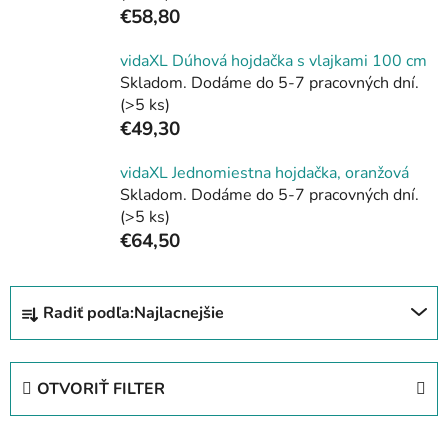
€58,80
vidaXL Dúhová hojdačka s vlajkami 100 cm
Skladom. Dodáme do 5-7 pracovných dní.
(>5 ks)
€49,30
vidaXL Jednomiestna hojdačka, oranžová
Skladom. Dodáme do 5-7 pracovných dní.
(>5 ks)
€64,50
R
Radiť podľa:
Najlacnejšie
a
d
e
OTVORIŤ FILTER
n
i