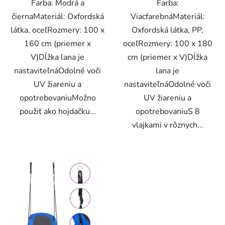
Farba: Modrá a
Farba:
čiernaMateriál: Oxfordská
ViacfarebnáMateriál:
látka, oceľRozmery: 100 x
Oxfordská látka, PP,
160 cm (priemer x
oceľRozmery: 100 x 180
V)Dĺžka lana je
cm (priemer x V)Dĺžka
nastaviteľnáOdolné voči
lana je
UV žiareniu a
nastaviteľnáOdolné voči
opotrebovaniuMožno
UV žiareniu a
použiť ako hojdačku...
opotrebovaniuS 8
vlajkami v rôznych...