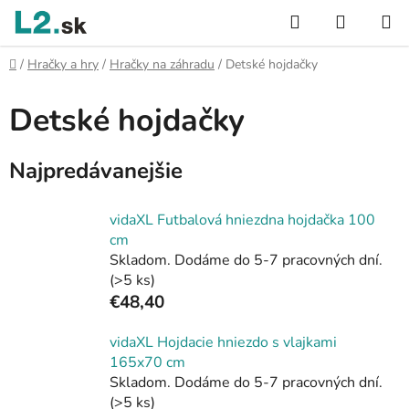
Prejsť
Hľadať
NÁKUP
na
KOŠÍK
obsah
Domov
/
Hračky a hry
/
Hračky na záhradu
/
Detské hojdačky
Detské hojdačky
Najpredávanejšie
vidaXL Futbalová hniezdna hojdačka 100
cm
Skladom. Dodáme do 5-7 pracovných dní.
(>5 ks)
€48,40
vidaXL Hojdacie hniezdo s vlajkami
165x70 cm
Skladom. Dodáme do 5-7 pracovných dní.
(>5 ks)