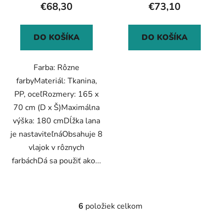
€68,30
€73,10
DO KOŠÍKA
DO KOŠÍKA
Farba: Rôzne
farbyMateriál: Tkanina,
PP, oceľRozmery: 165 x
70 cm (D x Š)Maximálna
výška: 180 cmDĺžka lana
je nastaviteľnáObsahuje 8
vlajok v rôznych
farbáchDá sa použiť ako...
6
položiek celkom
O