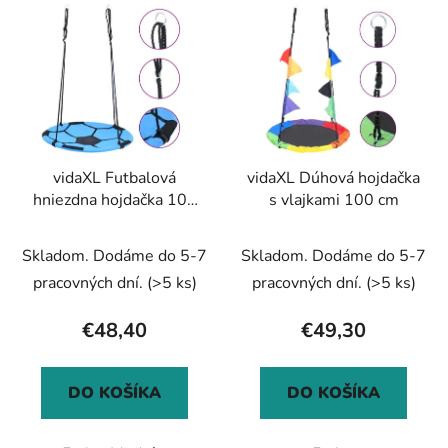
V
e
ý
p
p
r
i
o
s
d
p
u
r
k
vidaXL Futbalová
vidaXL Dúhová hojdačka
o
t
hniezdna hojdačka 100
s vlajkami 100 cm
d
o
cm
u
v
Skladom. Dodáme do 5-7
Skladom. Dodáme do 5-7
k
t
pracovných dní.
(>5 ks)
pracovných dní.
(>5 ks)
o
€48,40
€49,30
v
DO KOŠÍKA
DO KOŠÍKA