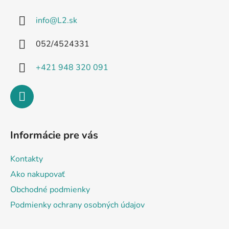
ä
info
@
L2.sk
t
i
052/4524331
e
+421 948 320 091
Informácie pre vás
Kontakty
Ako nakupovať
Obchodné podmienky
Podmienky ochrany osobných údajov