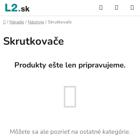
Prejsť
Hľadať
NÁKUP
na
KOŠÍK
obsah
Domov
/
Náradie
/
Nástroje
/
Skrutkovače
Skrutkovače
Produkty ešte len pripravujeme.
Môžete sa ale pozrieť na ostatné kategórie.