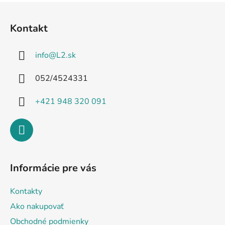
Z
á
Kontakt
p
ä
info
@
L2.sk
t
i
052/4524331
e
+421 948 320 091
Informácie pre vás
Kontakty
Ako nakupovať
Obchodné podmienky