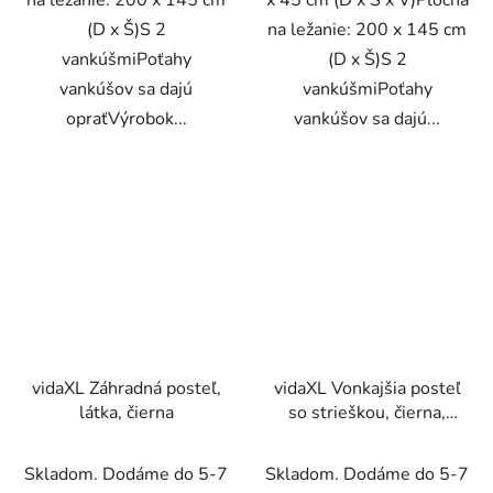
(D x Š)S 2
na ležanie: 200 x 145 cm
vankúšmiPoťahy
(D x Š)S 2
vankúšov sa dajú
vankúšmiPoťahy
opraťVýrobok...
vankúšov sa dajú...
vidaXL Záhradná posteľ,
vidaXL Vonkajšia posteľ
látka, čierna
so strieškou, čierna,
oceľ a oxfordská látka
Skladom. Dodáme do 5-7
Skladom. Dodáme do 5-7