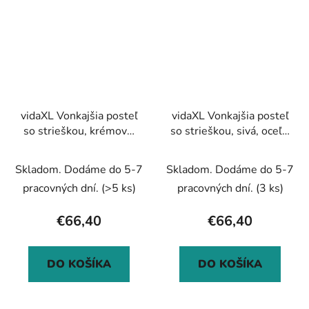
vidaXL Vonkajšia posteľ
vidaXL Vonkajšia posteľ
so strieškou, krémová,
so strieškou, sivá, oceľ a
oceľ a oxfordská látka
oxfordská látka
Skladom. Dodáme do 5-7
Skladom. Dodáme do 5-7
pracovných dní.
(>5 ks)
pracovných dní.
(3 ks)
€66,40
€66,40
DO KOŠÍKA
DO KOŠÍKA