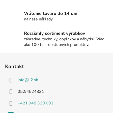
k
y
Vrátenie tovaru do 14 dní
v
na naše náklady
ý
p
i
Rozsiahly sortiment výrobkov
s
záhradnej techniky, doplnkov a nábytku. Viac
u
ako 100 tisíc dostupných produktov.
Z
á
Kontakt
p
ä
info
@
L2.sk
t
i
052/4524331
e
+421 948 320 091