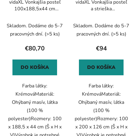
vidaXL Vonkajšia posteľ
vidaXL Vonkajšia posteľ
100x188,5x44 cm
a strieška
ohýbaný masív krémová
100x200x126cm
ohýbaný masív krémová
Skladom. Dodáme do 5-7
Skladom. Dodáme do 5-7
pracovných dní.
(>5 ks)
pracovných dní.
(>5 ks)
€80,70
€94
DO KOŠÍKA
DO KOŠÍKA
Farba látky:
Farba látky:
KrémováMateriál:
KrémováMateriál:
Ohýbaný masív, látka
Ohýbaný masív, látka
(100 %
(100 %
polyester)Rozmery: 100
polyester)Rozmery: 100
x 188,5 x 44 cm (Š x H x
x 200 x 126 cm (Š x H x
V)Výrobok je potrebné
V)Výrobok je potrebné