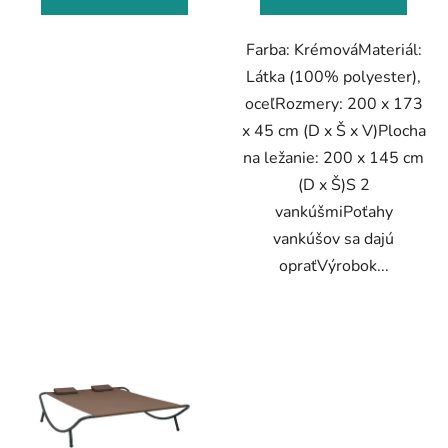
Farba: KrémováMateriál:
Látka (100% polyester),
oceľRozmery: 200 x 173
x 45 cm (D x Š x V)Plocha
na ležanie: 200 x 145 cm
(D x Š)S 2
vankúšmiPoťahy
vankúšov sa dajú
opraťVýrobok...