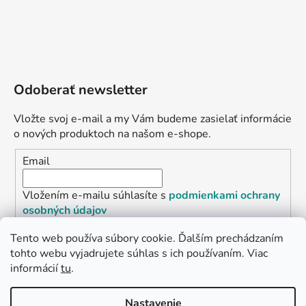
Odoberať newsletter
Vložte svoj e-mail a my Vám budeme zasielať informácie
o nových produktoch na našom e-shope.
Email
Vložením e-mailu súhlasíte s
podmienkami ochrany
osobných údajov
Tento web používa súbory cookie. Ďalším prechádzaním
PRIHLÁSIŤ SA
tohto webu vyjadrujete súhlas s ich používaním. Viac
informácií
tu
.
„Odpovedám okamžite. S čím vám
Nastavenie