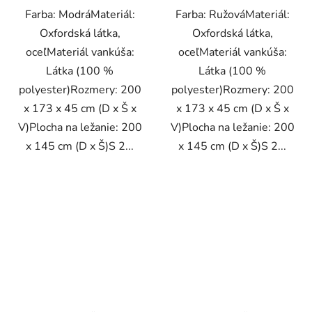
Farba: ModráMateriál:
Farba: RužováMateriál:
Oxfordská látka,
Oxfordská látka,
oceľMateriál vankúša:
oceľMateriál vankúša:
Látka (100 %
Látka (100 %
polyester)Rozmery: 200
polyester)Rozmery: 200
x 173 x 45 cm (D x Š x
x 173 x 45 cm (D x Š x
V)Plocha na ležanie: 200
V)Plocha na ležanie: 200
x 145 cm (D x Š)S 2...
x 145 cm (D x Š)S 2...