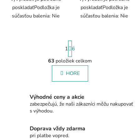
poskladaťPodložka je
poskladaťPodložka je
súčasťou balenia: Nie
súčasťou balenia: Nie
S
1
t
6
r
á
63
položiek celkom
O
n
v
k
HORE
l
o
á
v
a
d
n
Výhodné ceny a akcie
a
i
zabezpečujú, že naši zákazníci môžu nakupovať
c
e
s výhodou.
i
e
p
Doprava vždy zdarma
r
pri platbe vopred.
v