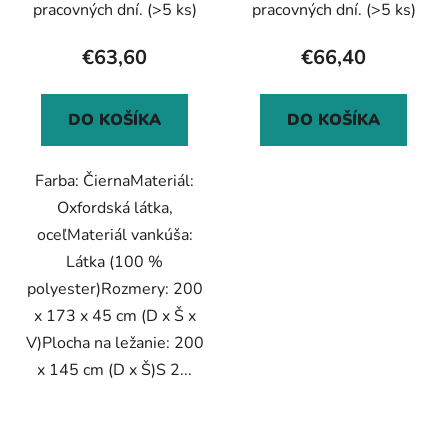
pracovných dní.
(>5 ks)
pracovných dní.
(>5 ks)
€63,60
€66,40
DO KOŠÍKA
DO KOŠÍKA
Farba: ČiernaMateriál:
Oxfordská látka,
oceľMateriál vankúša:
Látka (100 %
polyester)Rozmery: 200
x 173 x 45 cm (D x Š x
V)Plocha na ležanie: 200
x 145 cm (D x Š)S 2...