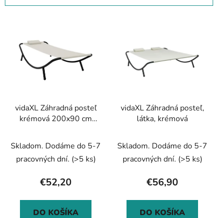
i
V
e
ý
p
p
r
i
o
s
d
p
u
r
k
vidaXL Záhradná posteľ
vidaXL Záhradná posteľ,
o
t
krémová 200x90 cm
látka, krémová
d
o
oceľová
u
v
Skladom. Dodáme do 5-7
Skladom. Dodáme do 5-7
k
t
pracovných dní.
(>5 ks)
pracovných dní.
(>5 ks)
o
€52,20
€56,90
v
DO KOŠÍKA
DO KOŠÍKA