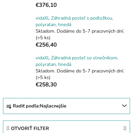
€376,10
vidaXL Záhradná posteľ s podložkou,
polyratan, hnedá
Skladom. Dodáme do 5-7 pracovných dní.
(>5 ks)
€256,40
vidaXL Záhradná posteľ so slnečníkom,
polyratan, hnedá
Skladom. Dodáme do 5-7 pracovných dní.
(>5 ks)
€258,30
R
Radiť podľa:
Najlacnejšie
a
d
e
OTVORIŤ FILTER
n