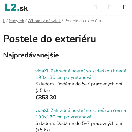
Prejsť
Hľadať
NÁKUP
na
KOŠÍK
obsah
Domov
/
Nábytok
/
Záhradný nábytok
/
Postele do exteriéru
Postele do exteriéru
Najpredávanejšie
vidaXL Záhradná posteľ so strieškou hnedá
190x130 cm polyratanová
Skladom. Dodáme do 5-7 pracovných dní.
(>5 ks)
€353,30
vidaXL Záhradná posteľ so strieškou čierna
190x130 cm polyratanová
Skladom. Dodáme do 5-7 pracovných dní.
(>5 ks)