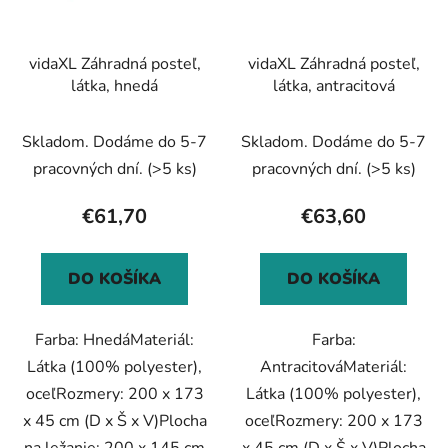
vidaXL Záhradná posteľ,
vidaXL Záhradná posteľ,
látka, hnedá
látka, antracitová
Skladom. Dodáme do 5-7
Skladom. Dodáme do 5-7
pracovných dní.
(>5 ks)
pracovných dní.
(>5 ks)
€61,70
€63,60
DO KOŠÍKA
DO KOŠÍKA
Farba: HnedáMateriál:
Farba:
Látka (100% polyester),
AntracitováMateriál:
oceľRozmery: 200 x 173
Látka (100% polyester),
x 45 cm (D x Š x V)Plocha
oceľRozmery: 200 x 173
na ležanie: 200 x 145 cm
x 45 cm (D x Š x V)Plocha