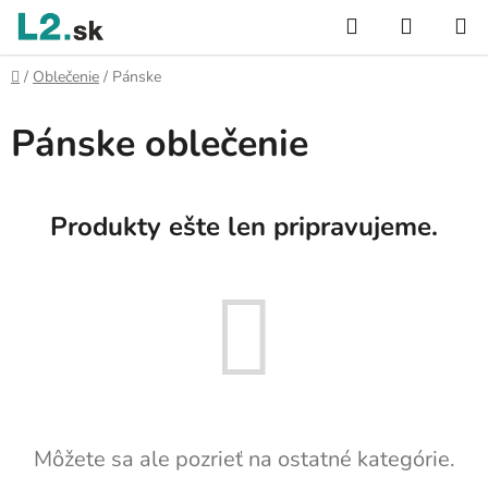
Prejsť
Hľadať
NÁKUP
na
KOŠÍK
obsah
Domov
/
Oblečenie
/
Pánske
Pánske oblečenie
Produkty ešte len pripravujeme.
Môžete sa ale pozrieť na ostatné kategórie.