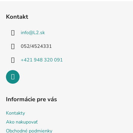
Z
á
Kontakt
p
ä
info
@
L2.sk
t
i
052/4524331
e
+421 948 320 091
Informácie pre vás
Kontakty
Ako nakupovať
Obchodné podmienky