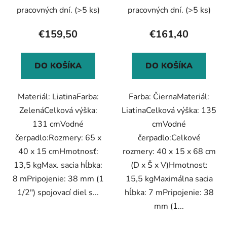
pracovných dní.
(>5 ks)
pracovných dní.
(>5 ks)
€159,50
€161,40
DO KOŠÍKA
DO KOŠÍKA
Materiál: LiatinaFarba:
Farba: ČiernaMateriál:
ZelenáCelková výška:
LiatinaCelková výška: 135
131 cmVodné
cmVodné
čerpadlo:Rozmery: 65 x
čerpadlo:Celkové
40 x 15 cmHmotnosť:
rozmery: 40 x 15 x 68 cm
13,5 kgMax. sacia hĺbka:
(D x Š x V)Hmotnosť:
8 mPripojenie: 38 mm (1
15,5 kgMaximálna sacia
1/2") spojovací diel s...
hĺbka: 7 mPripojenie: 38
mm (1...