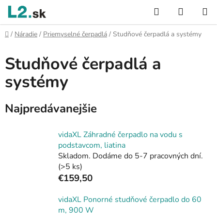
Prejsť
Hľadať
NÁKUP
na
KOŠÍK
obsah
Domov
/
Náradie
/
Priemyselné čerpadlá
/
Studňové čerpadlá a systémy
Studňové čerpadlá a
systémy
Najpredávanejšie
vidaXL Záhradné čerpadlo na vodu s
podstavcom, liatina
Skladom. Dodáme do 5-7 pracovných dní.
(>5 ks)
€159,50
vidaXL Ponorné studňové čerpadlo do 60
m, 900 W