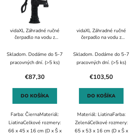
vidaXL Záhradné ručné
vidaXL Záhradné ručné
čerpadlo na vodu z
čerpadlo na vodu z
liatiny
liatiny
Skladom. Dodáme do 5-7
Skladom. Dodáme do 5-7
pracovných dní.
(>5 ks)
pracovných dní.
(>5 ks)
€87,30
€103,50
DO KOŠÍKA
DO KOŠÍKA
Farba: ČiernaMateriál:
Materiál: LiatinaFarba:
LiatinaCelkové rozmery:
ZelenáCelkové rozmery:
66 x 45 x 16 cm (D x Š x
65 x 53 x 16 cm (D x Š x