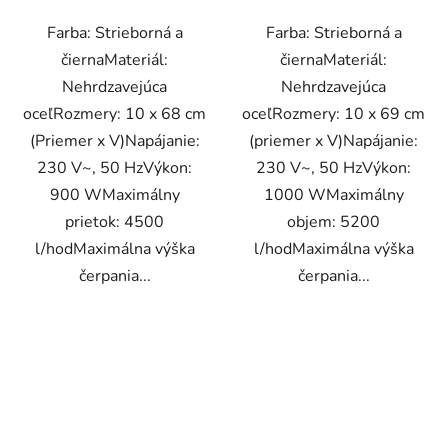
Farba: Strieborná a
Farba: Strieborná a
čiernaMateriál:
čiernaMateriál:
Nehrdzavejúca
Nehrdzavejúca
oceľRozmery: 10 x 68 cm
oceľRozmery: 10 x 69 cm
(Priemer x V)Napájanie:
(priemer x V)Napájanie:
230 V~, 50 HzVýkon:
230 V~, 50 HzVýkon:
900 WMaximálny
1000 WMaximálny
prietok: 4500
objem: 5200
l/hodMaximálna výška
l/hodMaximálna výška
čerpania...
čerpania...