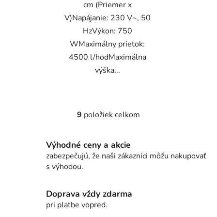
cm (Priemer x
V)Napájanie: 230 V~, 50
HzVýkon: 750
WMaximálny prietok:
4500 l/hodMaximálna
výška...
9
položiek celkom
O
v
l
Výhodné ceny a akcie
á
zabezpečujú, že naši zákazníci môžu nakupovať
d
s výhodou.
a
c
i
Doprava vždy zdarma
e
pri platbe vopred.
p