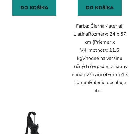
DO KOŠÍKA
DO KOŠÍKA
Farba: ČiernaMateriál:
LiatinaRozmery: 24 x 67
cm (Priemer x
V)Hmotnosť: 11,5
kgVhodné na väčšinu
ručných čerpadiel z liatiny
s montážnymi otvormi 4 x
10 mmBalenie obsahuje
iba...