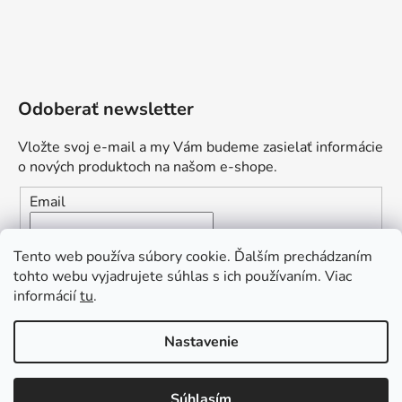
Odoberať newsletter
Vložte svoj e-mail a my Vám budeme zasielať informácie
o nových produktoch na našom e-shope.
Email
Vložením e-mailu súhlasíte s
podmienkami ochrany
Tento web používa súbory cookie. Ďalším prechádzaním
osobných údajov
tohto webu vyjadrujete súhlas s ich používaním. Viac
informácií
tu
.
PRIHLÁSIŤ SA
„Odpovedám okamžite. S čím vám
Nastavenie
môžem pomôcť?“
Obľúbená ponuka
: Zaplaťte vopred a získajte
Súhlasím