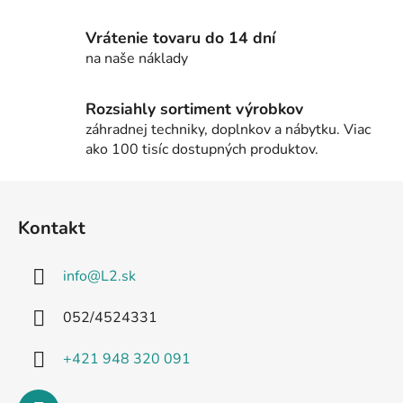
r
v
Vrátenie tovaru do 14 dní
k
na naše náklady
y
v
Rozsiahly sortiment výrobkov
ý
záhradnej techniky, doplnkov a nábytku. Viac
p
ako 100 tisíc dostupných produktov.
i
s
Z
u
á
Kontakt
p
ä
info
@
L2.sk
t
i
052/4524331
e
+421 948 320 091