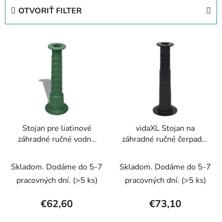
e
OTVORIŤ FILTER
n
i
V
e
ý
p
p
r
i
o
s
d
p
u
r
k
Stojan pre liatinové
vidaXL Stojan na
o
t
záhradné ručné vodné
záhradné ručné čerpadlo
d
o
čerpadlo
na vodu z liatiny
u
v
Skladom. Dodáme do 5-7
Skladom. Dodáme do 5-7
k
t
pracovných dní.
(>5 ks)
pracovných dní.
(>5 ks)
o
€62,60
€73,10
v