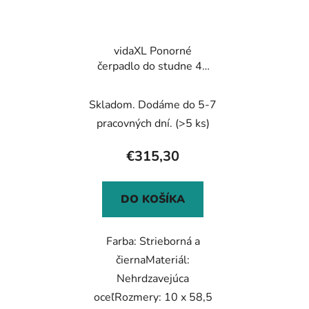
vidaXL Ponorné
čerpadlo do studne 40
m, 750 W
Skladom. Dodáme do 5-7
pracovných dní.
(>5 ks)
€315,30
DO KOŠÍKA
Farba: Strieborná a
čiernaMateriál:
Nehrdzavejúca
oceľRozmery: 10 x 58,5