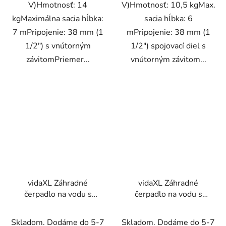
V)Hmotnosť: 14
V)Hmotnosť: 10,5 kgMax.
kgMaximálna sacia hĺbka:
sacia hĺbka: 6
7 mPripojenie: 38 mm (1
mPripojenie: 38 mm (1
1/2") s vnútorným
1/2") spojovací diel s
závitomPriemer...
vnútorným závitom...
vidaXL Záhradné
vidaXL Záhradné
čerpadlo na vodu s
čerpadlo na vodu s
podstavcom, liatina
podstavcom, liatina
Skladom. Dodáme do 5-7
Skladom. Dodáme do 5-7