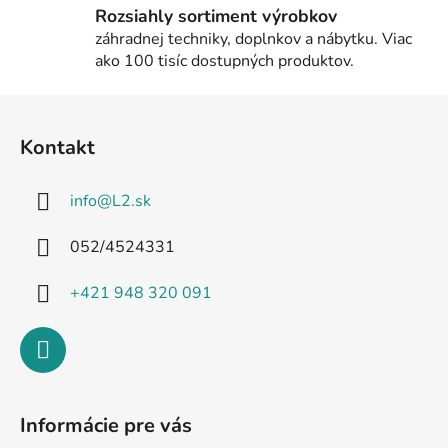
i
Rozsiahly sortiment výrobkov
s
záhradnej techniky, doplnkov a nábytku. Viac
u
ako 100 tisíc dostupných produktov.
Z
á
Kontakt
p
ä
info
@
L2.sk
t
i
052/4524331
e
+421 948 320 091
Informácie pre vás