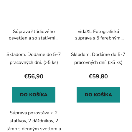
Súprava štúdiového
vidaXL Fotografická
osvetlenia so statívmi a
súprava s 5 farebnými
dáždnikmi
pozadiami a
nastaviteľným rámom
Skladom. Dodáme do 5-7
Skladom. Dodáme do 5-7
pracovných dní.
(>5 ks)
pracovných dní.
(>5 ks)
€56,90
€59,80
DO KOŠÍKA
DO KOŠÍKA
Súprava pozostáva z: 2
statívov, 2 dáždnikov, 2
lámp s denným svetlom a