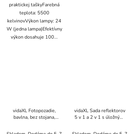
praktickej taškyFarebná
teplota: 5500
kelvinovVýkon lampy: 24
W (jedna lampa)Efektívny
výkon dosahuje 100...
vidaXL Fotopozadie,
vidaXL Sada reflektorov
bavlna, bez stojana,
5 v 1 a 2 v 1 s úložnými
biele 500x300 cm
taškami
Skladom. Dodáme do 5-7
Skladom. Dodáme do 5-7