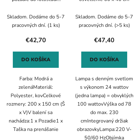
d
o
zeleno-modré 200x150
u
v
cm
Skladom. Dodáme do 5-7
Skladom. Dodáme do 5-7
k
t
pracovných dní.
(1 ks)
pracovných dní.
(>5 ks)
o
€42,70
€47,40
v
DO KOŠÍKA
DO KOŠÍKA
Farba: Modrá a
Lampa s denným svetlom
zelenáMateriál:
s výkonom 24 wattov
Polyester, kovCelkové
(jedna lampa) = obvyklých
rozmery: 200 x 150 cm (Š
100 wattovVýška od 78
x V)V balení sa
do max. 230
nachádza:1 x Pozadie1 x
cmIntegrovaný držiak
Taška na prenášanie
obrazovkyLampa:220 V-
50/60 HzObjímka