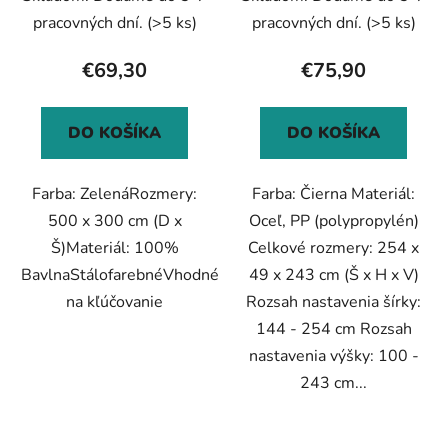
pracovných dní.
(>5 ks)
pracovných dní.
(>5 ks)
€69,30
€75,90
DO KOŠÍKA
DO KOŠÍKA
Farba: ZelenáRozmery:
Farba: Čierna Materiál:
500 x 300 cm (D x
Oceľ, PP (polypropylén)
Š)Materiál: 100%
Celkové rozmery: 254 x
BavlnaStálofarebnéVhodné
49 x 243 cm (Š x H x V)
na kľúčovanie
Rozsah nastavenia šírky:
144 - 254 cm Rozsah
nastavenia výšky: 100 -
243 cm...