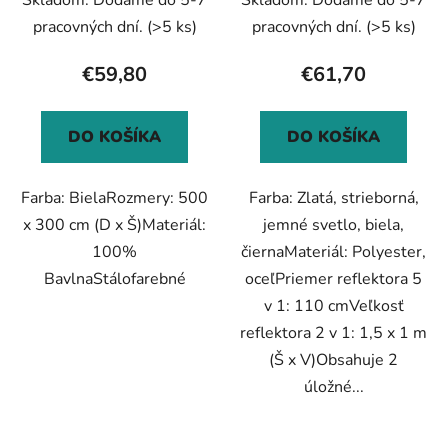
pracovných dní.
(>5 ks)
pracovných dní.
(>5 ks)
€59,80
€61,70
DO KOŠÍKA
DO KOŠÍKA
Farba: BielaRozmery: 500
Farba: Zlatá, strieborná,
x 300 cm (D x Š)Materiál:
jemné svetlo, biela,
100%
čiernaMateriál: Polyester,
BavlnaStálofarebné
oceľPriemer reflektora 5
v 1: 110 cmVeľkosť
reflektora 2 v 1: 1,5 x 1 m
(Š x V)Obsahuje 2
úložné...