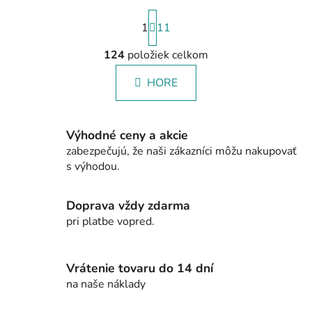
S
1
t
11
r
á
124
položiek celkom
O
n
v
k
HORE
l
o
á
v
a
d
n
Výhodné ceny a akcie
a
i
zabezpečujú, že naši zákazníci môžu nakupovať
c
e
s výhodou.
i
e
p
Doprava vždy zdarma
r
pri platbe vopred.
v
k
y
Vrátenie tovaru do 14 dní
v
na naše náklady
ý
p