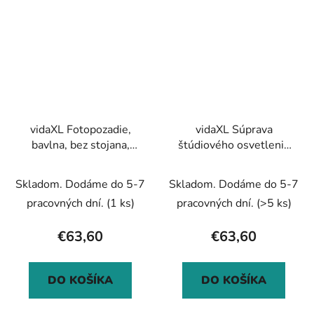
vidaXL Fotopozadie,
vidaXL Súprava
bavlna, bez stojana,
štúdiového osvetlenia
zelené 600x300 cm,
so statívmi a dáždnikmi
kľúčovacie
Skladom. Dodáme do 5-7
Skladom. Dodáme do 5-7
pracovných dní.
(1 ks)
pracovných dní.
(>5 ks)
€63,60
€63,60
DO KOŠÍKA
DO KOŠÍKA