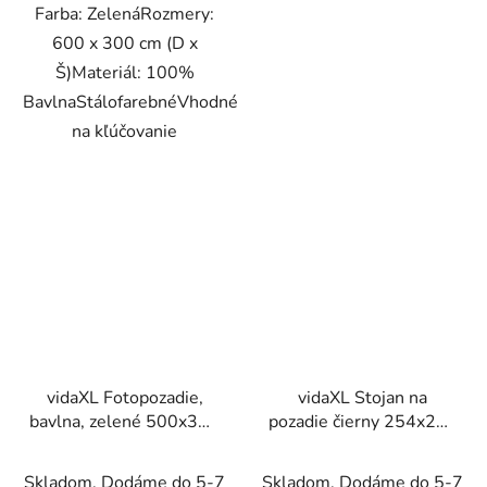
Farba: ZelenáRozmery:
600 x 300 cm (D x
Š)Materiál: 100%
BavlnaStálofarebnéVhodné
na kľúčovanie
vidaXL Fotopozadie,
vidaXL Stojan na
bavlna, zelené 500x300
pozadie čierny 254x243
cm, na farebné
cm oceľ
kľúčovanie
Skladom. Dodáme do 5-7
Skladom. Dodáme do 5-7