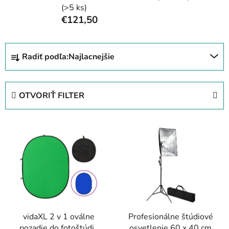
(>5 ks)
€121,50
R
Radiť podľa:
Najlacnejšie
a
d
e
OTVORIŤ FILTER
n
i
V
e
ý
p
p
r
i
o
s
d
p
u
r
k
vidaXL 2 v 1 oválne
Profesionálne štúdiové
o
t
pozadie do fotoštúdia
osvetlenie 60 x 40 cm