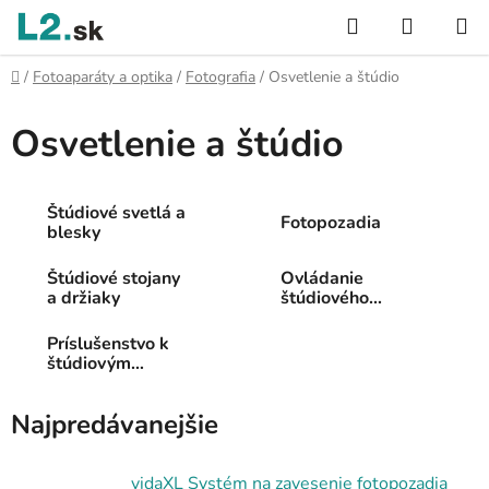
Prejsť
Hľadať
NÁKUP
na
KOŠÍK
obsah
Domov
/
Fotoaparáty a optika
/
Fotografia
/
Osvetlenie a štúdio
Osvetlenie a štúdio
Štúdiové svetlá a
Fotopozadia
blesky
Štúdiové stojany
Ovládanie
a držiaky
štúdiového
osvetlenia
Príslušenstvo k
štúdiovým
svetlám a
bleskom
Najpredávanejšie
vidaXL Systém na zavesenie fotopozadia