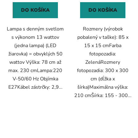
DO KOŠÍKA
DO KOŠÍKA
Lampa s denným svetlom
Rozmery (výrobok
s výkonom 13 wattov
pobalený v taške): 85 x
(jedna lampa) (LED
15 x 15 cmFarba
žiarovka) = obvyklých 50
fotopozadia:
wattov Výška: 78 cm až
ZelenáRozmery
max. 230 cmLampa:220
fotopozadia: 300 x 300
V-50/60 Hz Objímka
cm (dĺžka x
E27Kábel zástrčky: 2,9...
šírka)Maximálna výška:
210 cmŠírka: 155 - 300...