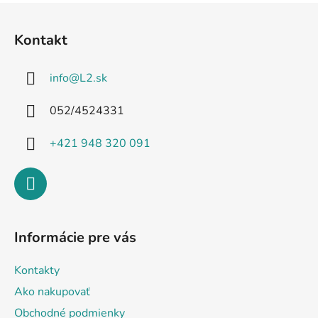
Z
á
Kontakt
p
ä
info
@
L2.sk
t
i
052/4524331
e
+421 948 320 091
Informácie pre vás
Kontakty
Ako nakupovať
Obchodné podmienky