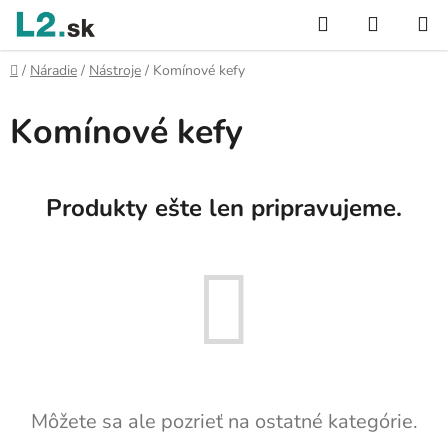
Prejsť
Hľadať
NÁKUP
na
KOŠÍK
obsah
Domov
/
Náradie
/
Nástroje
/
Komínové kefy
Komínové kefy
Produkty ešte len pripravujeme.
Môžete sa ale pozrieť na ostatné kategórie.