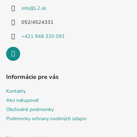
ä
info
@
L2.sk
t
i
052/4524331
e
+421 948 320 091
Informácie pre vás
Kontakty
Ako nakupovať
Obchodné podmienky
Podmienky ochrany osobných údajov