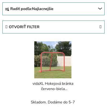
R
Radiť podľa:
Najlacnejšie
a
d
e
OTVORIŤ FILTER
n
i
V
e
ý
p
p
r
i
o
s
d
p
u
r
k
vidaXL Hokejová bránka
o
t
červeno-biela
d
o
183x71x122 cm
u
v
polyester
Skladom. Dodáme do 5-7
k