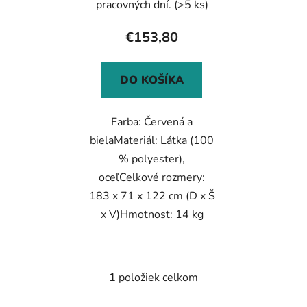
t
pracovných dní.
(>5 ks)
o
€153,80
v
DO KOŠÍKA
Farba: Červená a
bielaMateriál: Látka (100
% polyester),
oceľCelkové rozmery:
183 x 71 x 122 cm (D x Š
x V)Hmotnosť: 14 kg
1
položiek celkom
O
v