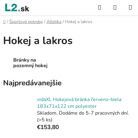
Prejsť
Hľadať
NÁKUP
na
KOŠÍK
obsah
Domov
/
Športové potreby
/
Atletika
/
Hokej a lakros
Hokej a lakros
Bránky na
pozemný hokej
Najpredávanejšie
vidaXL Hokejová bránka červeno-biela
183x71x122 cm polyester
Skladom. Dodáme do 5-7 pracovných dní.
(>5 ks)
€153,80