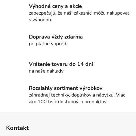
l
Výhodné ceny a akcie
á
zabezpečujú, že naši zákazníci môžu nakupovať
d
s výhodou.
a
c
i
Doprava vždy zdarma
e
pri platbe vopred.
p
r
v
Vrátenie tovaru do 14 dní
k
na naše náklady
y
v
Rozsiahly sortiment výrobkov
ý
záhradnej techniky, doplnkov a nábytku. Viac
p
ako 100 tisíc dostupných produktov.
i
s
Z
u
á
Kontakt
p