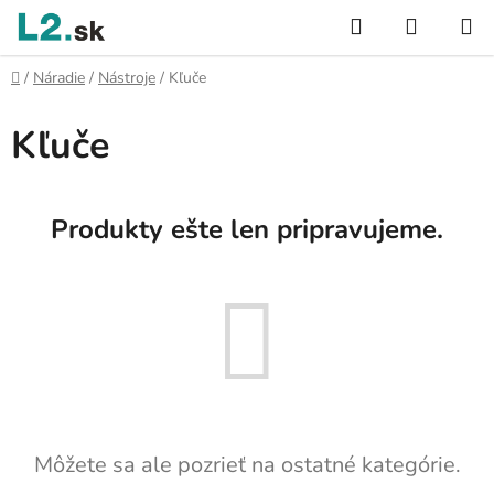
Prejsť
Hľadať
NÁKUP
na
KOŠÍK
obsah
Domov
/
Náradie
/
Nástroje
/
Kľuče
Kľuče
Produkty ešte len pripravujeme.
Môžete sa ale pozrieť na ostatné kategórie.