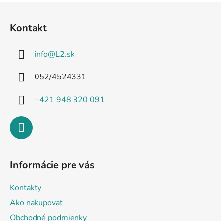
Z
á
Kontakt
p
ä
info
@
L2.sk
t
i
052/4524331
e
+421 948 320 091
Informácie pre vás
Kontakty
Ako nakupovať
Obchodné podmienky