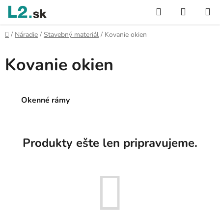
Prejsť
Hľadať
NÁKUP
na
KOŠÍK
obsah
Domov
/
Náradie
/
Stavebný materiál
/
Kovanie okien
Kovanie okien
Okenné rámy
Produkty ešte len pripravujeme.