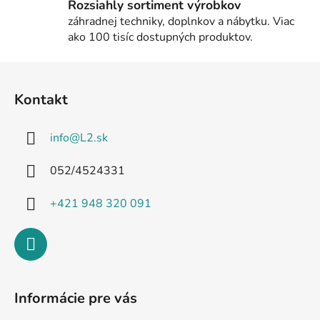
Rozsiahly sortiment výrobkov
záhradnej techniky, doplnkov a nábytku. Viac
ako 100 tisíc dostupných produktov.
Z
á
Kontakt
p
ä
info
@
L2.sk
t
i
052/4524331
e
+421 948 320 091
Informácie pre vás