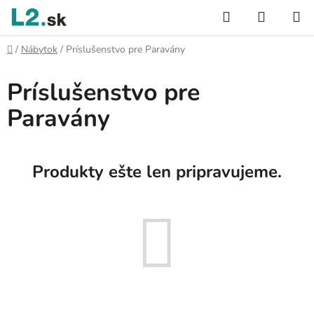
Prejsť
Hľadať
NÁKUP
na
KOŠÍK
obsah
Domov
/
Nábytok
/
Príslušenstvo pre Paravány
Príslušenstvo pre
Paravány
Produkty ešte len pripravujeme.