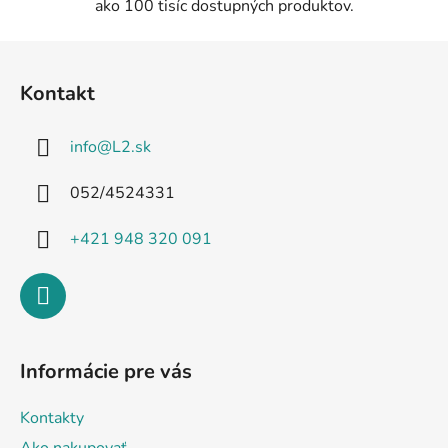
ako 100 tisíc dostupných produktov.
Z
á
Kontakt
p
ä
info
@
L2.sk
t
i
052/4524331
e
+421 948 320 091
Informácie pre vás
Kontakty
Ako nakupovať