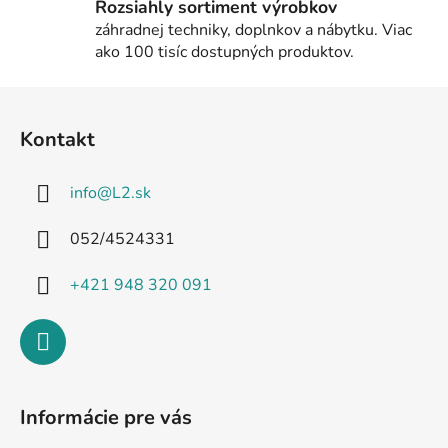
Rozsiahly sortiment výrobkov
záhradnej techniky, doplnkov a nábytku. Viac
ako 100 tisíc dostupných produktov.
Z
á
Kontakt
p
ä
info
@
L2.sk
t
i
052/4524331
e
+421 948 320 091
Informácie pre vás