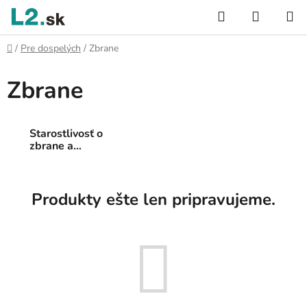
Prejsť
Hľadať
NÁKUP
na
KOŠÍK
obsah
Domov
/
Pre dospelých
/
Zbrane
Zbrane
B
o
č
Starostlivosť o
n
zbrane a
ý
príslušenstvo k
zbraniam
p
a
Produkty ešte len pripravujeme.
n
e
l