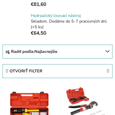
€81,60
Hydraulický lisovací nástroj
Skladom. Dodáme do 5-7 pracovných dní.
(>5 ks)
€64,50
R
Radiť podľa:
Najlacnejšie
a
d
e
OTVORIŤ FILTER
n
i
V
e
ý
p
p
r
i
o
s
d