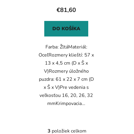
€81,60
DO KOŠÍKA
Farba: ŽltáMateriál:
OceľRozmery klieští: 57 x
13 x 4,5 cm (D x Š x
V)Rozmery úložného
puzdra: 61 x 22 x 7 cm (D
x Š x V)Pre vedenia s
veľkosťou 16, 20, 26, 32
mmKrimpovacia...
3
položiek celkom
O