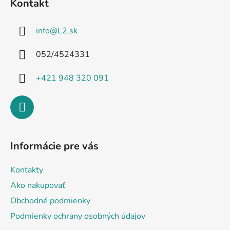
Kontakt
p
ä
info
@
L2.sk
t
i
052/4524331
e
+421 948 320 091
Informácie pre vás
Kontakty
Ako nakupovať
Obchodné podmienky
Podmienky ochrany osobných údajov