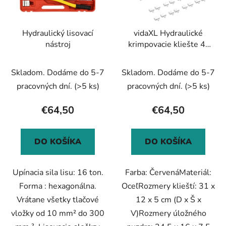
p
u
r
k
Hydraulický lisovací
vidaXL Hydraulické
o
t
nástroj
krimpovacie kliešte 4-
d
o
6-8-10-16-25-35-70
u
v
mm²
Skladom. Dodáme do 5-7
Skladom. Dodáme do 5-7
k
t
pracovných dní.
(>5 ks)
pracovných dní.
(>5 ks)
o
€64,50
€64,50
v
DO KOŠÍKA
DO KOŠÍKA
Upínacia sila lisu: 16 ton.
Farba: ČervenáMateriál:
Forma : hexagonálna.
OceľRozmery klieští: 31 x
Vrátane všetky tlačové
12 x 5 cm (D x Š x
vložky od 10 mm² do 300
V)Rozmery úložného