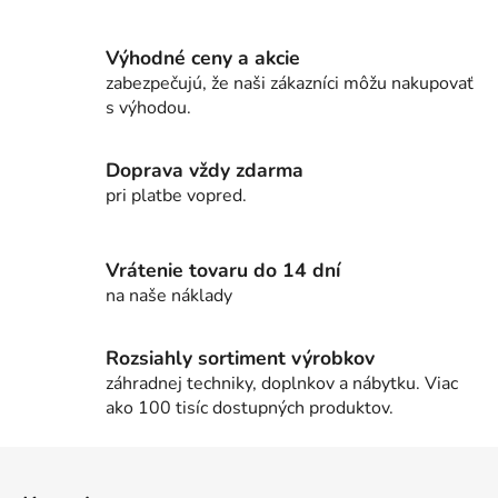
v
l
Výhodné ceny a akcie
á
zabezpečujú, že naši zákazníci môžu nakupovať
d
s výhodou.
a
c
i
Doprava vždy zdarma
e
pri platbe vopred.
p
r
v
Vrátenie tovaru do 14 dní
k
na naše náklady
y
v
Rozsiahly sortiment výrobkov
ý
záhradnej techniky, doplnkov a nábytku. Viac
p
ako 100 tisíc dostupných produktov.
i
s
Z
u
á