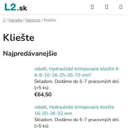
Prejsť
Hľadať
NÁKUP
na
KOŠÍK
obsah
Domov
/
Náradie
/
Nástroje
/
Kliešte
Kliešte
Najpredávanejšie
vidaXL Hydraulické krimpovacie kliešte 4-
6-8-10-16-25-35-70 mm²
Skladom. Dodáme do 5-7 pracovných dní.
(>5 ks)
€64,50
vidaXL Hydraulické krimpovacie kliešte
16-20-26-32 mm
Skladom. Dodáme do 5-7 pracovných dní.
(>5 ks)