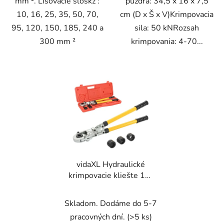
mm ². Lisovacie sloškz :
puzdra: 34,5 x 16 x 7,5
10, 16, 25, 35, 50, 70,
cm (D x Š x V)Krimpovacia
95, 120, 150, 185, 240 a
sila: 50 kNRozsah
300 mm ²
krimpovania: 4-70...
vidaXL Hydraulické
krimpovacie kliešte 16-
20-26-32 mm
Skladom. Dodáme do 5-7
pracovných dní.
(>5 ks)