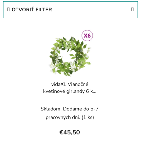
e
OTVORIŤ FILTER
n
i
V
e
ý
p
p
r
i
o
s
d
p
u
r
k
vidaXL Vianočné
o
t
kvetinové girlandy 6 ks,
d
o
biele 200 cm
u
v
Skladom. Dodáme do 5-7
k
t
pracovných dní.
(1 ks)
o
€45,50
v