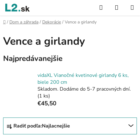
Prejsť
Hľadať
NÁKUP
na
KOŠÍK
obsah
Domov
/
Dom a záhrada
/
Dekorácie
/
Vence a girlandy
Vence a girlandy
Najpredávanejšie
vidaXL Vianočné kvetinové girlandy 6 ks,
biele 200 cm
Skladom. Dodáme do 5-7 pracovných dní.
(1 ks)
€45,50
R
Radiť podľa:
Najlacnejšie
a
d