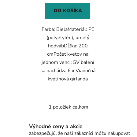
DO KOŠÍKA
Farba: BielaMateriál: PE
(polyetylén), umelý
hodvábDĺžka: 200
cmPočet kvetov na
jednom venci: 5V balení
sa nachádza:6 x Vianočná
kvetinová girlanda
1
položiek celkom
O
v
l
Výhodné ceny a akcie
á
zabezpečujú, že naši zákazníci môžu nakupovať
d