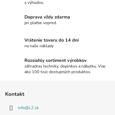
s výhodou.
a
c
i
Doprava vždy zdarma
e
pri platbe vopred.
p
r
v
Vrátenie tovaru do 14 dní
k
na naše náklady
y
v
Rozsiahly sortiment výrobkov
ý
záhradnej techniky, doplnkov a nábytku. Viac
p
ako 100 tisíc dostupných produktov.
i
s
Z
u
á
Kontakt
p
ä
info
@
L2.sk
t