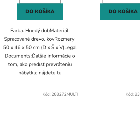
DO KOŠÍKA
DO KOŠÍKA
Farba: Hnedý dubMateriál:
Spracované drevo, kovRozmery:
50 x 46 x 50 cm (D x Š x V)Legal
Documents:Ďalšie informácie o
tom, ako predísť prevráteniu
nábytku; nájdete tu
Kód:
288272MULTI
Kód:
83