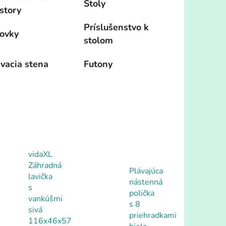
Stoly
story
Príslušenstvo k
ovky
stolom
vacia stena
Futony
vidaXL
Záhradná
Plávajúca
lavička
nástenná
s
polička
vankúšmi
s 8
sivá
priehradkami
116x46x57