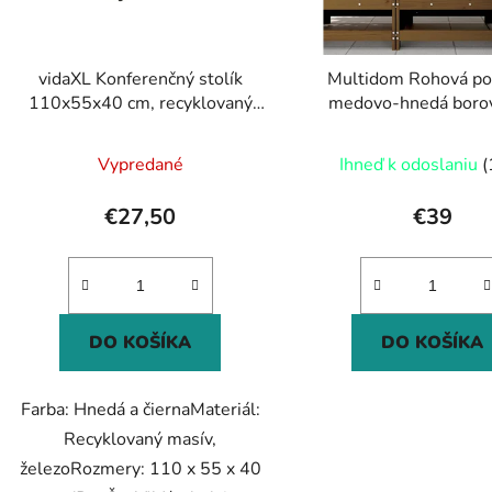
r
o
d
vidaXL Konferenčný stolík
Multidom Rohová p
u
110x55x40 cm, recyklovaný
medovo-hnedá borov
k
masív
masív
t
Vypredané
Ihneď k odoslaniu
(
o
v
€27,50
€39
DO KOŠÍKA
DO KOŠÍKA
Farba: Hnedá a čiernaMateriál:
Recyklovaný masív,
železoRozmery: 110 x 55 x 40