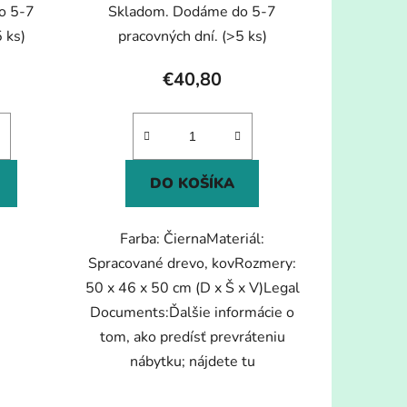
o 5-7
Skladom. Dodáme do 5-7
 ks)
pracovných dní.
(>5 ks)
€40,80
DO KOŠÍKA
Farba: ČiernaMateriál:
Spracované drevo, kovRozmery:
50 x 46 x 50 cm (D x Š x V)Legal
Documents:Ďalšie informácie o
tom, ako predísť prevráteniu
nábytku; nájdete tu