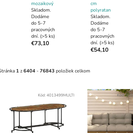
mozaikový
cm
Skladom.
polyratan
Dodáme
Skladom.
do 5-7
Dodáme
pracovných
do 5-7
dní.
(>5 ks)
pracovných
€73,10
dní.
(>5 ks)
€54,10
Stránka
1
z
6404
-
76843
položiek celkom
V
ý
Kód:
4013499MULTI
Kód:
825
p
s
p