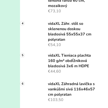
tehlová farba 60 cm,
mozaikový
€73,10
vidaXL Záhr. stôl so
sklenenou doskou
bledosivá 55x55x37 cm
polyratan
€54,10
vidaXL Tieniaca plachta
160 g/m² obdĺžniková
bledosivá 3x6 m HDPE
€44,60
vidaXL Záhradná lavička s
vankúšmi sivá 116x46x57
cm polyratan
€103,50