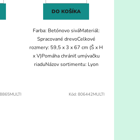
DO KOŠÍKA
Farba: Betónovo siváMateriál:
Spracované drevoCelkové
rozmery: 59,5 x 3 x 67 cm (Š x H
x V)Pomáha chrániť umývačku
riaduNázov sortimentu: Lyon
8865MULTI
Kód:
806442MULTI