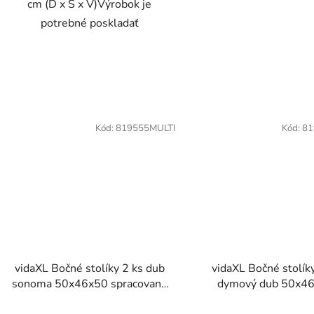
cm (D x Š x V)Výrobok je
potrebné poskladať
Kód:
819555MULTI
Kód:
81
vidaXL Bočné stolíky 2 ks dub
vidaXL Bočné stolík
sonoma 50x46x50 spracované
dymový dub 50x4
drevo
spracované dre