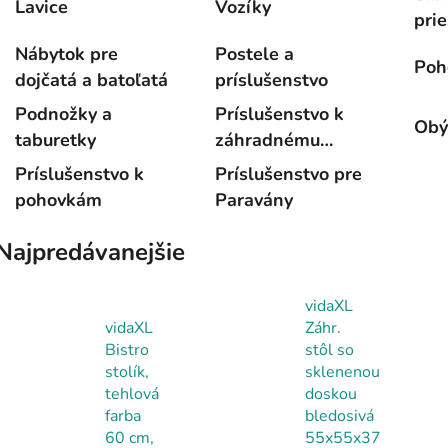
Lavice
Vozíky
prie
Nábytok pre
Postele a
Poh
dojčatá a batoľatá
príslušenstvo
Podnožky a
Príslušenstvo k
Obý
taburetky
záhradnému
nábytku
Príslušenstvo k
Príslušenstvo pre
pohovkám
Paravány
Najpredávanejšie
vidaXL
vidaXL
Záhr.
Bistro
stôl so
stolík,
sklenenou
tehlová
doskou
farba
bledosivá
60 cm,
55x55x37