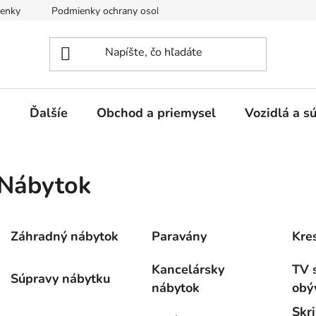
enky
Podmienky ochrany osobných údajov
e
Ďalšíe
Obchod a priemysel
Vozidlá a s
Nábytok
Záhradný nábytok
Paravány
Kres
Kancelársky
TV s
Súpravy nábytku
nábytok
obý
Skr