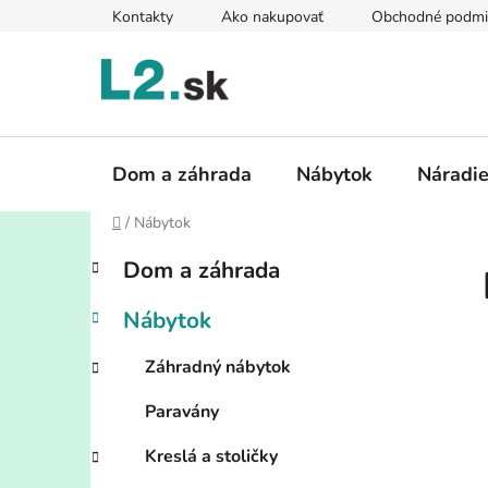
Prejsť
Kontakty
Ako nakupovať
Obchodné podmi
na
obsah
Dom a záhrada
Nábytok
Náradi
Domov
/
Nábytok
B
K
Preskočiť
Dom a záhrada
a
kategórie
o
t
č
Nábytok
e
n
g
ý
Záhradný nábytok
ó
p
r
Paravány
i
a
e
n
Kreslá a stoličky
e