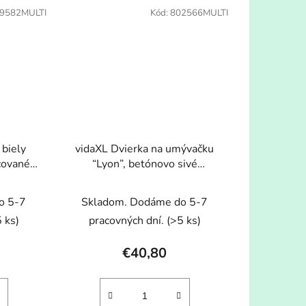
9582MULTI
Kód:
802566MULTI
 biely
vidaXL Dvierka na umývačku
cované
“Lyon”, betónovo sivé
59,5x3x67cm
o 5-7
Skladom. Dodáme do 5-7
 ks)
pracovných dní.
(>5 ks)
€40,80