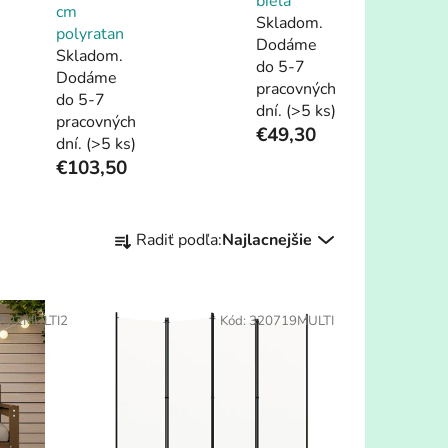
biela
cm
Skladom.
polyratan
Dodáme
Skladom.
do 5-7
Dodáme
pracovných
do 5-7
dní.
(>5 ks)
pracovných
€49,30
dní.
(>5 ks)
€103,50
R
Radiť podľa:
Najlacnejšie
a
d
e
502MULTI2
Kód:
320719MULTI
n
i
e
p
r