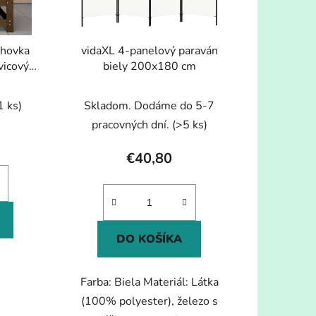
o
d
u
ohovka
vidaXL 4-panelový paraván
k
icový
biely 200x180 cm
t
o
1 ks)
Skladom. Dodáme do 5-7
v
pracovných dní.
(>5 ks)
€40,80
DO KOŠÍKA
Farba: Biela Materiál: Látka
(100% polyester), železo s