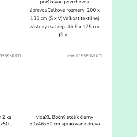
práškovou povrchovou
úpravouCelkové rozmery: 200 x
180 cm (Š x V)Veľkosť textilnej
zásteny (každej): 46,5 x 175 cm
(Š x...
9559MULTI
Kód:
819550MULTI
y 2 ks
vidaXL Bočný stolík čierny
6x50
50x46x50 cm spracované drevo
vo