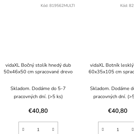
Kód:
819562MULTI
Kód:
82
vidaXL Bočný stolík hnedý dub
vidaXL Botník lesklý
50x46x50 cm spracované drevo
60x35x105 cm spra
drevo
Skladom. Dodáme do 5-7
Skladom. Dodáme d
pracovných dní.
(>5 ks)
pracovných dní.
(>5
€40,80
€40,80