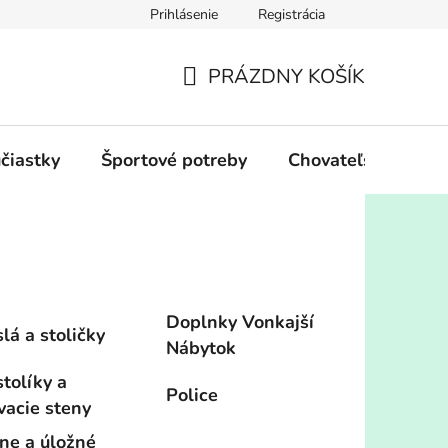
Prihlásenie
Registrácia
PRÁZDNY KOŠÍK
NÁKUPNÝ
KOŠÍK
účiastky
Športové potreby
Chovateľské potre
Doplnky Vonkajší
lá a stoličky
Nábytok
tolíky a
Police
vacie steny
ine a úložné