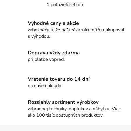
1
položiek celkom
O
v
l
Výhodné ceny a akcie
á
zabezpečujú, že naši zákazníci môžu nakupovať
d
s výhodou.
a
c
i
Doprava vždy zdarma
e
pri platbe vopred.
p
r
v
Vrátenie tovaru do 14 dní
k
na naše náklady
y
v
Rozsiahly sortiment výrobkov
ý
záhradnej techniky, doplnkov a nábytku. Viac
p
ako 100 tisíc dostupných produktov.
i
s
Z
u