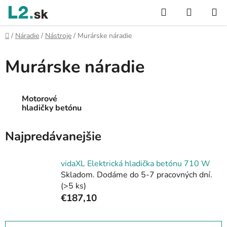
Prejsť
Hľadať
NÁKUP
na
KOŠÍK
obsah
Domov
/
Náradie
/
Nástroje
/
Murárske náradie
Murárske náradie
Motorové
hladičky betónu
Najpredávanejšie
vidaXL Elektrická hladička betónu 710 W
Skladom. Dodáme do 5-7 pracovných dní.
(>5 ks)
€187,10
R