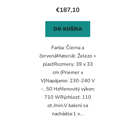
o
€187,10
v
DO KOŠÍKA
Farba: Čierna a
červenáMateriál: Železo +
plastRozmery: 39 x 33
cm (Priemer x
V)Napájanie: 230-240 V
~, 50 HzMenovitý výkon:
710 WRýchlosť: 110
ot./min.V balení sa
nachádza:1 x...