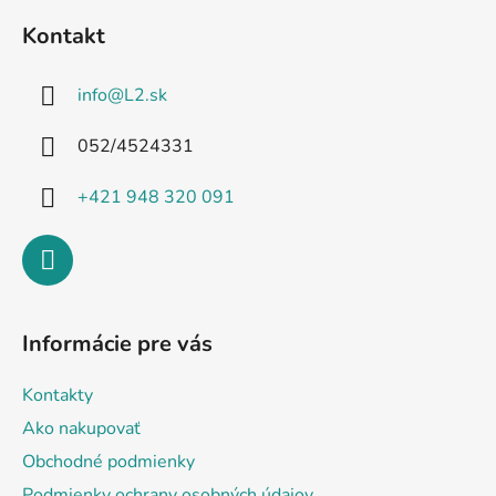
á
Kontakt
p
ä
info
@
L2.sk
t
i
052/4524331
e
+421 948 320 091
Informácie pre vás
Kontakty
Ako nakupovať
Obchodné podmienky
Podmienky ochrany osobných údajov