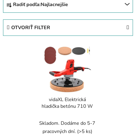
Radiť podľa:
Najlacnejšie
a
d
e
OTVORIŤ FILTER
n
i
V
e
ý
p
p
r
i
o
s
d
p
u
r
k
vidaXL Elektrická
o
t
hladička betónu 710 W
d
o
u
v
Skladom. Dodáme do 5-7
k
t
pracovných dní.
(>5 ks)