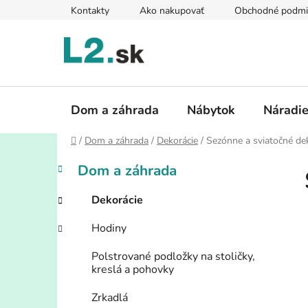
Prejsť
Kontakty
Ako nakupovať
Obchodné podmi
na
obsah
Dom a záhrada
Nábytok
Náradi
Domov
/
Dom a záhrada
/
Dekorácie
/
Sezónne a sviatočné de
B
K
Preskočiť
Dom a záhrada
a
kategórie
o
t
č
Dekorácie
e
n
g
Hodiny
ý
ó
p
r
Polstrované podložky na stoličky,
i
a
kreslá a pohovky
e
n
Zrkadlá
e