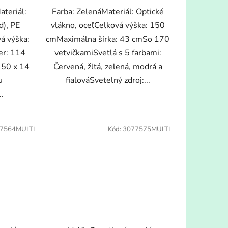
ateriál:
Farba: ZelenáMateriál: Optické
d), PE
vlákno, oceľCelková výška: 150
vá výška:
cmMaximálna šírka: 43 cmSo 170
er: 114
vetvičkamiSvetlá s 5 farbami:
 50 x 14
Červená, žltá, zelená, modrá a
u
fialováSvetelný zdroj:...
..
7564MULTI
Kód:
3077575MULTI