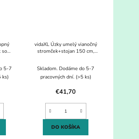
opný
vidaXL Úzky umelý vianočný
 so
stromček+stojan 150 cm,
180 cm
optické vlákno
o 5-7
Skladom. Dodáme do 5-7
 ks)
pracovných dní.
(>5 ks)
€41,70
DO KOŠÍKA