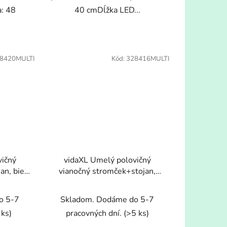
: 48
40 cmDĺžka LED...
8420MULTI
Kód:
328416MULTI
vičný
vidaXL Umelý polovičný
an, biely
vianočný stromček+stojan,
zelený 240 cm, PVC
o 5-7
Skladom. Dodáme do 5-7
 ks)
pracovných dní.
(>5 ks)