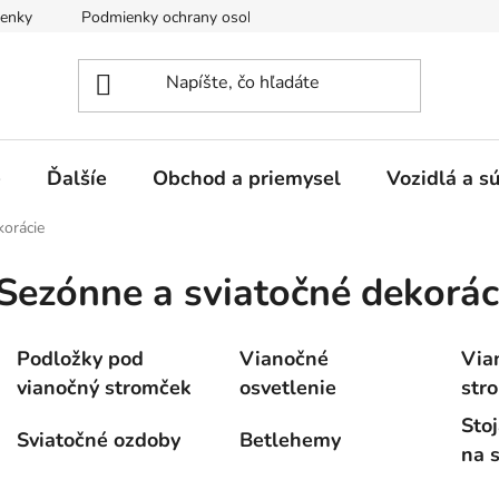
enky
Podmienky ochrany osobných údajov
e
Ďalšíe
Obchod a priemysel
Vozidlá a s
korácie
Sezónne a sviatočné dekorác
Podložky pod
Vianočné
Via
vianočný stromček
osvetlenie
str
Stoj
Sviatočné ozdoby
Betlehemy
na 
ozd