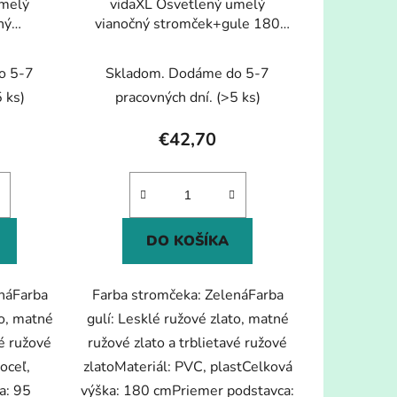
umelý
vidaXL Osvetlený umelý
ný
vianočný stromček+gule 180
ý 150 cm
cm, 564 vetvičiek
o 5-7
Skladom. Dodáme do 5-7
 ks)
pracovných dní.
(>5 ks)
€42,70
DO KOŠÍKA
náFarba
Farba stromčeka: ZelenáFarba
to, matné
gulí: Lesklé ružové zlato, matné
vé ružové
ružové zlato a trblietavé ružové
oceľ,
zlatoMateriál: PVC, plastCelková
a: 95
výška: 180 cmPriemer podstavca: