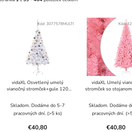
V
ý
Kód:
3077578MULTI
Kód:
32
p
s
p
r
o
d
vidaXL Osvetlený umelý
vidaXL Umelý vian
u
vianočný stromček+gule 120
stromček so stojanom
k
cm, 230 vetvičiek
210 cm, PVC
t
Skladom. Dodáme do 5-7
Skladom. Dodáme d
o
pracovných dní.
(>5 ks)
pracovných dní.
(>5
v
€40,80
€40,80