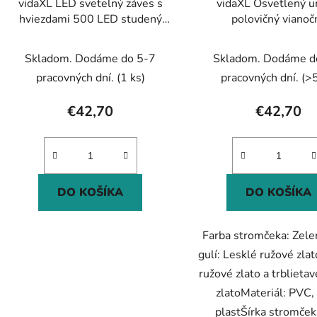
vidaXL LED svetelný záves s
vidaXL Osvetlený 
hviezdami 500 LED studený
polovičný vianoč
biely 8 funkcií
stromček+gule, zelen
Skladom. Dodáme do 5-7
Skladom. Dodáme d
pracovných dní.
(1 ks)
pracovných dní.
(>5
€42,70
€42,70
DO KOŠÍKA
DO KOŠÍKA
Farba stromčeka: Zele
gulí: Lesklé ružové zla
ružové zlato a trblieta
zlatoMateriál: PVC, 
plastŠírka stromček