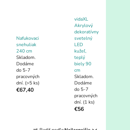
vidaXL
Akrylový
dekoratívny
Nafukovaci
svetelný
snehuliak
LED
240 cm
kužeľ,
Skladom.
teplý
Dodáme
biely 90
do 5-7
cm
pracovných
Skladom.
dní.
(>5 ks)
Dodáme
€67,40
do 5-7
pracovných
dní.
(1 ks)
€56
R
Radiť podľa:
Najlacnejšie