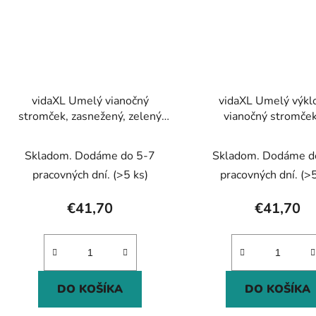
vidaXL Umelý vianočný
vidaXL Umelý výkl
stromček, zasnežený, zelený
vianočný stromček
150 cm, PVC
snehovými vločkami 
Skladom. Dodáme do 5-7
Skladom. Dodáme d
pracovných dní.
(>5 ks)
pracovných dní.
(>5
€41,70
€41,70
DO KOŠÍKA
DO KOŠÍKA