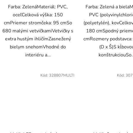
Farba: ZelenáMateriál: PVC,
Farba: Zelená a bielaM
oceľCelková výška: 150
PVC (polyvinylchlori
cmPriemer stromčeka: 95 cmSo
(polyetylén), kovCelko
680 malými vetvičkamiVetvičky s
180 cmSpodný priem
extra hustým ihličímZasnežený
cmRozmery podstavca:
bielym snehomVhodné do
(D x Š)S kĺbovo
interiéru a...
konštrukciouSo.
Kód:
328807MULTI
Kód:
307