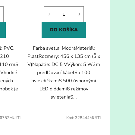
DO KOŠÍKA
l: PVC,
Farba svetla: ModráMateriál:
 210
PlastRozmery: 456 x 135 cm (Š x
 110 cmS
V)Napätie: DC 5 VVýkon: 5 W3m
iVhodné
predlžovací kábelSo 100
šených
hviezdičkamiS 500 úspornými
ýrobok je
LED diódami8 režimov
svieteniaS...
6757MULTI
Kód:
328444MULTI