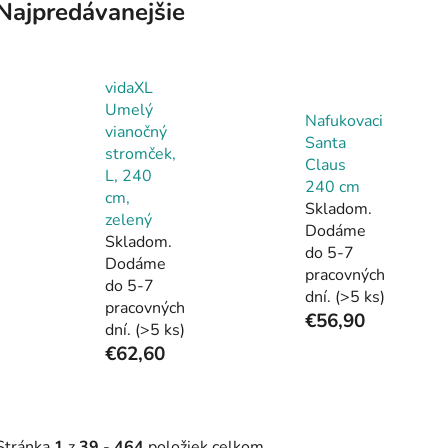
Najpredávanejšie
vidaXL
Umelý
Nafukovaci
vianočný
Santa
stromček,
Claus
L, 240
240 cm
cm,
Skladom.
zelený
Dodáme
Skladom.
do 5-7
Dodáme
pracovných
do 5-7
dní.
(>5 ks)
pracovných
€56,90
dní.
(>5 ks)
€62,60
Stránka
1
z
39
-
464
položiek celkom