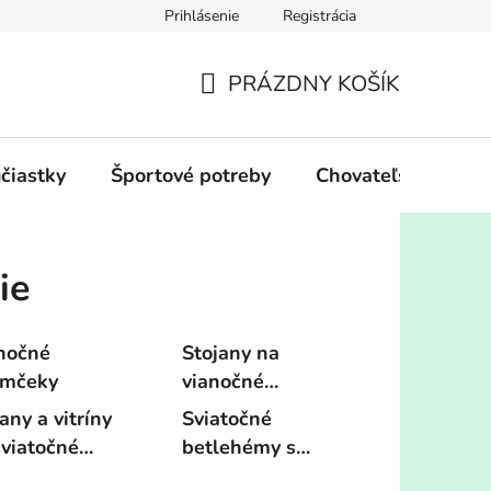
Prihlásenie
Registrácia
PRÁZDNY KOŠÍK
NÁKUPNÝ
KOŠÍK
účiastky
Športové potreby
Chovateľské potre
ie
nočné
Stojany na
omčeky
vianočné
stromčeky
any a vitríny
Sviatočné
sviatočné
betlehémy s
oby
doplnkami