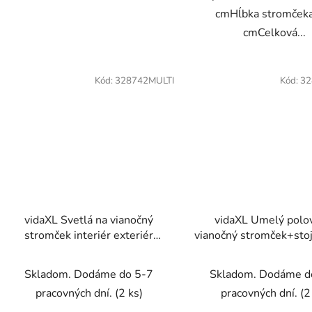
cmHĺbka stromčeka
cmCelková...
Kód:
328742MULTI
Kód:
32
vidaXL Svetlá na vianočný
vidaXL Umelý polo
stromček interiér exteriér
vianočný stromček+stoj
576LED modré 3,6m
210 cm, PVC
Skladom. Dodáme do 5-7
Skladom. Dodáme d
pracovných dní.
(2 ks)
pracovných dní.
(2