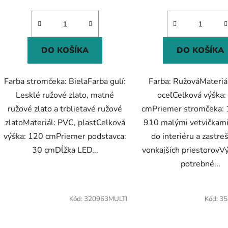
DO KOŠÍKA
DO KOŠÍKA
Farba stromčeka: BielaFarba gulí:
Farba: RužováMateriá
Lesklé ružové zlato, matné
oceľCelková výška:
ružové zlato a trblietavé ružové
cmPriemer stromčeka:
zlatoMateriál: PVC, plastCelková
910 malými vetvičkam
výška: 120 cmPriemer podstavca:
do interiéru a zastre
30 cmDĺžka LED...
vonkajších priestorovV
potrebné...
Kód:
320963MULTI
Kód:
35