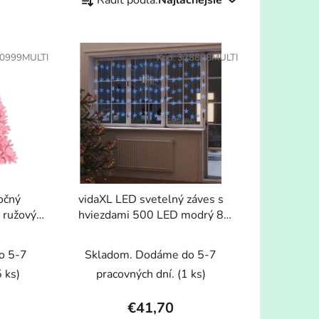
a
d
e
0999MULTI
Kód:
328808MULTI
n
i
e
p
r
o
d
u
očný
vidaXL LED svetelný záves s
k
 ružový
hviezdami 500 LED modrý 8
t
funkcií
o
o 5-7
Skladom. Dodáme do 5-7
v
 ks)
pracovných dní.
(1 ks)
€41,70