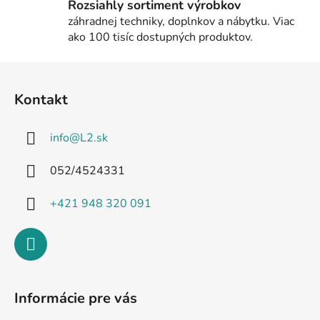
Rozsiahly sortiment výrobkov
záhradnej techniky, doplnkov a nábytku. Viac
ako 100 tisíc dostupných produktov.
Z
á
Kontakt
p
ä
info
@
L2.sk
t
i
052/4524331
e
+421 948 320 091
Informácie pre vás