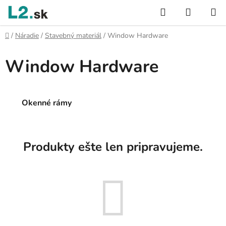
Prejsť
Hľadať
NÁKUP
na
KOŠÍK
obsah
Domov
/
Náradie
/
Stavebný materiál
/
Window Hardware
Window Hardware
Okenné rámy
Produkty ešte len pripravujeme.