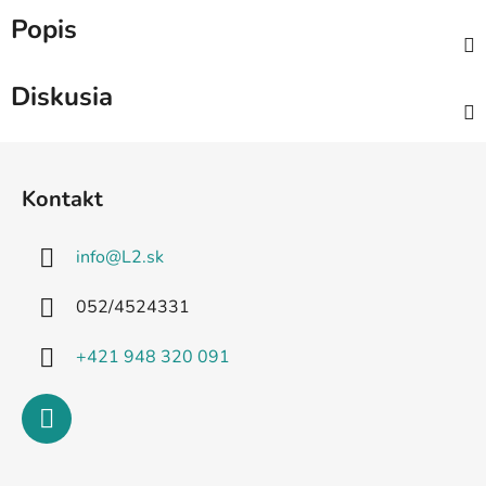
Popis
Diskusia
Z
á
Kontakt
p
ä
info
@
L2.sk
t
i
052/4524331
e
+421 948 320 091