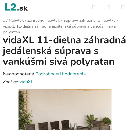
Prejsť
Hľadať
NÁKUP
na
KOŠÍK
obsah
Domov
/
Nábytok
/
Záhradný nábytok
/
Súpravy záhradného nábytku
/
vidaXL 11-dielna záhradná jedálenská súprava s vankúšmi sivá
polyratan
vidaXL 11-dielna záhradná
jedálenská súprava s
vankúšmi sivá polyratan
Priemerné
Neohodnotené
Podrobnosti hodnotenia
hodnotenie
Značka:
vidaXL
produktu
je
0,0
z
5
hviezdičiek.