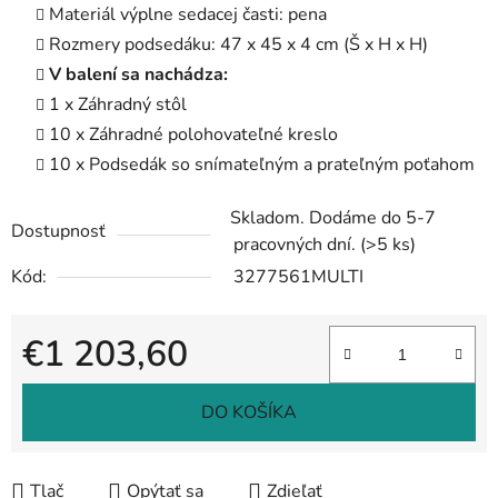
Materiál výplne sedacej časti: pena
Rozmery podsedáku: 47 x 45 x 4 cm (Š x H x H)
V balení sa nachádza:
1 x Záhradný stôl
10 x Záhradné polohovateľné kreslo
10 x Podsedák so snímateľným a prateľným poťahom
Skladom. Dodáme do 5-7
Dostupnosť
pracovných dní.
(>5 ks)
Kód:
3277561MULTI
€1 203,60
Jednotková cena:
DO KOŠÍKA
Tlač
Opýtať sa
Zdieľať