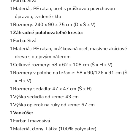
Farba: Sivá
Materiál: PE ratan, oceľ s práškovou povrchovou
úpravou, tvrdené sklo
Rozmery: 240 x 90 x 75 cm (D x Š x V)
Záhradné polohovateľné kreslo:
Farba: Sivá
Materiál: PE ratan, práškovaná oceľ, masívne akáciové
drevo s olejovým náterom
Celkové rozmery: 58 x 62 x 108 cm (Š x H x V)
Rozmery v polohe na ležanie: 58 x 90/126 x 91 cm (Š
x H x V)
Rozmery sedadla: 47 x 47 cm (Š x H)
Výška sedadla od zeme: 43 cm
Výška opierok na ruky od zeme: 67 cm
Vankúše:
Farba: Tmavosivá
Materiál clony: Látka (100% polyester)