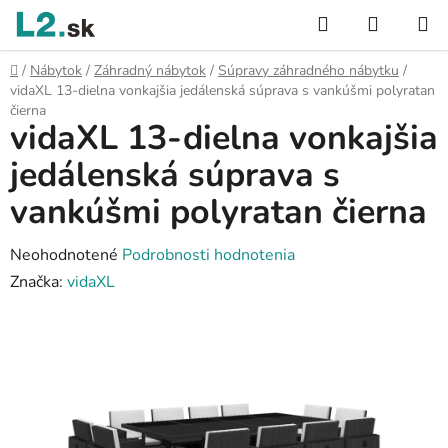
Prejsť
Hľadať
NÁKUP
na
KOŠÍK
obsah
Domov
/
Nábytok
/
Záhradný nábytok
/
Súpravy záhradného nábytku
/
vidaXL 13-dielna vonkajšia jedálenská súprava s vankúšmi polyratan
čierna
vidaXL 13-dielna vonkajšia
jedálenská súprava s
vankúšmi polyratan čierna
Priemerné
Neohodnotené
Podrobnosti hodnotenia
hodnotenie
Značka:
vidaXL
produktu
je
0,0
z
5
hviezdičiek.