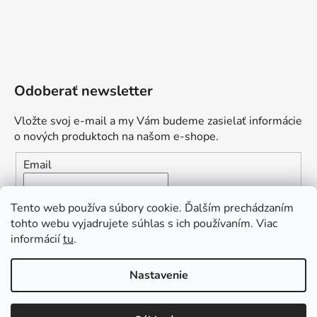
Odoberať newsletter
Vložte svoj e-mail a my Vám budeme zasielať informácie
o nových produktoch na našom e-shope.
Email
Vložením e-mailu súhlasíte s
podmienkami ochrany
Tento web používa súbory cookie. Ďalším prechádzaním
osobných údajov
tohto webu vyjadrujete súhlas s ich používaním. Viac
informácií
tu
.
PRIHLÁSIŤ SA
„Odpovedám okamžite. S čím vám
Nastavenie
môžem pomôcť?“
Obľúbená ponuka
: Zaplaťte vopred a získajte