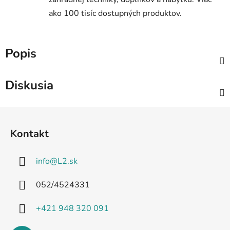
ako 100 tisíc dostupných produktov.
Popis
Diskusia
Z
á
Kontakt
p
ä
info
@
L2.sk
t
i
052/4524331
e
+421 948 320 091