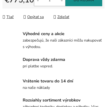
DO KOŠÍKA
Jednotková cena:
Tlač
Opýtať sa
Zdieľať
Výhodné ceny a akcie
zabezpečujú, že naši zákazníci môžu nakupovať
s výhodou.
Doprava vždy zdarma
pri platbe vopred.
Vrátenie tovaru do 14 dní
na naše náklady
Rozsiahly sortiment výrobkov
záhradnej techniky, doplnkov a nábytku. Viac