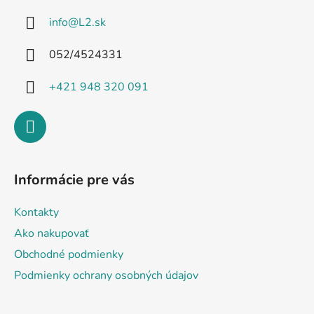
ä
info
@
L2.sk
t
i
052/4524331
e
+421 948 320 091
Informácie pre vás
Kontakty
Ako nakupovať
Obchodné podmienky
Podmienky ochrany osobných údajov