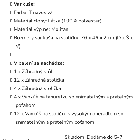
Vankúše:
Farba: Tmavosivá
Materiál clony: Látka (100% polyester)
Materiál výplne: Molitan
Rozmery vankúša na stoličku: 76 x 46 x 2 cm (D x Š x
V)
V balení sa nachádza:
1 x Záhradný stôl
12 x Záhradná stolička
4 x Záhradná stolička
4 x Vankúš na taburetku so snímateľným a prateľným
poťahom
12 x Vankúš na stoličku s vysokým operadlom so
snímateľným a prateľným poťahom
Skladom. Dodáme do 5-7