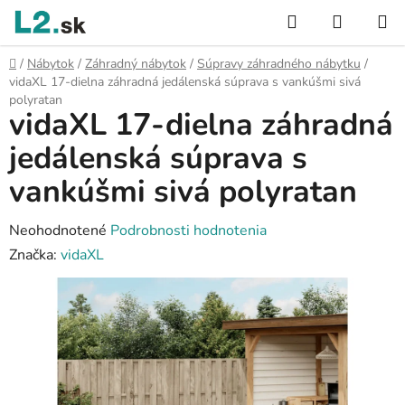
Prejsť
Hľadať
NÁKUP
na
KOŠÍK
obsah
Domov
/
Nábytok
/
Záhradný nábytok
/
Súpravy záhradného nábytku
/
vidaXL 17-dielna záhradná jedálenská súprava s vankúšmi sivá
polyratan
vidaXL 17-dielna záhradná
jedálenská súprava s
vankúšmi sivá polyratan
Priemerné
Neohodnotené
Podrobnosti hodnotenia
hodnotenie
Značka:
vidaXL
produktu
je
0,0
z
5
hviezdičiek.