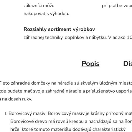
zákazníci môžu
pri platbe vop
nakupovať s výhodou.
Rozsiahly sortiment výrobkov
záhradnej techniky, doplnkov a nábytku. Viac ako 1
Popis
Di
Tieto záhradné domčeky na náradie sú skvelým úložným miest
kde budete mať svoje záhradné náradie a príslušenstvo uspori
a na dosah ruky.
Borovicový masív: Borovicový masív je krásny prírodný mat
Borovicové drevo má rovnú kresbu a nachádzajú sa na ňo
hrče, ktoré tomuto materiálu dodávajú charakteristický