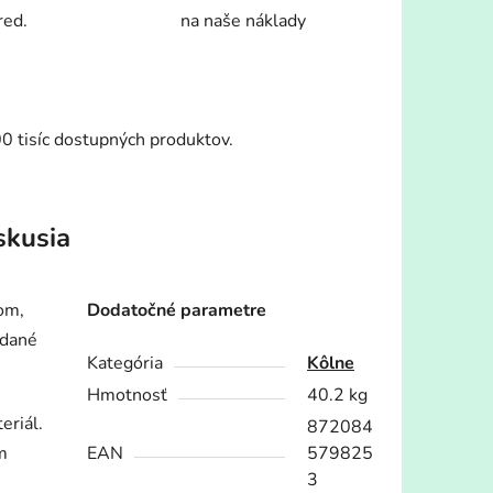
red.
na naše náklady
00 tisíc dostupných produktov.
skusia
om,
Dodatočné parametre
adané
Kategória
Kôlne
Hmotnosť
40.2 kg
eriál.
872084
m
EAN
579825
3