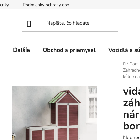
enky
Podmienky ochrany osobných údajov
e
Ďalšíe
Obchod a priemysel
Vozidlá a s
Domov
/
Dom 
Záhradné
kôlne na
vid
záh
nár
bor
Prieme
Neohod