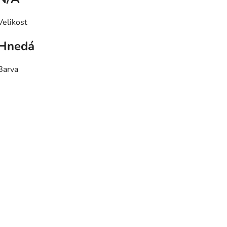
Velikost
Hnedá
Barva