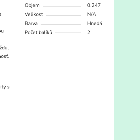
Objem
0.247
e
Velikost
N/A
Barva
Hnedá
ou
Počet balíků
2
žďu,
nosť.
itý s