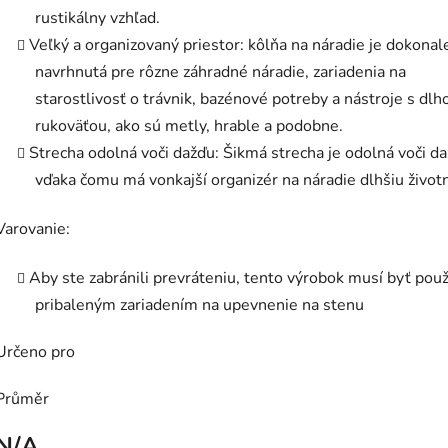
rustikálny vzhľad.
Veľký a organizovaný priestor: kôlňa na náradie je dokonal
navrhnutá pre rôzne záhradné náradie, zariadenia na
starostlivosť o trávnik, bazénové potreby a nástroje s dlh
rukoväťou, ako sú metly, hrable a podobne.
Strecha odolná voči dažďu: Šikmá strecha je odolná voči da
vďaka čomu má vonkajší organizér na náradie dlhšiu život
Varovanie:
Aby ste zabránili prevráteniu, tento výrobok musí byť použ
pribaleným zariadením na upevnenie na stenu
Určeno pro
Průměr
N/A