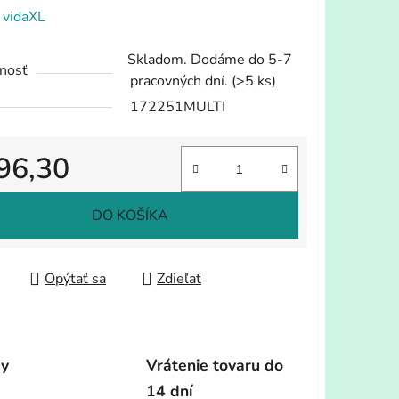
enie
:
vidaXL
tu
Skladom. Dodáme do 5-7
nosť
pracovných dní.
(>5 ks)
172251MULTI
96,30
iek.
tková cena:
DO KOŠÍKA
Opýtať sa
Zdieľať
dy
Vrátenie tovaru do
14 dní