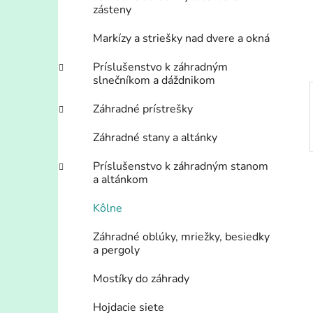
n
zásteny
e
l
Markízy a striešky nad dvere a okná
Príslušenstvo k záhradným
slnečníkom a dáždnikom
Záhradné prístrešky
Záhradné stany a altánky
Príslušenstvo k záhradným stanom
a altánkom
Kôlne
Záhradné oblúky, mriežky, besiedky
a pergoly
Mostíky do záhrady
Hojdacie siete