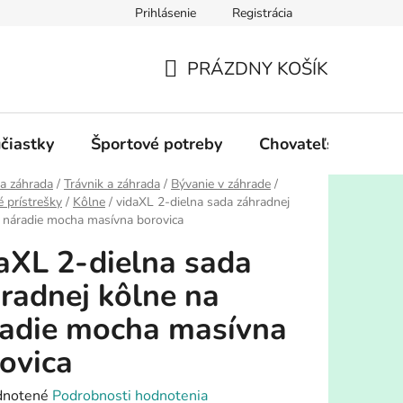
Prihlásenie
Registrácia
PRÁZDNY KOŠÍK
NÁKUPNÝ
KOŠÍK
účiastky
Športové potreby
Chovateľské potre
a záhrada
/
Trávnik a záhrada
/
Bývanie v záhrade
/
 prístrešky
/
Kôlne
/
vidaXL 2-dielna sada záhradnej
 náradie mocha masívna borovica
aXL 2-dielna sada
radnej kôlne na
adie mocha masívna
ovica
rné
notené
Podrobnosti hodnotenia