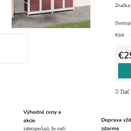
hodnot
Značka
produk
je
Dostup
0,0
Kód:
z
5
€2
hviezdič
Jedno
Tlač
Výhodné ceny a
Doprava vž
akcie
zdarma
zabezpečujú, že naši