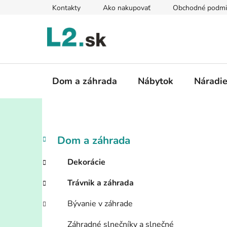
Prejsť
Kontakty
Ako nakupovať
Obchodné podmi
na
obsah
Dom a záhrada
Nábytok
Náradi
B
K
Preskočiť
Dom a záhrada
a
kategórie
o
t
č
Dekorácie
e
n
g
Trávnik a záhrada
ý
ó
p
r
Bývanie v záhrade
i
a
e
Záhradné slnečníky a slnečné