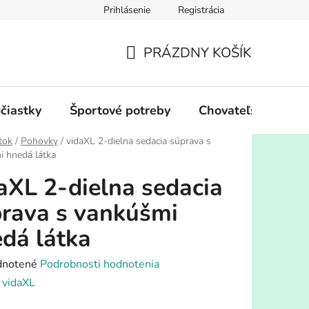
Prihlásenie
Registrácia
PRÁZDNY KOŠÍK
NÁKUPNÝ
KOŠÍK
účiastky
Športové potreby
Chovateľské potre
tok
/
Pohovky
/
vidaXL 2-dielna sedacia súprava s
 hnedá látka
aXL 2-dielna sedacia
rava s vankúšmi
dá látka
rné
notené
Podrobnosti hodnotenia
enie
:
vidaXL
tu