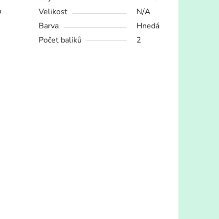
o
Velikost
N/A
Barva
Hnedá
Počet balíků
2