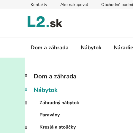
Prejsť
Kontakty
Ako nakupovať
Obchodné podmi
na
obsah
Dom a záhrada
Nábytok
Náradi
B
K
Preskočiť
Dom a záhrada
a
kategórie
o
t
č
Nábytok
e
n
g
ý
Záhradný nábytok
ó
p
r
Paravány
i
a
e
n
Kreslá a stoličky