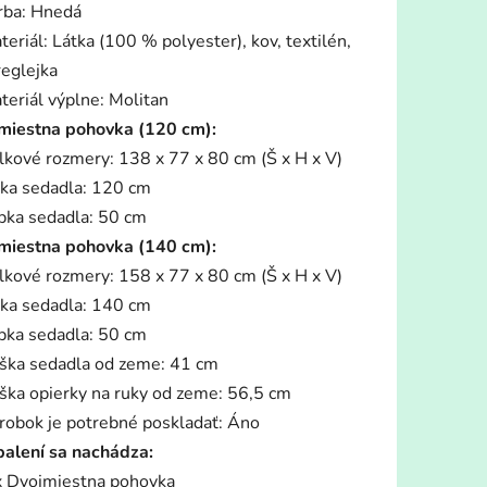
rba: Hnedá
teriál: Látka (100 % polyester), kov, textilén,
reglejka
teriál výplne: Molitan
miestna pohovka (120 cm):
iek.
lkové rozmery: 138 x 77 x 80 cm (Š x H x V)
rka sedadla: 120 cm
bka sedadla: 50 cm
miestna pohovka (140 cm):
lkové rozmery: 158 x 77 x 80 cm (Š x H x V)
rka sedadla: 140 cm
bka sedadla: 50 cm
ška sedadla od zeme: 41 cm
ška opierky na ruky od zeme: 56,5 cm
robok je potrebné poskladať: Áno
balení sa nachádza:
x Dvojmiestna pohovka