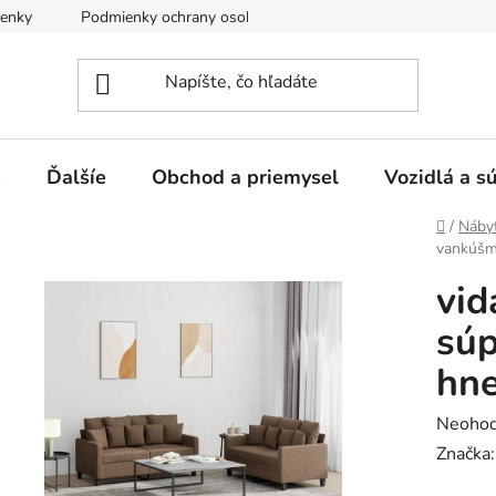
enky
Podmienky ochrany osobných údajov
e
Ďalšíe
Obchod a priemysel
Vozidlá a s
Domov
/
Náby
vankúšmi
vid
súp
hne
Prieme
Neohod
hodnot
Značka
produk