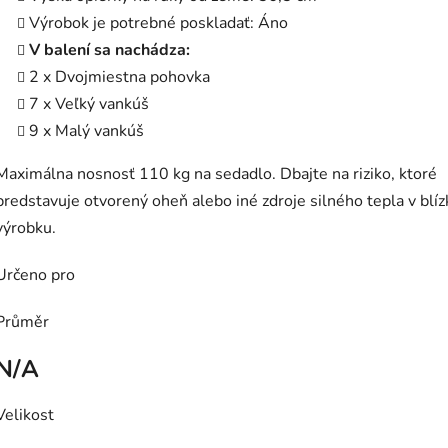
Výrobok je potrebné poskladať: Áno
V balení sa nachádza:
2 x Dvojmiestna pohovka
7 x Veľký vankúš
9 x Malý vankúš
Maximálna nosnosť 110 kg na sedadlo. Dbajte na riziko, ktoré
predstavuje otvorený oheň alebo iné zdroje silného tepla v blíz
výrobku.
Určeno pro
Průměr
N/A
Velikost