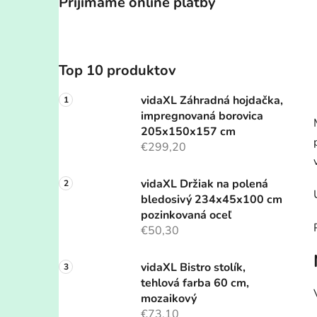
Prijímame online platby
Top 10 produktov
vidaXL Záhradná hojdačka,
impregnovaná borovica
205x150x157 cm
€299,20
vidaXL Držiak na polená
bledosivý 234x45x100 cm
pozinkovaná oceľ
€50,30
vidaXL Bistro stolík,
tehlová farba 60 cm,
mozaikový
€73,10