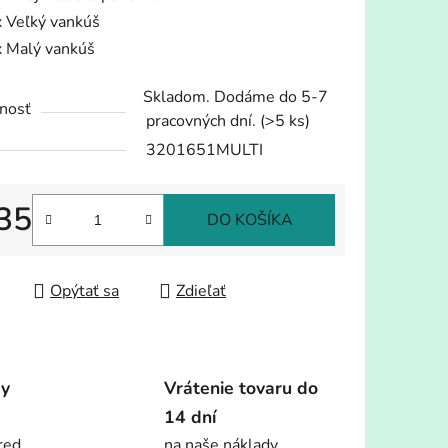
x Veľký vankúš
x Malý vankúš
Skladom. Dodáme do 5-7
nosť
pracovných dní.
(>5 ks)
3201651MULTI
35
DO KOŠÍKA
tková cena:
Opýtať sa
Zdieľať
dy
Vrátenie tovaru do
14 dní
red.
na naše náklady