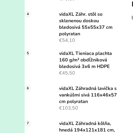
vidaXL Záhr. stôl so
sklenenou doskou
bledosivá 55x55x37 cm
polyratan
€54,10
vidaXL Tieniaca plachta
160 g/m² obdĺžniková
bledosivá 3x6 m HDPE
€45,50
vidaXL Záhradná lavička s
vankúšmi sivá 116x46x57
cm polyratan
€103,50
vidaXL Záhradná kôlňa,
hnedá 194x121x181 cm,