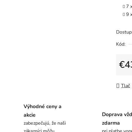
7 
9 
Dostup
Kód:
€4
Jedno
Tlač
Výhodné ceny a
Doprava vž
akcie
zdarma
zabezpečujú, že naši
zákazníci môžu
pri platbe vop