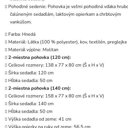
Pohodlné sedenie: Pohovka je veľmi pohodlná vďaka hrub
čalúneným sedadlám, lakťovým opierkam a chrbtovým
vankúšom.
Farba: Hnedá
Materiál: Látka (100 % polyester), kov, textilén, preglejka
Materiál výplne: Molitan
2-miestna pohovka (120 cm):
Celkové rozmery: 138 x 77 x 80 cm (Š x H x V)
Šírka sedadla: 120 cm
Hĺbka sedadla: 50 cm
2-miestna pohovka (140 cm):
Celkové rozmery: 158 x 77 x 80 cm (Š x H x V)
Šírka sedadla: 140 cm
Hĺbka sedadla: 50 cm
Výška sedadla od zeme: 41 cm
Výška opierky na ruky od zeme: 56,5 cm