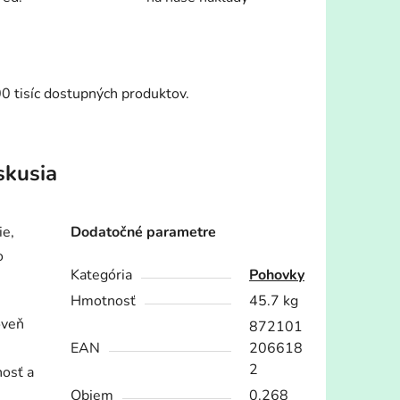
00 tisíc dostupných produktov.
skusia
ie,
Dodatočné parametre
o
Kategória
Pohovky
Hmotnosť
45.7 kg
oveň
872101
EAN
206618
2
nosť a
Objem
0.268