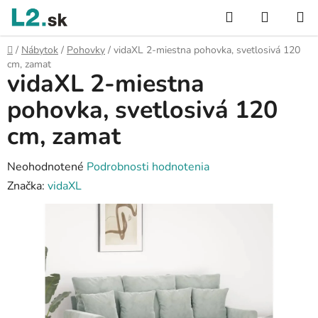
Prejsť
Hľadať
NÁKUP
na
KOŠÍK
obsah
Domov
/
Nábytok
/
Pohovky
/
vidaXL 2-miestna pohovka, svetlosivá 120
cm, zamat
vidaXL 2-miestna
pohovka, svetlosivá 120
cm, zamat
Priemerné
Neohodnotené
Podrobnosti hodnotenia
hodnotenie
Značka:
vidaXL
produktu
je
0,0
z
5
hviezdičiek.