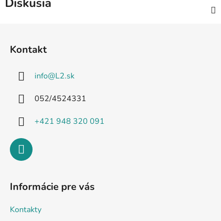
Diskusia
Z
á
Kontakt
p
ä
info
@
L2.sk
t
i
052/4524331
e
+421 948 320 091
Informácie pre vás
Kontakty