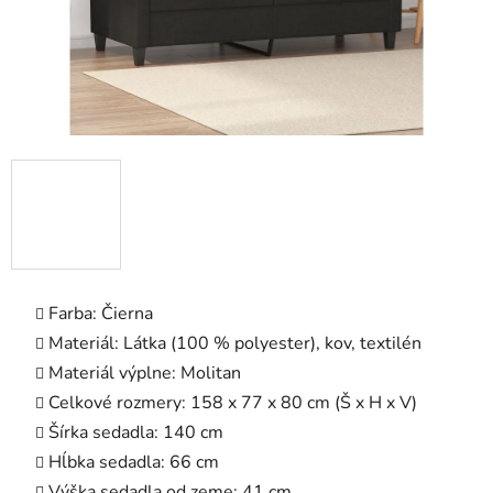
Farba: Čierna
Materiál: Látka (100 % polyester), kov, textilén
Materiál výplne: Molitan
Celkové rozmery: 158 x 77 x 80 cm (Š x H x V)
Šírka sedadla: 140 cm
Hĺbka sedadla: 66 cm
Výška sedadla od zeme: 41 cm