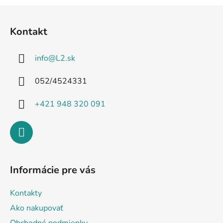
Z
á
Kontakt
p
ä
info
@
L2.sk
t
i
052/4524331
e
+421 948 320 091
Informácie pre vás
Kontakty
Ako nakupovať