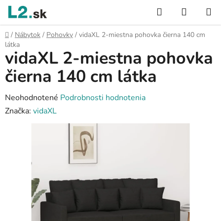
Prejsť
Hľadať
NÁKUP
na
KOŠÍK
obsah
Domov
/
Nábytok
/
Pohovky
/
vidaXL 2-miestna pohovka čierna 140 cm
látka
vidaXL 2-miestna pohovka
čierna 140 cm látka
Priemerné
Neohodnotené
Podrobnosti hodnotenia
hodnotenie
Značka:
vidaXL
produktu
je
0,0
z
5
hviezdičiek.