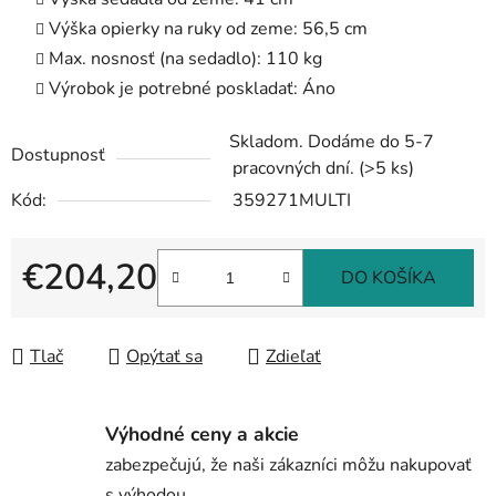
Výška opierky na ruky od zeme: 56,5 cm
Max. nosnosť (na sedadlo): 110 kg
Výrobok je potrebné poskladať: Áno
Skladom. Dodáme do 5-7
Dostupnosť
pracovných dní.
(>5 ks)
Kód:
359271MULTI
€204,20
DO KOŠÍKA
Jednotková cena:
Tlač
Opýtať sa
Zdieľať
Výhodné ceny a akcie
zabezpečujú, že naši zákazníci môžu nakupovať
s výhodou.