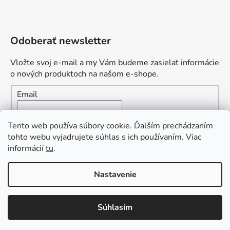
Odoberať newsletter
Vložte svoj e-mail a my Vám budeme zasielať informácie
o nových produktoch na našom e-shope.
Email
Vložením e-mailu súhlasíte s
podmienkami ochrany
Tento web používa súbory cookie. Ďalším prechádzaním
osobných údajov
tohto webu vyjadrujete súhlas s ich používaním. Viac
informácií
tu
.
PRIHLÁSIŤ SA
„Odpovedám okamžite. S čím vám
Nastavenie
môžem pomôcť?“
Obľúbená ponuka
: Zaplaťte vopred a získajte
Súhlasím
Vytvoril Shoptet Premium
dopravu zdarma!
Copyright 2026
L2.sk
. Všetky práva vyhradené.