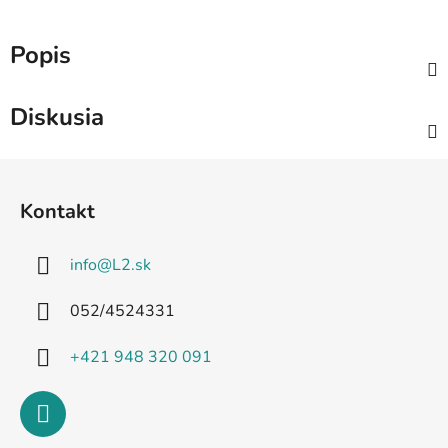
Popis
Diskusia
Z
á
Kontakt
p
ä
info
@
L2.sk
t
i
052/4524331
e
+421 948 320 091