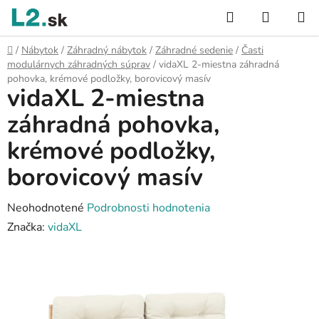
Prejsť
Hľadať
NÁKUP
na
KOŠÍK
obsah
Domov
/
Nábytok
/
Záhradný nábytok
/
Záhradné sedenie
/
Časti
modulárnych záhradných súprav
/
vidaXL 2-miestna záhradná
pohovka, krémové podložky, borovicový masív
vidaXL 2-miestna
záhradná pohovka,
krémové podložky,
borovicový masív
Priemerné
Neohodnotené
Podrobnosti hodnotenia
hodnotenie
Značka:
vidaXL
produktu
je
0,0
z