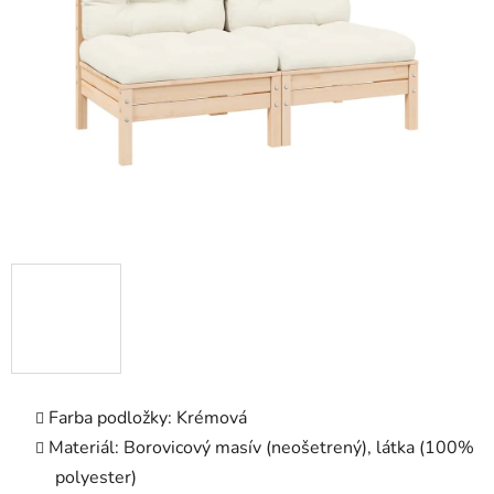
5
hviezdičiek.
Farba podložky: Krémová
Materiál: Borovicový masív (neošetrený), látka (100%
polyester)