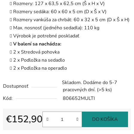
Rozmery: 127 x 63,5 x 62,5 cm (Š x H x V)
Rozmery sedáka: 60 x 60 x 5 cm (D x Š x V)
Rozmery vankúša za chrbát: 60 x 32 x 5 cm (D x Š x H)
Max. nosnosť (jedného sedadla): 110 kg
Výrobok je potrebné poskladať
V balení sa nachádza:
2 x Stredová pohovka
2 x Podložka na sedadlo
2 x Podložka na operadlo
Skladom. Dodáme do 5-7
Dostupnosť
pracovných dní.
(>5 ks)
Kód:
806652MULTI
€152,90
DO KOŠÍKA
Jednotková cena: