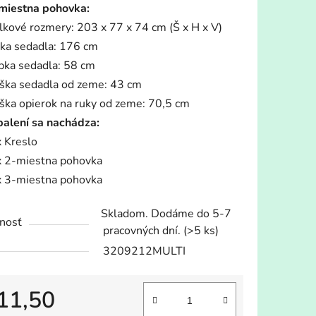
miestna pohovka:
lkové rozmery: 203 x 77 x 74 cm (Š x H x V)
rka sedadla: 176 cm
bka sedadla: 58 cm
ška sedadla od zeme: 43 cm
ška opierok na ruky od zeme: 70,5 cm
balení sa nachádza:
x Kreslo
x 2-miestna pohovka
x 3-miestna pohovka
Skladom. Dodáme do 5-7
nosť
pracovných dní.
(>5 ks)
3209212MULTI
11,50