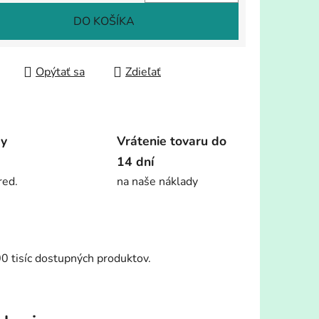
tková cena:
DO KOŠÍKA
Opýtať sa
Zdieľať
dy
Vrátenie tovaru do
14 dní
red.
na naše náklady
00 tisíc dostupných produktov.