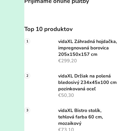
Prijímame online platby
Top 10 produktov
vidaXL Záhradná hojdačka,
impregnovaná borovica
205x150x157 cm
€299,20
vidaXL Držiak na polená
bledosivý 234x45x100 cm
pozinkovaná oceľ
€50,30
vidaXL Bistro stolík,
tehlová farba 60 cm,
mozaikový
€73,10