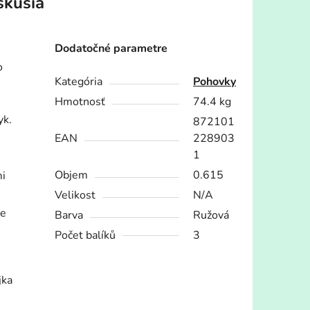
skusia
Dodatočné parametre
o
Kategória
Pohovky
Hmotnosť
74.4 kg
yk.
872101
EAN
228903
1
Objem
0.615
mi
Velikost
N/A
le
Barva
Ružová
Počet balíků
3
jka