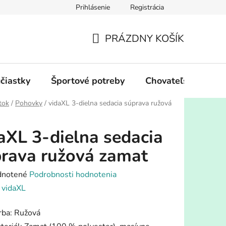
Prihlásenie
Registrácia
PRÁZDNY KOŠÍK
NÁKUPNÝ
KOŠÍK
účiastky
Športové potreby
Chovateľské potre
tok
/
Pohovky
/
vidaXL 3-dielna sedacia súprava ružová
aXL 3-dielna sedacia
rava ružová zamat
rné
notené
Podrobnosti hodnotenia
enie
:
vidaXL
tu
rba: Ružová