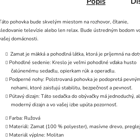
Popis
Di
Táto pohovka bude skvelým miestom na rozhovor, čítanie,
sledovanie televízie alebo len relax. Bude ústredným bodom v
vašej domácnosti.
Zamat je mäkká a pohodlná látka, ktorá je príjemná na dot
Pohodlné sedenie: Kreslo je veľmi pohodlné vďaka husto
čalúnenému sedadlu, opierkam rúk a operadlu.
Podperné nohy: Polstrovaná pohovka je podopretá pevný
nohami, ktoré zaisťujú stabilitu, bezpečnosť a pevnosť.
Pútavý dizajn: Táto sedačka do obývačky má jednoduchý, a
moderný dizajn a vo vašej izbe upúta pozornosť.
Farba: Ružová
Materiál: Zamat (100 % polyester), masívne drevo, pregle
Materiál výplne: Molitan