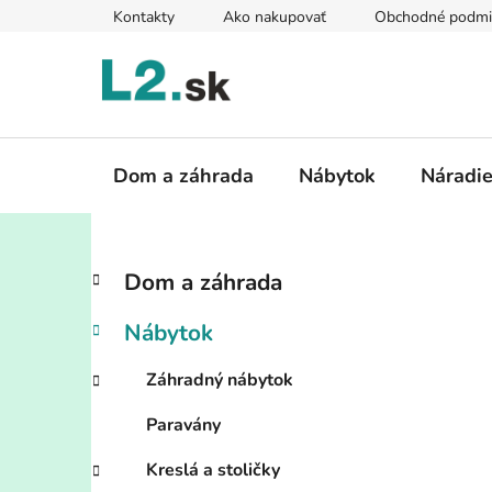
Prejsť
Kontakty
Ako nakupovať
Obchodné podmi
na
obsah
Dom a záhrada
Nábytok
Náradi
B
K
Preskočiť
Dom a záhrada
a
kategórie
o
t
č
Nábytok
e
n
g
ý
Záhradný nábytok
ó
p
r
Paravány
i
a
e
n
Kreslá a stoličky