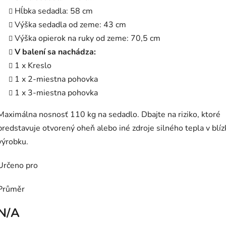
Hĺbka sedadla: 58 cm
Výška sedadla od zeme: 43 cm
Výška opierok na ruky od zeme: 70,5 cm
V balení sa nachádza:
1 x Kreslo
1 x 2-miestna pohovka
1 x 3-miestna pohovka
Maximálna nosnosť 110 kg na sedadlo. Dbajte na riziko, ktoré
predstavuje otvorený oheň alebo iné zdroje silného tepla v blíz
výrobku.
Určeno pro
Průměr
N/A