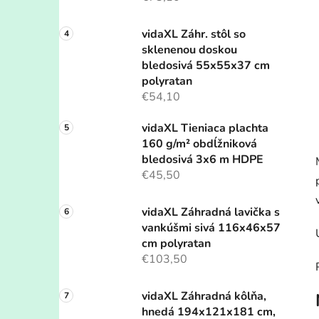
vidaXL Záhr. stôl so
sklenenou doskou
bledosivá 55x55x37 cm
polyratan
€54,10
vidaXL Tieniaca plachta
160 g/m² obdĺžniková
bledosivá 3x6 m HDPE
€45,50
vidaXL Záhradná lavička s
vankúšmi sivá 116x46x57
cm polyratan
€103,50
vidaXL Záhradná kôlňa,
hnedá 194x121x181 cm,