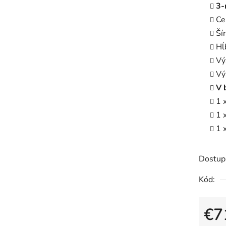
3-
Ce
Ší
Hĺ
Vý
Vý
V 
1 
1 
1 
Dostup
Kód:
€7