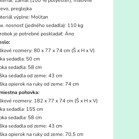
teriál: Zamat (100 % polyester), masívne
revo, preglejka
teriál výplne: Molitan
x. nosnosť (jedného sedadla): 110 kg
iek.
robok je potrebné poskladať: Áno
eslo:
lkové rozmery: 80 x 77 x 74 cm (Š x H x V)
rka sedadla: 50 cm
bka sedadla: 58 cm
ška sedadla od zeme: 43 cm
ška opierok na ruky od zeme: 74 cm
miestna pohovka:
lkové rozmery: 182 x 77 x 74 cm (Š x H x V)
rka sedadla: 155 cm
bka sedadla: 58 cm
ška sedadla od zeme: 43 cm
ška opierok na ruky od zeme: 70,5 cm