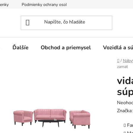
enky
Podmienky ochrany osobných údajov
e
Ďalšíe
Obchod a priemysel
Vozidlá a s
Domov
/
Náby
zamat
vid
súp
Prieme
Neohod
hodnot
Značka
produk
Fa
je