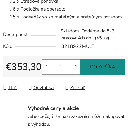
2 x Stredová pohovka
6 x Podložka na operadlo
5 x Podsedák so snímateľným a prateľným poťahom
Skladom. Dodáme do 5-7
Dostupnosť
pracovných dní.
(>5 ks)
Kód:
3218922MULTI
€353,30
DO KOŠÍKA
Jednotková cena:
Tlač
Opýtať sa
Zdieľať
Výhodné ceny a akcie
zabezpečujú, že naši zákazníci môžu nakupovať
s výhodou.