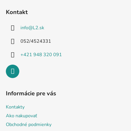
Z
á
Kontakt
p
ä
info
@
L2.sk
t
i
052/4524331
e
+421 948 320 091
Informácie pre vás
Kontakty
Ako nakupovať
Obchodné podmienky