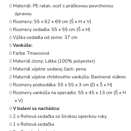
Materiál: PE ratan, oceľ s práškovou povrchovou
úpravou
Rozmery: 55 x 62 x 69 cm (Š x H x V)
Rozmery sedadla: 55 x 55 cm (Š x H)
Výška sedadla od zeme: 37 cm
Vankúše:
Farba: Tmavosivá
Materiál clony: Látka (100% polyester)
Materiál výplne sedacej časti: pena
Materiál výplne chrbtového vankúša: Bavlnené vlákno
Rozmery podsedáka: 55 x 55 x 3 cm (D x Š x H)
Rozmery vankúša na operadlo: 55 x 45 x 13 cm (Š x H
x V)
V balení sa nachádza:
2 x Rohová sedačka so širokou opierkou ruky
1 x Rohová sedačka