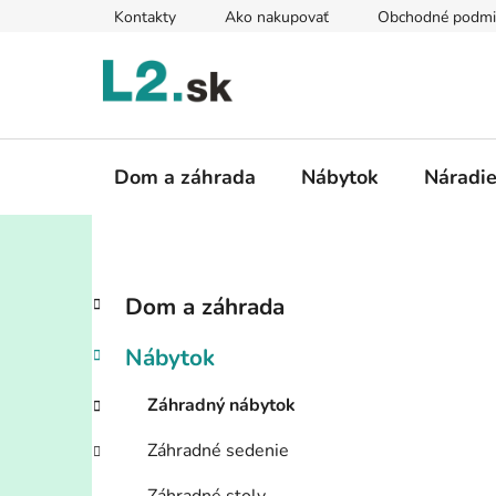
Prejsť
Kontakty
Ako nakupovať
Obchodné podmi
na
obsah
Dom a záhrada
Nábytok
Náradi
B
K
Preskočiť
Dom a záhrada
a
kategórie
o
t
č
Nábytok
e
n
g
ý
Záhradný nábytok
ó
p
r
Záhradné sedenie
i
a
e