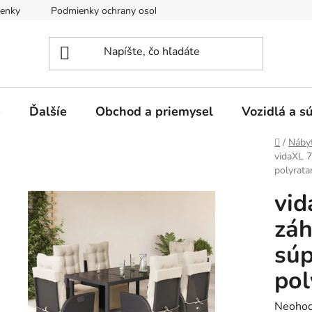
enky
Podmienky ochrany osobných údajov
e
Ďalšíe
Obchod a priemysel
Vozidlá a s
Domov
/
Náby
vidaXL 7
polyrata
vid
záh
súp
pol
Prieme
Neohod