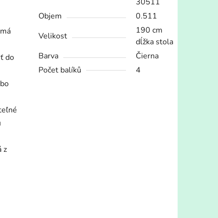
30511
Objem
0.511
190 cm
 má
Velikost
dĺžka stola
Barva
Čierna
iť do
Počet balíků
4
ubo
teľné
ú
 z