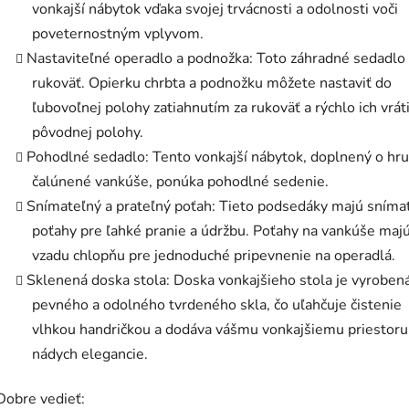
vonkajší nábytok vďaka svojej trvácnosti a odolnosti voči
poveternostným vplyvom.
Nastaviteľné operadlo a podnožka: Toto záhradné sedadlo
rukoväť. Opierku chrbta a podnožku môžete nastaviť do
ľubovoľnej polohy zatiahnutím za rukoväť a rýchlo ich vrát
pôvodnej polohy.
Pohodlné sedadlo: Tento vonkajší nábytok, doplnený o hr
čalúnené vankúše, ponúka pohodlné sedenie.
Snímateľný a prateľný poťah: Tieto podsedáky majú sníma
poťahy pre ľahké pranie a údržbu. Poťahy na vankúše maj
vzadu chlopňu pre jednoduché pripevnenie na operadlá.
Sklenená doska stola: Doska vonkajšieho stola je vyrobená
pevného a odolného tvrdeného skla, čo uľahčuje čistenie
vlhkou handričkou a dodáva vášmu vonkajšiemu priestoru
nádych elegancie.
Dobre vedieť: