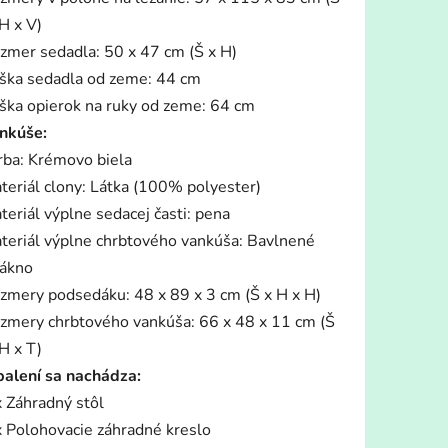
H x V)
zmer sedadla: 50 x 47 cm (Š x H)
ška sedadla od zeme: 44 cm
ška opierok na ruky od zeme: 64 cm
nkúše:
rba: Krémovo biela
teriál clony: Látka (100% polyester)
teriál výplne sedacej časti: pena
teriál výplne chrbtového vankúša: Bavlnené
lákno
zmery podsedáku: 48 x 89 x 3 cm (Š x H x H)
zmery chrbtového vankúša: 66 x 48 x 11 cm (Š
H x T)
balení sa nachádza:
x Záhradný stôl
x Polohovacie záhradné kreslo