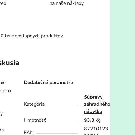
red.
na naše náklady
00 tisíc dostupných produktov.
skusia
nie
Dodatočné parametre
alebo
Súpravy
Kategória
záhradného
nábytku
ný
Hmotnosť
93.3 kg
87210123
na
EAN