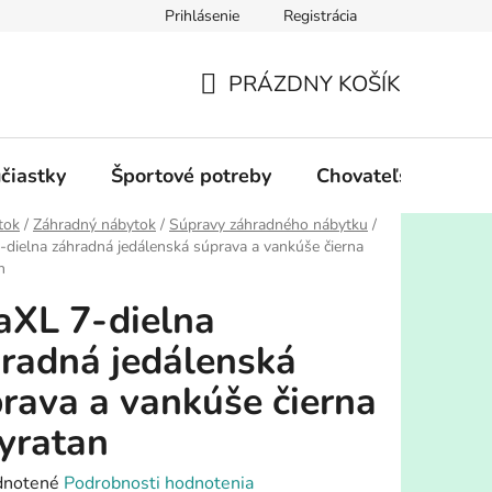
Prihlásenie
Registrácia
PRÁZDNY KOŠÍK
NÁKUPNÝ
KOŠÍK
účiastky
Športové potreby
Chovateľské potre
tok
/
Záhradný nábytok
/
Súpravy záhradného nábytku
/
-dielna záhradná jedálenská súprava a vankúše čierna
n
aXL 7-dielna
radná jedálenská
rava a vankúše čierna
yratan
rné
notené
Podrobnosti hodnotenia