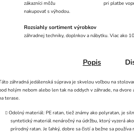
zákazníci môžu
pri platbe vop
nakupovať s výhodou.
Rozsiahly sortiment výrobkov
záhradnej techniky, doplnkov a nábytku. Viac ako 1
Popis
Di
Táto záhradná jedálenská súprava je skvelou voľbou na stolova
pod holým nebom alebo len tak na oddych v záhrade, na dvore 
na terase.
Odolný materiál: PE ratan, tiež známy ako polyratan, je sil
syntetický materiál nenáročný na údržbu, ktorý vyzerá ako
prírodný ratan. Je ľahký, dobre sa čistí a bežne sa používa 