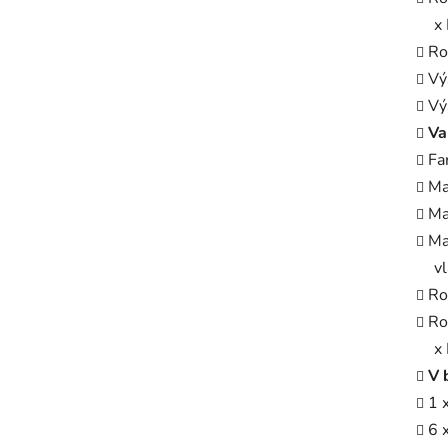
x 
Ro
Vý
Vý
Va
Fa
Ma
Ma
Ma
v
Ro
Ro
x 
V 
1 
6 