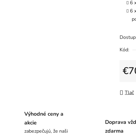
6 
6 
p
Dostup
Kód:
€7
Jedno
Tlač
Výhodné ceny a
Doprava vž
akcie
zdarma
zabezpečujú, že naši