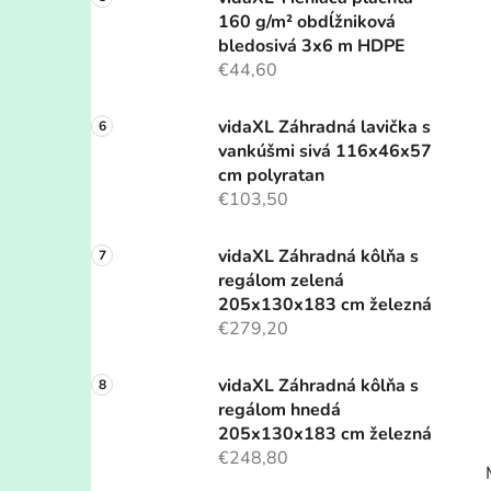
160 g/m² obdĺžniková
bledosivá 3x6 m HDPE
€44,60
vidaXL Záhradná lavička s
vankúšmi sivá 116x46x57
cm polyratan
€103,50
vidaXL Záhradná kôlňa s
regálom zelená
205x130x183 cm železná
€279,20
vidaXL Záhradná kôlňa s
regálom hnedá
205x130x183 cm železná
€248,80