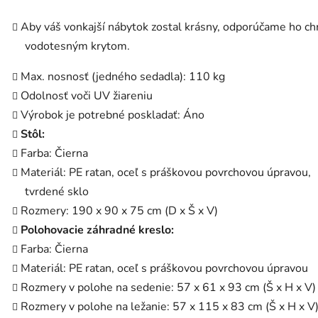
Aby váš vonkajší nábytok zostal krásny, odporúčame ho ch
vodotesným krytom.
Max. nosnosť (jedného sedadla): 110 kg
Odolnosť voči UV žiareniu
Výrobok je potrebné poskladať: Áno
Stôl:
Farba: Čierna
Materiál: PE ratan, oceľ s práškovou povrchovou úpravou,
tvrdené sklo
Rozmery: 190 x 90 x 75 cm (D x Š x V)
Polohovacie záhradné kreslo:
Farba: Čierna
Materiál: PE ratan, oceľ s práškovou povrchovou úpravou
Rozmery v polohe na sedenie: 57 x 61 x 93 cm (Š x H x V)
Rozmery v polohe na ležanie: 57 x 115 x 83 cm (Š x H x V