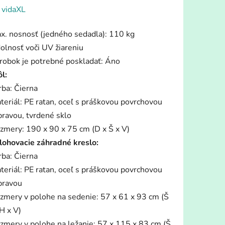
enie
:
vidaXL
tu
x. nosnosť (jedného sedadla): 110 kg
olnosť voči UV žiareniu
robok je potrebné poskladať: Áno
ôl:
rba: Čierna
iek.
teriál: PE ratan, oceľ s práškovou povrchovou
pravou, tvrdené sklo
zmery: 190 x 90 x 75 cm (D x Š x V)
lohovacie záhradné kreslo:
rba: Čierna
teriál: PE ratan, oceľ s práškovou povrchovou
pravou
zmery v polohe na sedenie: 57 x 61 x 93 cm (Š
H x V)
zmery v polohe na ležanie: 57 x 115 x 83 cm (Š