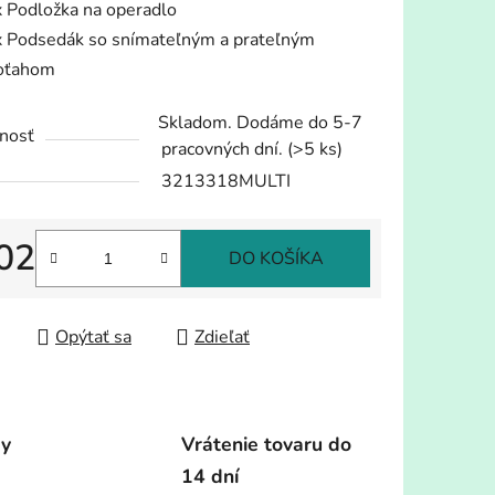
x Podložka na operadlo
x Podsedák so snímateľným a prateľným
oťahom
Skladom. Dodáme do 5-7
nosť
pracovných dní.
(>5 ks)
3213318MULTI
02
DO KOŠÍKA
tková cena:
Opýtať sa
Zdieľať
dy
Vrátenie tovaru do
14 dní