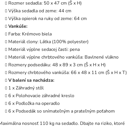
Rozmer sedadla: 50 x 47 cm (Š x H)
Výška sedadla od zeme: 44 cm
Výška opierok na ruky od zeme: 64 cm
Vankúše:
Farba: Krémovo biela
Materiál clony: Látka (100% polyester)
Materiál výplne sedacej časti: pena
Materiál výplne chrbtového vankúša: Bavlnené vlákno
Rozmery podsedáku: 48 x 89 x 3 cm (Š x H x H)
Rozmery chrbtového vankúša: 66 x 48 x 11 cm (Š x H x T)
V balení sa nachádza:
1 x Záhradný stôl
6 x Polohovacie záhradné kreslo
6 x Podložka na operadlo
6 x Podsedák so snímateľným a prateľným poťahom
Maximálna nosnosť 110 kg na sedadlo. Dbajte na riziko, ktoré