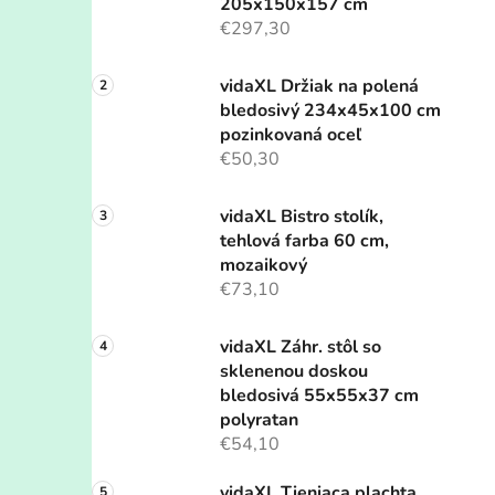
205x150x157 cm
€297,30
vidaXL Držiak na polená
bledosivý 234x45x100 cm
pozinkovaná oceľ
€50,30
vidaXL Bistro stolík,
tehlová farba 60 cm,
mozaikový
€73,10
vidaXL Záhr. stôl so
sklenenou doskou
bledosivá 55x55x37 cm
polyratan
€54,10
vidaXL Tieniaca plachta