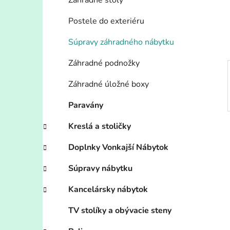
n
Záhradné stoly
e
Postele do exteriéru
l
Súpravy záhradného nábytku
Záhradné podnožky
Záhradné úložné boxy
Paravány
Kreslá a stoličky
Doplnky Vonkajší Nábytok
Súpravy nábytku
Kancelársky nábytok
TV stolíky a obývacie steny