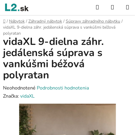
Prejsť
Hľadať
NÁKUP
na
KOŠÍK
obsah
Domov
/
Nábytok
/
Záhradný nábytok
/
Súpravy záhradného nábytku
/
vidaXL 9-dielna záhr. jedálenská súprava s vankúšmi béžová
polyratan
vidaXL 9-dielna záhr.
jedálenská súprava s
vankúšmi béžová
polyratan
Priemerné
Neohodnotené
Podrobnosti hodnotenia
hodnotenie
Značka:
vidaXL
produktu
je
0,0
z