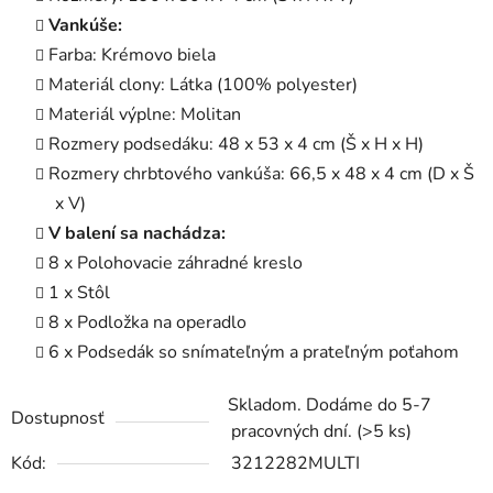
Vankúše:
Farba: Krémovo biela
Materiál clony: Látka (100% polyester)
Materiál výplne: Molitan
Rozmery podsedáku: 48 x 53 x 4 cm (Š x H x H)
Rozmery chrbtového vankúša: 66,5 x 48 x 4 cm (D x Š
x V)
V balení sa nachádza:
8 x Polohovacie záhradné kreslo
1 x Stôl
8 x Podložka na operadlo
6 x Podsedák so snímateľným a prateľným poťahom
Skladom. Dodáme do 5-7
Dostupnosť
pracovných dní.
(>5 ks)
Kód:
3212282MULTI