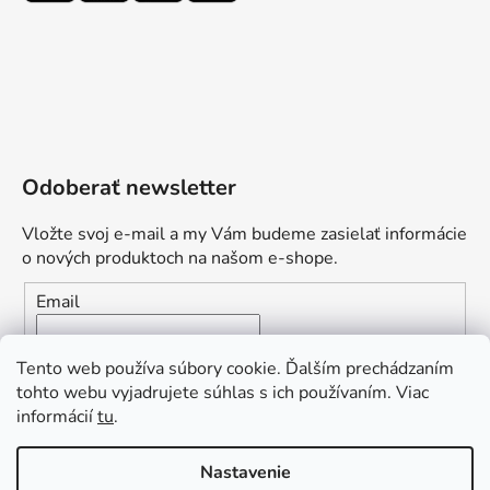
Odoberať newsletter
Vložte svoj e-mail a my Vám budeme zasielať informácie
o nových produktoch na našom e-shope.
Email
Vložením e-mailu súhlasíte s
podmienkami ochrany
Tento web používa súbory cookie. Ďalším prechádzaním
osobných údajov
tohto webu vyjadrujete súhlas s ich používaním. Viac
informácií
tu
.
PRIHLÁSIŤ SA
„Odpovedám okamžite. S čím vám
Nastavenie
môžem pomôcť?“