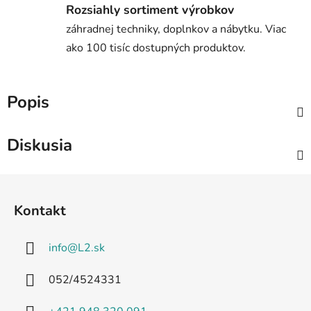
Rozsiahly sortiment výrobkov
záhradnej techniky, doplnkov a nábytku. Viac
ako 100 tisíc dostupných produktov.
Popis
Diskusia
Z
á
Kontakt
p
ä
info
@
L2.sk
t
i
052/4524331
e