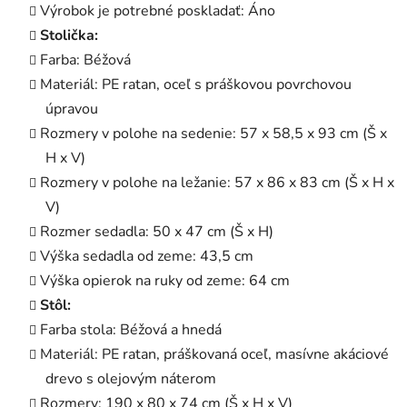
Výrobok je potrebné poskladať: Áno
Stolička:
Farba: Béžová
Materiál: PE ratan, oceľ s práškovou povrchovou
úpravou
Rozmery v polohe na sedenie: 57 x 58,5 x 93 cm (Š x
H x V)
Rozmery v polohe na ležanie: 57 x 86 x 83 cm (Š x H x
V)
Rozmer sedadla: 50 x 47 cm (Š x H)
Výška sedadla od zeme: 43,5 cm
Výška opierok na ruky od zeme: 64 cm
Stôl:
Farba stola: Béžová a hnedá
Materiál: PE ratan, práškovaná oceľ, masívne akáciové
drevo s olejovým náterom
Rozmery: 190 x 80 x 74 cm (Š x H x V)