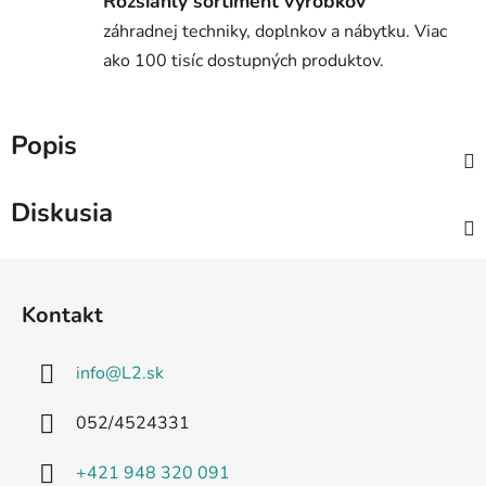
Rozsiahly sortiment výrobkov
záhradnej techniky, doplnkov a nábytku. Viac
ako 100 tisíc dostupných produktov.
Popis
Diskusia
Z
á
Kontakt
p
ä
info
@
L2.sk
t
i
052/4524331
e
+421 948 320 091