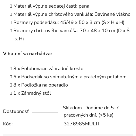
Materiál výplne sedacej časti: pena
Materiál výplne chrbtového vankúša: Bavlnené vlákno
Rozmery podsedáku: 45/49 x 50 x 3 cm (Š x H x H)
Rozmery chrbtového vankúša: 70 x 48 x 10 cm (D x Š
x H)
V balení sa nachádza:
8 x Polohovacie záhradné kreslo
6 x Podsedák so snímateľným a prateľným poťahom
8 x Podložka na operadlo
1 x Záhradný stôl
Skladom. Dodáme do 5-7
Dostupnosť
pracovných dní.
(>5 ks)
Kód:
3276985MULTI