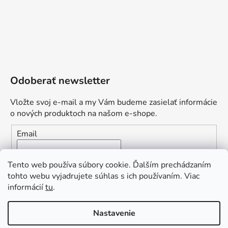
Odoberať newsletter
Vložte svoj e-mail a my Vám budeme zasielať informácie
o nových produktoch na našom e-shope.
Email
Vložením e-mailu súhlasíte s
podmienkami ochrany
Tento web používa súbory cookie. Ďalším prechádzaním
osobných údajov
tohto webu vyjadrujete súhlas s ich používaním. Viac
informácií
tu
.
PRIHLÁSIŤ SA
„Odpovedám okamžite. S čím vám
Nastavenie
môžem pomôcť?“