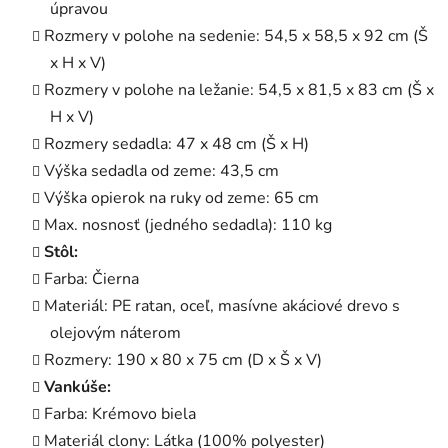
úpravou
Rozmery v polohe na sedenie: 54,5 x 58,5 x 92 cm (Š
x H x V)
Rozmery v polohe na ležanie: 54,5 x 81,5 x 83 cm (Š x
H x V)
Rozmery sedadla: 47 x 48 cm (Š x H)
Výška sedadla od zeme: 43,5 cm
Výška opierok na ruky od zeme: 65 cm
Max. nosnosť (jedného sedadla): 110 kg
Stôl:
Farba: Čierna
Materiál: PE ratan, oceľ, masívne akáciové drevo s
olejovým náterom
Rozmery: 190 x 80 x 75 cm (D x Š x V)
Vankúše:
Farba: Krémovo biela
Materiál clony: Látka (100% polyester)