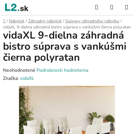
Prejsť
Hľadať
NÁKUP
na
KOŠÍK
obsah
Domov
/
Nábytok
/
Záhradný nábytok
/
Súpravy záhradného nábytku
/
vidaXL 9-dielna záhradná bistro súprava s vankúšmi čierna polyratan
vidaXL 9-dielna záhradná
bistro súprava s vankúšmi
čierna polyratan
Priemerné
Neohodnotené
Podrobnosti hodnotenia
hodnotenie
Značka:
vidaXL
produktu
je
0,0
z
5
hviezdičiek.