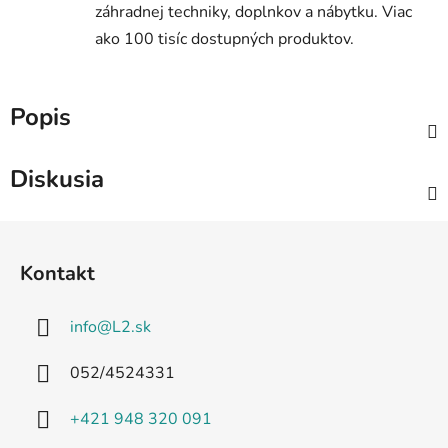
záhradnej techniky, doplnkov a nábytku. Viac
ako 100 tisíc dostupných produktov.
Popis
Diskusia
Z
á
Kontakt
p
ä
info
@
L2.sk
t
i
052/4524331
e
+421 948 320 091