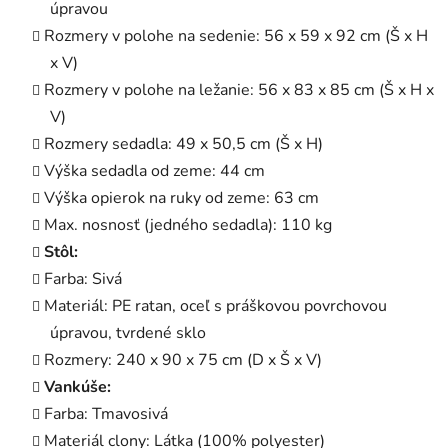
úpravou
Rozmery v polohe na sedenie: 56 x 59 x 92 cm (Š x H
x V)
Rozmery v polohe na ležanie: 56 x 83 x 85 cm (Š x H x
V)
Rozmery sedadla: 49 x 50,5 cm (Š x H)
Výška sedadla od zeme: 44 cm
Výška opierok na ruky od zeme: 63 cm
Max. nosnosť (jedného sedadla): 110 kg
Stôl:
Farba: Sivá
Materiál: PE ratan, oceľ s práškovou povrchovou
úpravou, tvrdené sklo
Rozmery: 240 x 90 x 75 cm (D x Š x V)
Vankúše:
Farba: Tmavosivá
Materiál clony: Látka (100% polyester)