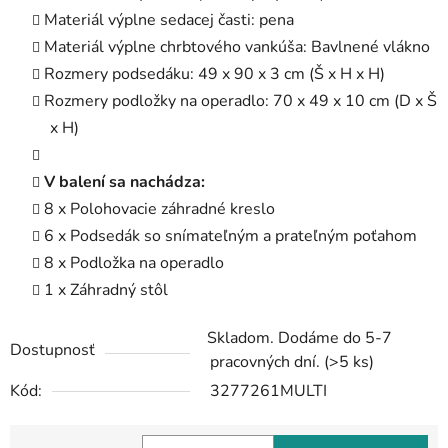
Materiál výplne sedacej časti: pena
Materiál výplne chrbtového vankúša: Bavlnené vlákno
Rozmery podsedáku: 49 x 90 x 3 cm (Š x H x H)
Rozmery podložky na operadlo: 70 x 49 x 10 cm (D x Š
x H)
V balení sa nachádza:
8 x Polohovacie záhradné kreslo
6 x Podsedák so snímateľným a prateľným poťahom
8 x Podložka na operadlo
1 x Záhradný stôl
Skladom. Dodáme do 5-7
Dostupnosť
pracovných dní.
(>5 ks)
Kód:
3277261MULTI