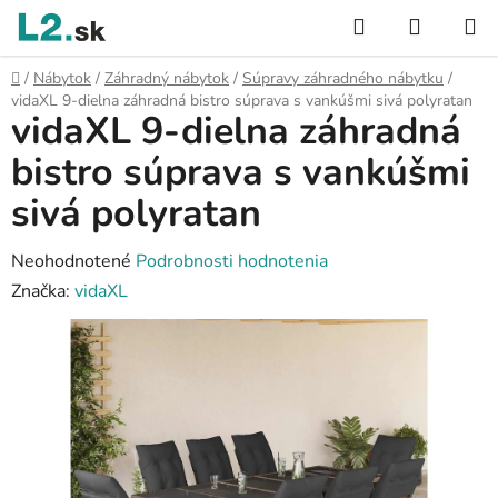
Prejsť
Hľadať
NÁKUP
na
KOŠÍK
obsah
Domov
/
Nábytok
/
Záhradný nábytok
/
Súpravy záhradného nábytku
/
vidaXL 9-dielna záhradná bistro súprava s vankúšmi sivá polyratan
vidaXL 9-dielna záhradná
bistro súprava s vankúšmi
sivá polyratan
Priemerné
Neohodnotené
Podrobnosti hodnotenia
hodnotenie
Značka:
vidaXL
produktu
je
0,0
z
5
hviezdičiek.