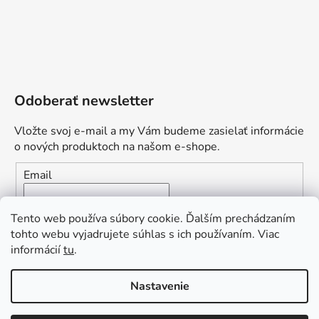
Odoberať newsletter
Vložte svoj e-mail a my Vám budeme zasielať informácie
o nových produktoch na našom e-shope.
Email
Vložením e-mailu súhlasíte s
podmienkami ochrany
Tento web používa súbory cookie. Ďalším prechádzaním
osobných údajov
tohto webu vyjadrujete súhlas s ich používaním. Viac
informácií
tu
.
PRIHLÁSIŤ SA
„Odpovedám okamžite. S čím vám
Nastavenie
môžem pomôcť?“