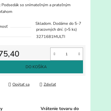
x Podsedák so snímateľným a prateľným
oťahom
Skladom. Dodáme do 5-7
nosť
pracovných dní.
(>5 ks)
3271681MULTI
75,40
tková cena:
DO KOŠÍKA
Opýtať sa
Zdieľať
dy
Vrátenie tovaru do