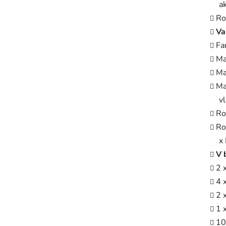
a
Ro
Va
Fa
Ma
Ma
Ma
v
Ro
Ro
x 
V 
2 
4 
2 
1 
10