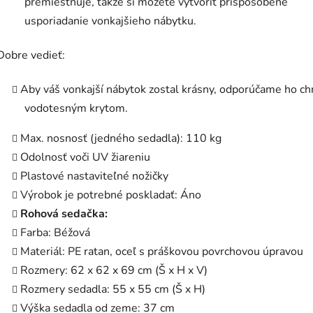
premiestňuje, takže si môžete vytvoriť prispôsobené
usporiadanie vonkajšieho nábytku.
Dobre vedieť:
Aby váš vonkajší nábytok zostal krásny, odporúčame ho ch
vodotesným krytom.
Max. nosnosť (jedného sedadla): 110 kg
Odolnosť voči UV žiareniu
Plastové nastaviteľné nožičky
Výrobok je potrebné poskladať: Áno
Rohová sedačka:
Farba: Béžová
Materiál: PE ratan, oceľ s práškovou povrchovou úpravou
Rozmery: 62 x 62 x 69 cm (Š x H x V)
Rozmery sedadla: 55 x 55 cm (Š x H)
Výška sedadla od zeme: 37 cm