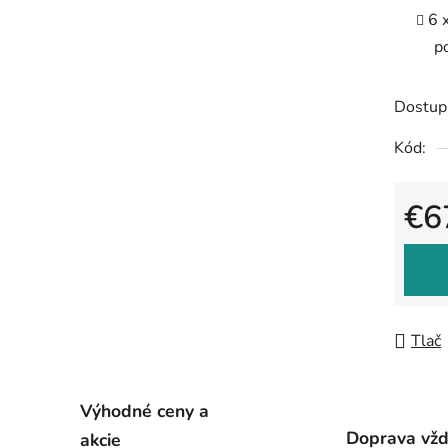
6 
p
Dostup
Kód:
€6
Jedno
Tlač
Výhodné ceny a
Doprava vž
akcie