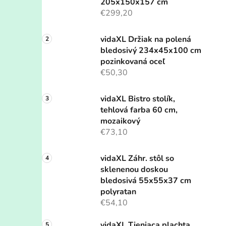
205x150x157 cm
€299,20
vidaXL Držiak na polená
bledosivý 234x45x100 cm
pozinkovaná oceľ
€50,30
vidaXL Bistro stolík,
tehlová farba 60 cm,
mozaikový
€73,10
vidaXL Záhr. stôl so
sklenenou doskou
bledosivá 55x55x37 cm
polyratan
€54,10
vidaXL Tieniaca plachta