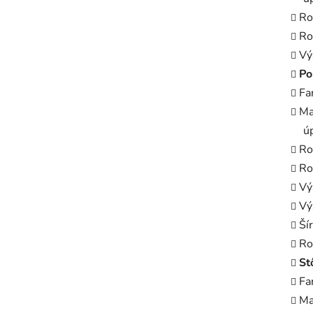
Ro
Ro
Vý
Po
Fa
Ma
ú
Ro
Ro
Vý
Vý
Ší
Ro
St
Fa
Ma