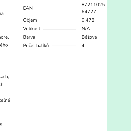
87211025
EAN
64727
na
Objem
0.478
Velikost
N/A
hore,
Barva
Béžová
ného
Počet balíků
4
kach,
ch
teľné
sa