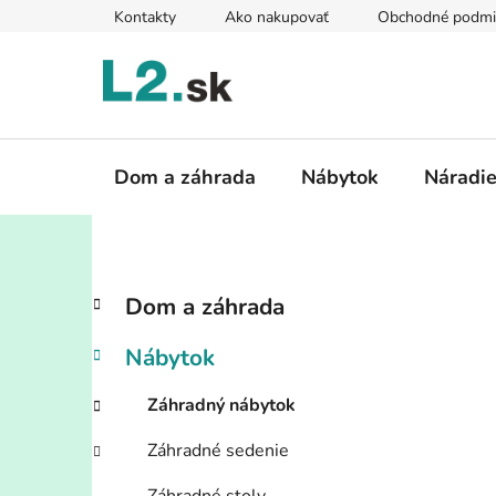
Prejsť
Kontakty
Ako nakupovať
Obchodné podmi
na
obsah
Dom a záhrada
Nábytok
Náradi
B
K
Preskočiť
Dom a záhrada
a
kategórie
o
t
č
Nábytok
e
n
g
ý
Záhradný nábytok
ó
p
r
Záhradné sedenie
i
a
e