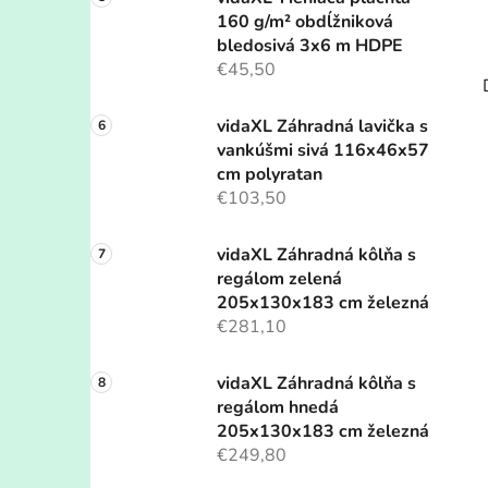
160 g/m² obdĺžniková
bledosivá 3x6 m HDPE
€45,50
vidaXL Záhradná lavička s
vankúšmi sivá 116x46x57
cm polyratan
€103,50
vidaXL Záhradná kôlňa s
regálom zelená
205x130x183 cm železná
€281,10
vidaXL Záhradná kôlňa s
regálom hnedá
205x130x183 cm železná
€249,80