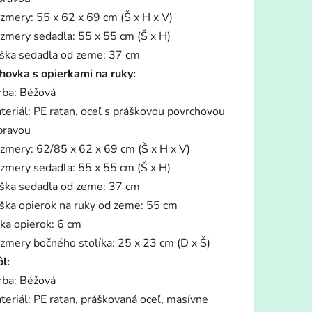
zmery: 55 x 62 x 69 cm (Š x H x V)
zmery sedadla: 55 x 55 cm (Š x H)
ška sedadla od zeme: 37 cm
hovka s opierkami na ruky:
rba: Béžová
teriál: PE ratan, oceľ s práškovou povrchovou
pravou
zmery: 62/85 x 62 x 69 cm (Š x H x V)
zmery sedadla: 55 x 55 cm (Š x H)
ška sedadla od zeme: 37 cm
ška opierok na ruky od zeme: 55 cm
rka opierok: 6 cm
zmery bočného stolíka: 25 x 23 cm (D x Š)
ôl:
rba: Béžová
teriál: PE ratan, práškovaná oceľ, masívne