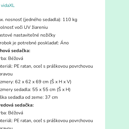
enie
:
vidaXL
tu
x. nosnosť (jedného sedadla): 110 kg
olnosť voči UV žiareniu
astové nastaviteľné nožičky
robok je potrebné poskladať: Áno
hová sedačka:
iek.
rba: Béžová
teriál: PE ratan, oceľ s práškovou povrchovou
pravou
zmery: 62 x 62 x 69 cm (Š x H x V)
zmery sedadla: 55 x 55 cm (Š x H)
ška sedadla od zeme: 37 cm
redová sedačka:
rba: Béžová
teriál: PE ratan, oceľ s práškovou povrchovou
pravou