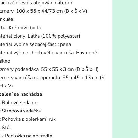
káciové drevo s olejovým náterom
zmery: 100 x 55 x 44/73 cm (D x Š x V)
nkúše:
rba: Krémovo biela
teriál clony: Látka (100% polyester)
teriál výplne sedacej časti: pena
teriál výplne chrbtového vankúša: Bavlnené
lákno
zmery podsedáka: 55 x 55 x 3 cm (D x Š x H)
zmery vankúša na operadlo: 55 x 45 x 13 cm (Š
H x V)
balení sa nachádza:
x Rohové sedadlo
x Stredová sedačka
x Pohovka s opierkami rúk
x Stôl
 x Podložka na operadlo