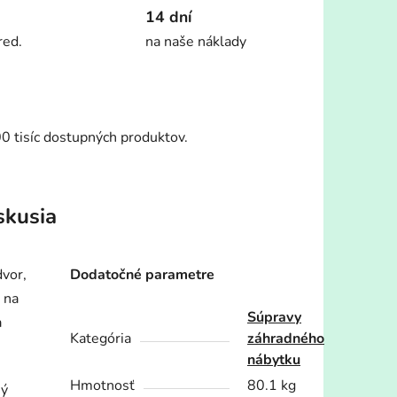
14 dní
red.
na naše náklady
00 tisíc dostupných produktov.
skusia
vor,
Dodatočné parametre
 na
Súpravy
a
Kategória
záhradného
nábytku
Hmotnosť
80.1 kg
ný