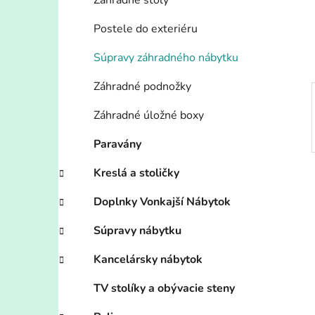
n
Záhradné stoly
e
Postele do exteriéru
l
Súpravy záhradného nábytku
Záhradné podnožky
Záhradné úložné boxy
Paravány
Kreslá a stoličky
Doplnky Vonkajší Nábytok
Súpravy nábytku
Kancelársky nábytok
TV stolíky a obývacie steny