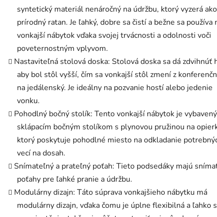
syntetický materiál nenáročný na údržbu, ktorý vyzerá ako
prírodný ratan. Je ľahký, dobre sa čistí a bežne sa používa 
vonkajší nábytok vďaka svojej trvácnosti a odolnosti voči
poveternostným vplyvom.
Nastaviteľná stolová doska: Stolová doska sa dá zdvihnúť 
aby bol stôl vyšší, čím sa vonkajší stôl zmení z konferenč
na jedálenský. Je ideálny na pozvanie hostí alebo jedenie
vonku.
Pohodlný bočný stolík: Tento vonkajší nábytok je vybavený
sklápacím bočným stolíkom s plynovou pružinou na opier
ktorý poskytuje pohodlné miesto na odkladanie potrebný
vecí na dosah.
Snímateľný a prateľný poťah: Tieto podsedáky majú sníma
poťahy pre ľahké pranie a údržbu.
Modulárny dizajn: Táto súprava vonkajšieho nábytku má
modulárny dizajn, vďaka čomu je úplne flexibilná a ľahko 