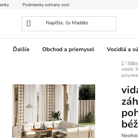
enky
Podmienky ochrany osobných údajov
e
Ďalšíe
Obchod a priemysel
Vozidlá a s
Domov
/
Náby
vidaXL 9
polyrata
vid
záh
poh
béž
Prieme
Neohod