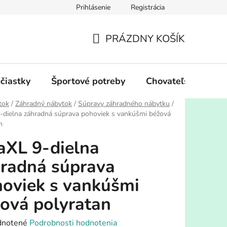
Prihlásenie
Registrácia
PRÁZDNY KOŠÍK
NÁKUPNÝ
KOŠÍK
účiastky
Športové potreby
Chovateľské potre
tok
/
Záhradný nábytok
/
Súpravy záhradného nábytku
/
-dielna záhradná súprava pohoviek s vankúšmi béžová
n
aXL 9-dielna
radná súprava
oviek s vankúšmi
ová polyratan
rné
notené
Podrobnosti hodnotenia