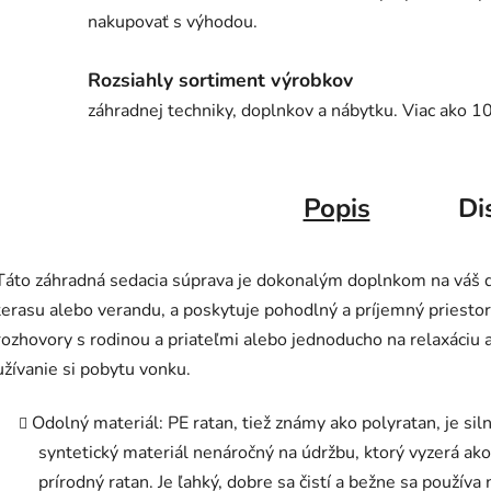
nakupovať s výhodou.
Rozsiahly sortiment výrobkov
záhradnej techniky, doplnkov a nábytku. Viac ako 1
Popis
Di
Táto záhradná sedacia súprava je dokonalým doplnkom na váš d
terasu alebo verandu, a poskytuje pohodlný a príjemný priestor
rozhovory s rodinou a priateľmi alebo jednoducho na relaxáciu 
užívanie si pobytu vonku.
Odolný materiál: PE ratan, tiež známy ako polyratan, je sil
syntetický materiál nenáročný na údržbu, ktorý vyzerá ako
prírodný ratan. Je ľahký, dobre sa čistí a bežne sa používa 