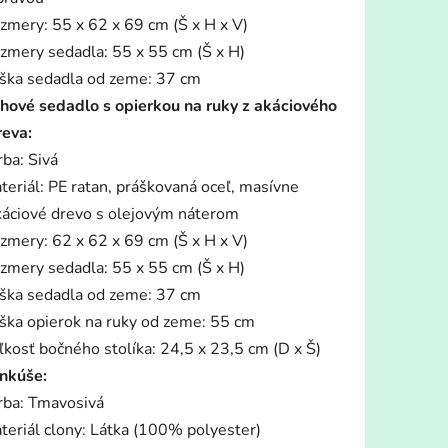
zmery: 55 x 62 x 69 cm (Š x H x V)
zmery sedadla: 55 x 55 cm (Š x H)
ška sedadla od zeme: 37 cm
hové sedadlo s opierkou na ruky z akáciového
reva:
rba: Sivá
teriál: PE ratan, práškovaná oceľ, masívne
káciové drevo s olejovým náterom
zmery: 62 x 62 x 69 cm (Š x H x V)
zmery sedadla: 55 x 55 cm (Š x H)
ška sedadla od zeme: 37 cm
ška opierok na ruky od zeme: 55 cm
ľkosť bočného stolíka: 24,5 x 23,5 cm (D x Š)
nkúše:
rba: Tmavosivá
teriál clony: Látka (100% polyester)