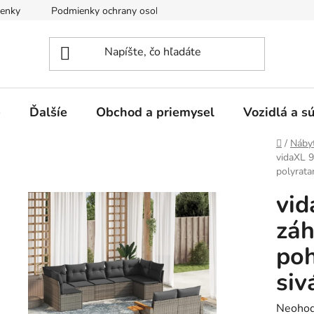
enky
Podmienky ochrany osobných údajov
e
Ďalšíe
Obchod a priemysel
Vozidlá a s
Domov
/
Náby
vidaXL 9
polyrata
vid
záh
poh
siv
Prieme
Neohod