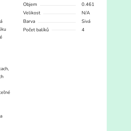
Objem
0.461
Velikost
N/A
má
Barva
Sivá
šku
Počet balíků
4
né
kach,
ch
teľné
sa