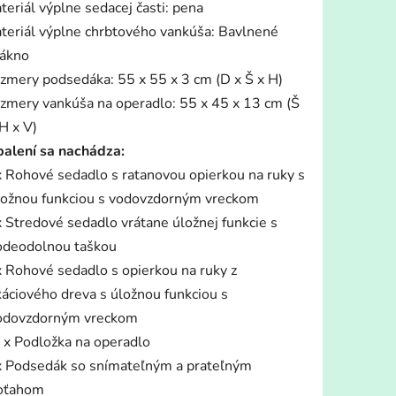
teriál výplne sedacej časti: pena
teriál výplne chrbtového vankúša: Bavlnené
lákno
zmery podsedáka: 55 x 55 x 3 cm (D x Š x H)
zmery vankúša na operadlo: 55 x 45 x 13 cm (Š
H x V)
balení sa nachádza:
x Rohové sedadlo s ratanovou opierkou na ruky s
ložnou funkciou s vodovzdorným vreckom
x Stredové sedadlo vrátane úložnej funkcie s
odeodolnou taškou
x Rohové sedadlo s opierkou na ruky z
káciového dreva s úložnou funkciou s
odovzdorným vreckom
 x Podložka na operadlo
x Podsedák so snímateľným a prateľným
oťahom