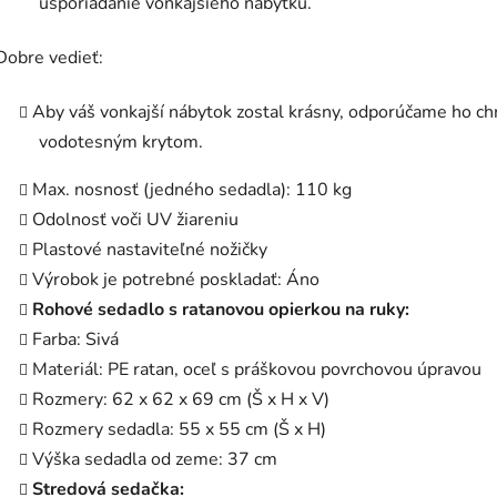
usporiadanie vonkajšieho nábytku.
Dobre vedieť:
Aby váš vonkajší nábytok zostal krásny, odporúčame ho ch
vodotesným krytom.
Max. nosnosť (jedného sedadla): 110 kg
Odolnosť voči UV žiareniu
Plastové nastaviteľné nožičky
Výrobok je potrebné poskladať: Áno
Rohové sedadlo s ratanovou opierkou na ruky:
Farba: Sivá
Materiál: PE ratan, oceľ s práškovou povrchovou úpravou
Rozmery: 62 x 62 x 69 cm (Š x H x V)
Rozmery sedadla: 55 x 55 cm (Š x H)
Výška sedadla od zeme: 37 cm
Stredová sedačka: