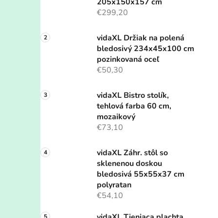
205x150x157 cm
€299,20
vidaXL Držiak na polená
bledosivý 234x45x100 cm
pozinkovaná oceľ
€50,30
vidaXL Bistro stolík,
tehlová farba 60 cm,
mozaikový
€73,10
vidaXL Záhr. stôl so
sklenenou doskou
bledosivá 55x55x37 cm
polyratan
€54,10
vidaXL Tieniaca plachta