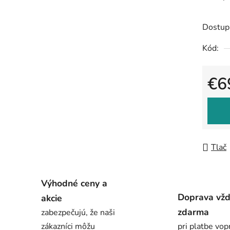
Dostup
Kód:
€6
Jedno
Tlač
Výhodné ceny a
Doprava vž
akcie
zdarma
zabezpečujú, že naši
zákazníci môžu
pri platbe vop