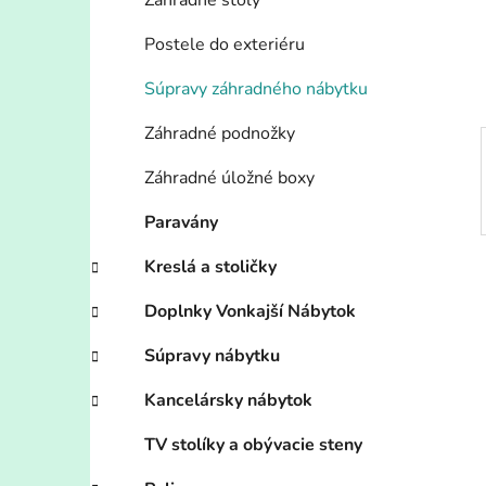
n
Záhradné stoly
e
Postele do exteriéru
l
Súpravy záhradného nábytku
Záhradné podnožky
Záhradné úložné boxy
Paravány
Kreslá a stoličky
Doplnky Vonkajší Nábytok
Súpravy nábytku
Kancelársky nábytok
TV stolíky a obývacie steny