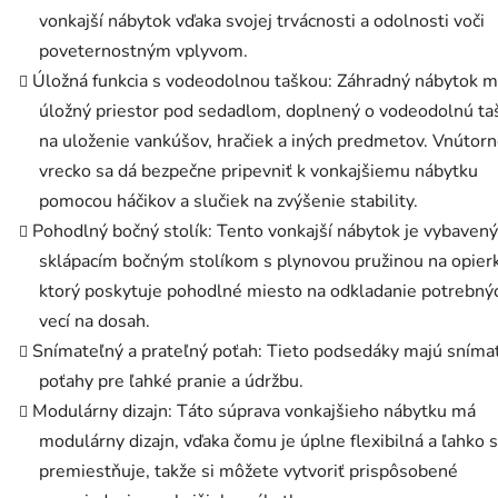
vonkajší nábytok vďaka svojej trvácnosti a odolnosti voči
poveternostným vplyvom.
Úložná funkcia s vodeodolnou taškou: Záhradný nábytok 
úložný priestor pod sedadlom, doplnený o vodeodolnú ta
na uloženie vankúšov, hračiek a iných predmetov. Vnútor
vrecko sa dá bezpečne pripevniť k vonkajšiemu nábytku
pomocou háčikov a slučiek na zvýšenie stability.
Pohodlný bočný stolík: Tento vonkajší nábytok je vybavený
sklápacím bočným stolíkom s plynovou pružinou na opier
ktorý poskytuje pohodlné miesto na odkladanie potrebný
vecí na dosah.
Snímateľný a prateľný poťah: Tieto podsedáky majú sníma
poťahy pre ľahké pranie a údržbu.
Modulárny dizajn: Táto súprava vonkajšieho nábytku má
modulárny dizajn, vďaka čomu je úplne flexibilná a ľahko 
premiestňuje, takže si môžete vytvoriť prispôsobené