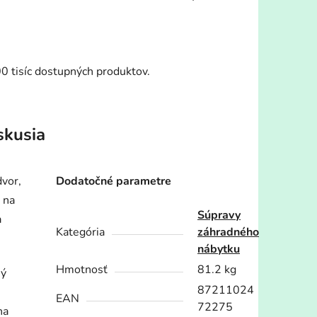
00 tisíc dostupných produktov.
skusia
vor,
Dodatočné parametre
 na
Súpravy
a
Kategória
záhradného
nábytku
Hmotnosť
81.2 kg
ný
87211024
EAN
72275
na