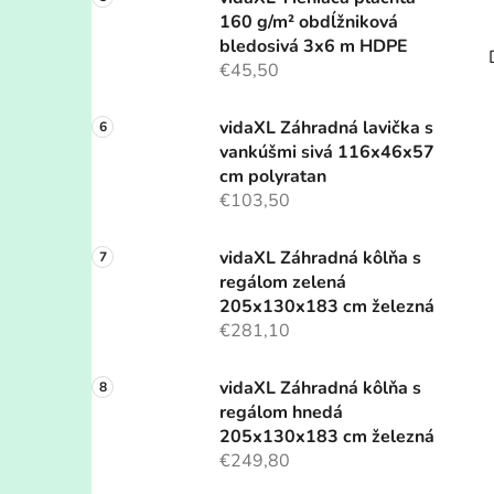
160 g/m² obdĺžniková
bledosivá 3x6 m HDPE
€45,50
vidaXL Záhradná lavička s
vankúšmi sivá 116x46x57
cm polyratan
€103,50
vidaXL Záhradná kôlňa s
regálom zelená
205x130x183 cm železná
€281,10
vidaXL Záhradná kôlňa s
regálom hnedá
205x130x183 cm železná
€249,80