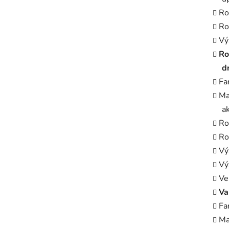
Ro
Ro
Vý
Ro
d
Fa
Ma
a
Ro
Ro
Vý
Vý
Ve
Va
Fa
Ma