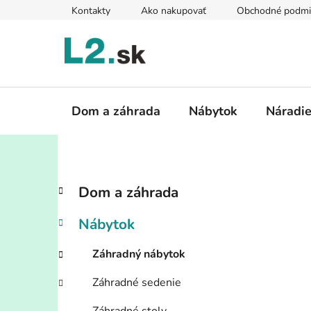
Prejsť
Kontakty
Ako nakupovať
Obchodné podmi
na
obsah
Dom a záhrada
Nábytok
Náradi
B
K
Preskočiť
Dom a záhrada
a
kategórie
o
t
č
Nábytok
e
n
g
ý
Záhradný nábytok
ó
p
r
Záhradné sedenie
i
a
e