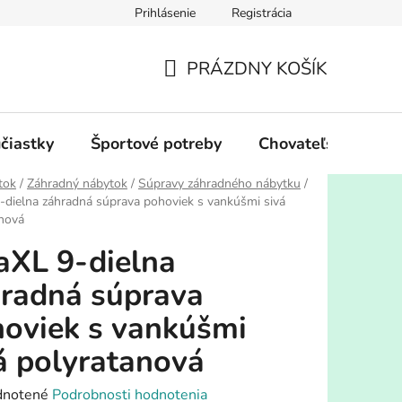
Prihlásenie
Registrácia
PRÁZDNY KOŠÍK
NÁKUPNÝ
KOŠÍK
účiastky
Športové potreby
Chovateľské potre
tok
/
Záhradný nábytok
/
Súpravy záhradného nábytku
/
-dielna záhradná súprava pohoviek s vankúšmi sivá
nová
aXL 9-dielna
radná súprava
oviek s vankúšmi
á polyratanová
rné
notené
Podrobnosti hodnotenia