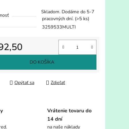
Skladom. Dodáme do 5-7
nosť
pracovných dní.
(>5 ks)
3259533MULTI
92,50
tková cena:
DO KOŠÍKA
Opýtať sa
Zdieľať
dy
Vrátenie tovaru do
14 dní
red.
na naše náklady