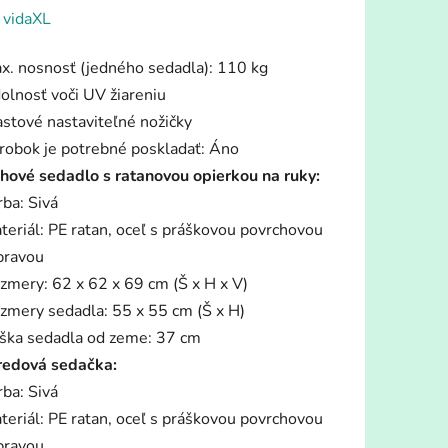
enie
:
vidaXL
tu
x. nosnosť (jedného sedadla): 110 kg
olnosť voči UV žiareniu
astové nastaviteľné nožičky
robok je potrebné poskladať: Áno
hové sedadlo s ratanovou opierkou na ruky:
iek.
rba: Sivá
teriál: PE ratan, oceľ s práškovou povrchovou
pravou
zmery: 62 x 62 x 69 cm (Š x H x V)
zmery sedadla: 55 x 55 cm (Š x H)
ška sedadla od zeme: 37 cm
redová sedačka:
rba: Sivá
teriál: PE ratan, oceľ s práškovou povrchovou
pravou