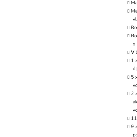
Ma
Ma
v
Ro
Ro
x 
V 
1 
ú
5 
v
2 
a
v
11
9 
p