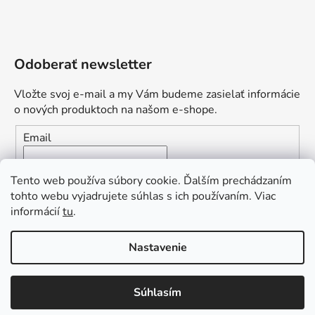
Odoberať newsletter
Vložte svoj e-mail a my Vám budeme zasielať informácie
o nových produktoch na našom e-shope.
Email
Vložením e-mailu súhlasíte s
podmienkami ochrany
Tento web používa súbory cookie. Ďalším prechádzaním
osobných údajov
tohto webu vyjadrujete súhlas s ich používaním. Viac
informácií
tu
.
PRIHLÁSIŤ SA
„Odpovedám okamžite. S čím vám
Nastavenie
môžem pomôcť?“
Obľúbená ponuka
: Zaplaťte vopred a získajte
Súhlasím
Vytvoril Shoptet Premium
dopravu zdarma!
Copyright 2026
L2.sk
. Všetky práva vyhradené.