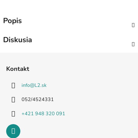
Popis
Diskusia
Z
á
Kontakt
p
ä
info
@
L2.sk
t
i
052/4524331
e
+421 948 320 091