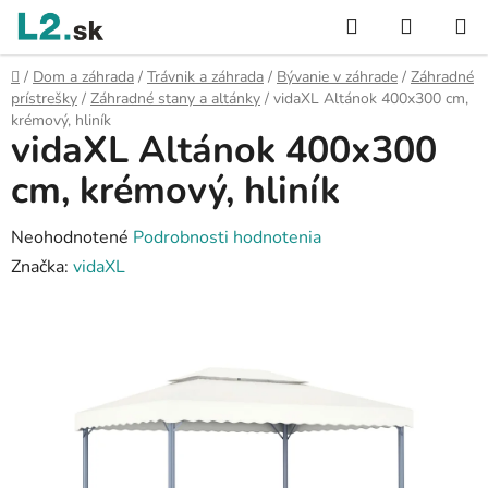
Prejsť
Hľadať
NÁKUP
na
KOŠÍK
obsah
Domov
/
Dom a záhrada
/
Trávnik a záhrada
/
Bývanie v záhrade
/
Záhradné
prístrešky
/
Záhradné stany a altánky
/
vidaXL Altánok 400x300 cm,
krémový, hliník
vidaXL Altánok 400x300
cm, krémový, hliník
Priemerné
Neohodnotené
Podrobnosti hodnotenia
hodnotenie
Značka:
vidaXL
produktu
je
0,0
z
5
hviezdičiek.