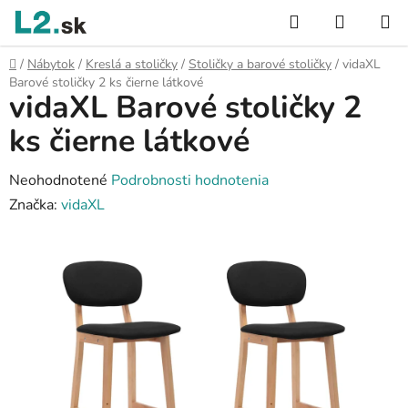
Prejsť
Hľadať
NÁKUP
na
KOŠÍK
obsah
Domov
/
Nábytok
/
Kreslá a stoličky
/
Stoličky a barové stoličky
/
vidaXL
Barové stoličky 2 ks čierne látkové
vidaXL Barové stoličky 2
ks čierne látkové
Priemerné
Neohodnotené
Podrobnosti hodnotenia
hodnotenie
Značka:
vidaXL
produktu
je
0,0
z
5
hviezdičiek.