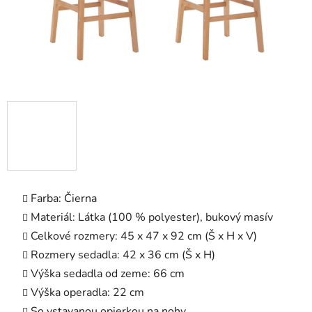
Farba: Čierna
Materiál: Látka (100 % polyester), bukový masív
Celkové rozmery: 45 x 47 x 92 cm (Š x H x V)
Rozmery sedadla: 42 x 36 cm (Š x H)
Výška sedadla od zeme: 66 cm
Výška operadla: 22 cm
So vstavanou opierkou na nohy