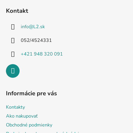
á
Kontakt
p
ä
info
@
L2.sk
t
i
052/4524331
e
+421 948 320 091
Informácie pre vás
Kontakty
Ako nakupovať
Obchodné podmienky