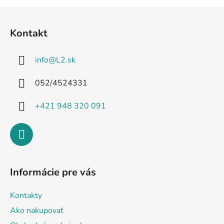
Z
á
Kontakt
p
ä
info
@
L2.sk
t
i
052/4524331
e
+421 948 320 091
Informácie pre vás
Kontakty
Ako nakupovať