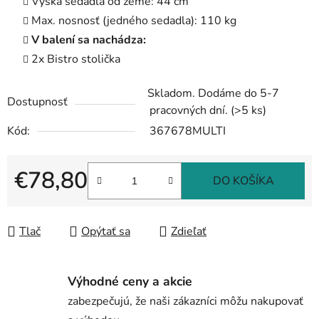
Výška sedadla od zeme: 44 cm
Max. nosnosť (jedného sedadla): 110 kg
V balení sa nachádza:
2x Bistro stolička
Skladom. Dodáme do 5-7
Dostupnosť
pracovných dní.
(>5 ks)
Kód:
367678MULTI
€78,80
DO KOŠÍKA
Jednotková cena:
Tlač
Opýtať sa
Zdieľať
Výhodné ceny a akcie
zabezpečujú, že naši zákazníci môžu nakupovať