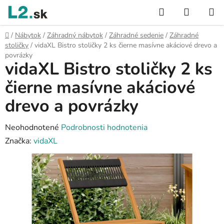
Prejsť
Hľadať
NÁKUP
na
KOŠÍK
obsah
Domov
/
Nábytok
/
Záhradný nábytok
/
Záhradné sedenie
/
Záhradné
stoličky
/
vidaXL Bistro stoličky 2 ks čierne masívne akáciové drevo a
povrázky
vidaXL Bistro stoličky 2 ks
čierne masívne akáciové
drevo a povrázky
Priemerné
Neohodnotené
Podrobnosti hodnotenia
hodnotenie
Značka:
vidaXL
produktu
je
0,0
z
5
hviezdičiek.