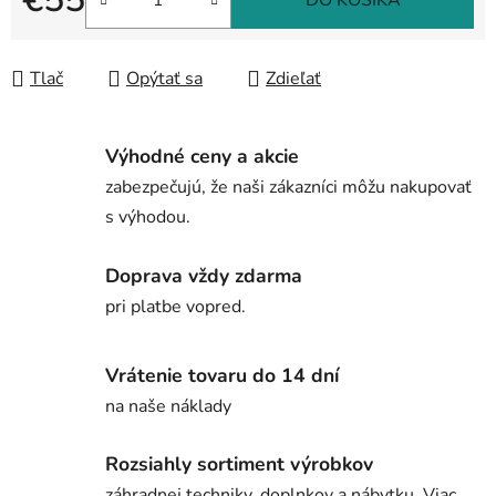
DO KOŠÍKA
Jednotková cena:
Tlač
Opýtať sa
Zdieľať
Výhodné ceny a akcie
zabezpečujú, že naši zákazníci môžu nakupovať
s výhodou.
Doprava vždy zdarma
pri platbe vopred.
Vrátenie tovaru do 14 dní
na naše náklady
Rozsiahly sortiment výrobkov
záhradnej techniky, doplnkov a nábytku. Viac