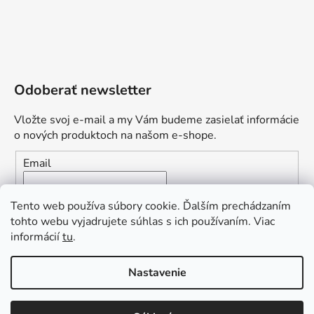
Odoberať newsletter
Vložte svoj e-mail a my Vám budeme zasielať informácie
o nových produktoch na našom e-shope.
Email
Vložením e-mailu súhlasíte s
podmienkami ochrany
Tento web používa súbory cookie. Ďalším prechádzaním
osobných údajov
tohto webu vyjadrujete súhlas s ich používaním. Viac
informácií
tu
.
PRIHLÁSIŤ SA
„Odpovedám okamžite. S čím vám
Nastavenie
môžem pomôcť?“
Obľúbená ponuka
: Zaplaťte vopred a získajte