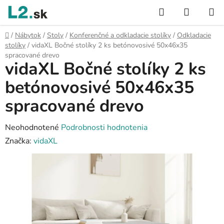
Prejsť
Hľadať
NÁKUP
na
KOŠÍK
obsah
Domov
/
Nábytok
/
Stoly
/
Konferenčné a odkladacie stolíky
/
Odkladacie
stolíky
/
vidaXL Bočné stolíky 2 ks betónovosivé 50x46x35
spracované drevo
vidaXL Bočné stolíky 2 ks
betónovosivé 50x46x35
spracované drevo
Priemerné
Neohodnotené
Podrobnosti hodnotenia
hodnotenie
Značka:
vidaXL
produktu
je
0,0
z
5
hviezdičiek.