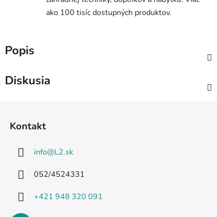
ako 100 tisíc dostupných produktov.
Popis
Diskusia
Z
á
Kontakt
p
ä
info
@
L2.sk
t
i
052/4524331
e
+421 948 320 091