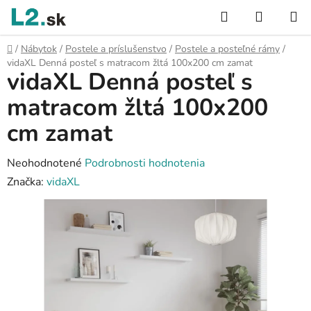
Prejsť
Hľadať
NÁKUP
na
KOŠÍK
obsah
Domov
/
Nábytok
/
Postele a príslušenstvo
/
Postele a posteľné rámy
/
vidaXL Denná posteľ s matracom žltá 100x200 cm zamat
vidaXL Denná posteľ s
matracom žltá 100x200
cm zamat
Priemerné
Neohodnotené
Podrobnosti hodnotenia
hodnotenie
Značka:
vidaXL
produktu
je
0,0
z
5
hviezdičiek.