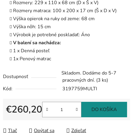
Rozmery: 229 x 110 x 68 cm (D x Š x V)
Rozmery matraca: 100 x 200 x 17 cm (Š x D x V)
Výška opierok na ruky od zeme: 68 cm
Výška nôh: 15 cm
Výrobok je potrebné poskladať: Áno
V balení sa nachádza:
1 x Denná posteľ
1x Penový matrac
Skladom. Dodáme do 5-7
Dostupnosť
pracovných dní.
(3 ks)
Kód:
3197759MULTI
€260,20
DO KOŠÍKA
Jednotková cena:
Tlač
Opýtať sa
Zdieľať