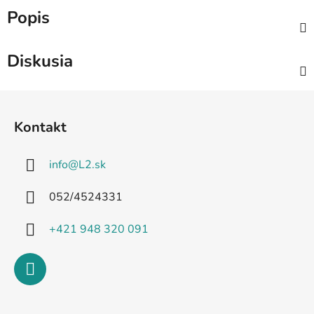
Popis
Diskusia
Z
á
Kontakt
p
ä
info
@
L2.sk
t
i
052/4524331
e
+421 948 320 091