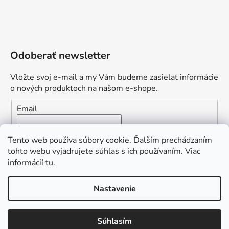
Odoberať newsletter
Vložte svoj e-mail a my Vám budeme zasielať informácie
o nových produktoch na našom e-shope.
Email
Vložením e-mailu súhlasíte s
podmienkami ochrany
Tento web používa súbory cookie. Ďalším prechádzaním
osobných údajov
tohto webu vyjadrujete súhlas s ich používaním. Viac
informácií
tu
.
PRIHLÁSIŤ SA
„Odpovedám okamžite. S čím vám
Nastavenie
môžem pomôcť?“
Obľúbená ponuka
: Zaplaťte vopred a získajte
Súhlasím
Vytvoril Shoptet Premium
dopravu zdarma!