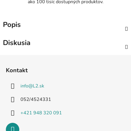
ako 100 tisíc dostupných produktov.
Popis
Diskusia
Z
á
Kontakt
p
ä
info
@
L2.sk
t
i
052/4524331
e
+421 948 320 091