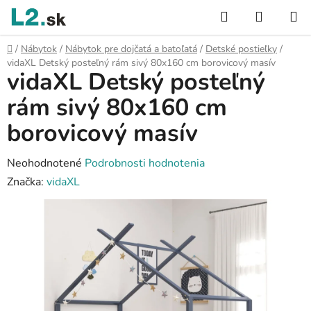
Prejsť
Hľadať
NÁKUP
na
KOŠÍK
obsah
Domov
/
Nábytok
/
Nábytok pre dojčatá a batoľatá
/
Detské postieľky
/
vidaXL Detský posteľný rám sivý 80x160 cm borovicový masív
vidaXL Detský posteľný
rám sivý 80x160 cm
borovicový masív
Priemerné
Neohodnotené
Podrobnosti hodnotenia
hodnotenie
Značka:
vidaXL
produktu
je
0,0
z
5
hviezdičiek.